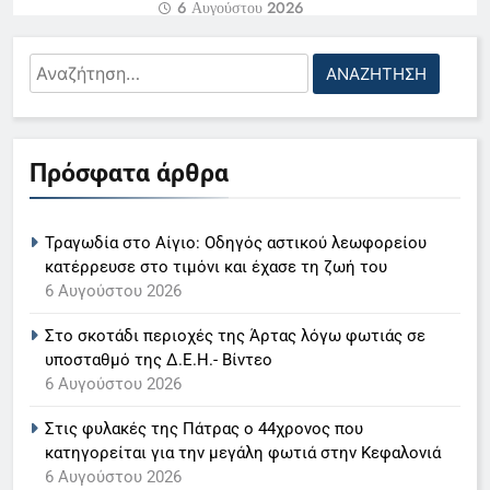
6 Αυγούστου 2026
Πάτρα: Θαμώνες καταστήματος
Αναζήτηση
πρόλαβαν άνδρα που επιχείρησε
για:
να βουτήξει στο κενό
5
5 Αυγούστου 2026
Ο Παναγιώτης Στάθης στο
Πρόσφατα άρθρα
«τιμόνι» του κεντρικού δελτίου
«Τσουνάμι» απατών στη Δυτική
ειδήσεων της ΕΡΤ
LIFESTYLE-MEDIA
Ελλάδα – Χάνονται… περιουσίες
Τραγωδία στο Αίγιο: Οδηγός αστικού λεωφορείου
5 Αυγούστου 2026
6
κατέρρευσε στο τιμόνι και έχασε τη ζωή του
Στον ΑΝΤ1 η Σία Κοσιώνη- Η
6 Αυγούστου 2026
ανακοίνωση του σταθμού
Στο σκοτάδι περιοχές της Άρτας λόγω φωτιάς σε
LIFESTYLE-MEDIA
υποσταθμό της Δ.Ε.Η.- Βίντεο
6 Αυγούστου 2026
7
Στις φυλακές της Πάτρας ο 44χρονος που
Τέλος από τον ΑΝΤ1 ο
κατηγορείται για την μεγάλη φωτιά στην Κεφαλονιά
Παναγιώτης Στάθης
6 Αυγούστου 2026