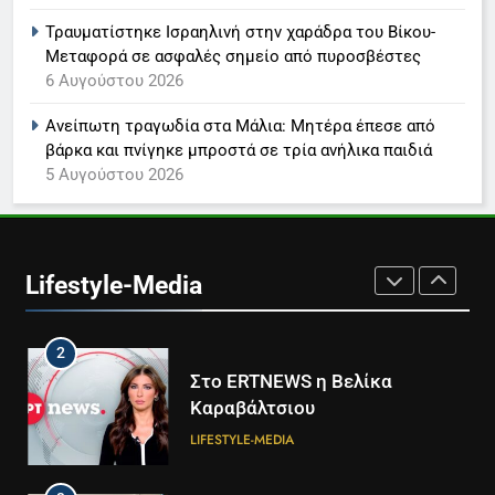
LIFESTYLE-MEDIA
Τραυματίστηκε Ισραηλινή στην χαράδρα του Βίκου-
Μεταφορά σε ασφαλές σημείο από πυροσβέστες
8
6 Αυγούστου 2026
Καθημερινή και The New York
Times μαζί σε μια νέα
Ανείπωτη τραγωδία στα Μάλια: Μητέρα έπεσε από
συνδρομητική πρόταση
LIFESTYLE-MEDIA
βάρκα και πνίγηκε μπροστά σε τρία ανήλικα παιδιά
5 Αυγούστου 2026
1
Ο Τάσος Αρνιακός στο Action
24
Lifestyle-Media
LIFESTYLE-MEDIA
2
Στο ERTNEWS η Βελίκα
Καραβάλτσιου
LIFESTYLE-MEDIA