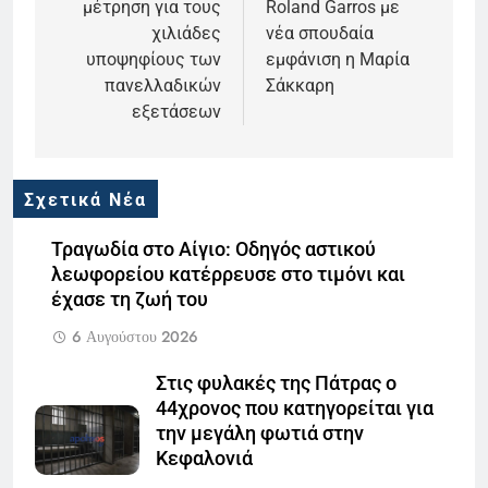
μέτρηση για τους
Roland Garros με
χιλιάδες
νέα σπουδαία
υποψηφίους των
εμφάνιση η Μαρία
πανελλαδικών
Σάκκαρη
εξετάσεων
Σχετικά Νέα
Τραγωδία στο Αίγιο: Οδηγός αστικού
λεωφορείου κατέρρευσε στο τιμόνι και
έχασε τη ζωή του
6 Αυγούστου 2026
Στις φυλακές της Πάτρας ο
44χρονος που κατηγορείται για
την μεγάλη φωτιά στην
Κεφαλονιά