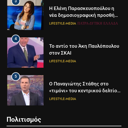
3
Η Ελένη Παρασκευοπούλου η
νέα δημοσιογραφική προσθήκη
του ΣΚΑΪ στην Πάτρα
LIFESTYLE-MEDIA
ΠΆΤΡΑ-ΔΥΤΙΚΉ ΕΛΛΆΔΑ
4
Το αντίο του Άκη Παυλόπουλου
στον ΣΚΑΙ
LIFESTYLE-MEDIA
5
5
Ο Παναγιώτης Στάθης στο
Διάστημα: Εντοπίστηκαν για
«τιμόνι» του κεντρικού δελτίου
πρώτη φορά ενδείξεις για τον
ειδήσεων της ΕΡΤ
άνεμο που εκπέμπει η μαύρη
LIFESTYLE-MEDIA
ΔΙΕΘΝΉ
ΕΠΙΣΤΉΜΗ
τρύπα στο κέντρο του Γαλαξία
μας
6
6
Πολιτισμός
Στον ΑΝΤ1 η Σία Κοσιώνη- Η
Τα βουνά της Ελλάδας