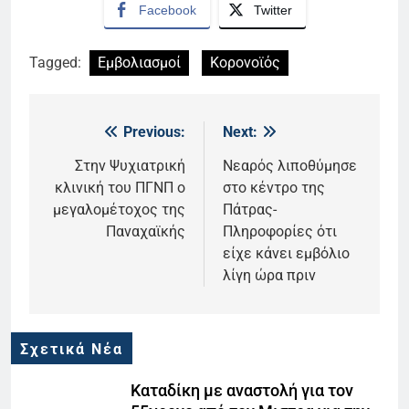
Facebook
Twitter
Tagged:
Εμβολιασμοί
Κορονοϊός
Previous:
Next:
Πλοήγηση
άρθρων
Στην Ψυχιατρική
Νεαρός λιποθύμησε
κλινική του ΠΓΝΠ ο
στο κέντρο της
μεγαλομέτοχος της
Πάτρας-
Παναχαϊκής
Πληροφορίες ότι
είχε κάνει εμβόλιο
λίγη ώρα πριν
Σχετικά Νέα
Καταδίκη με αναστολή για τον