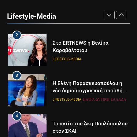
Ο Τάσος Αρνιακός στο Action
24
Lifestyle-Media
LIFESTYLE-MEDIA
2
Στο ERTNEWS η Βελίκα
Καραβάλτσιου
LIFESTYLE-MEDIA
3
Η Ελένη Παρασκευοπούλου η
νέα δημοσιογραφική προσθήκη
του ΣΚΑΪ στην Πάτρα
LIFESTYLE-MEDIA
ΠΆΤΡΑ-ΔΥΤΙΚΉ ΕΛΛΆΔΑ
4
Το αντίο του Άκη Παυλόπουλου
στον ΣΚΑΙ