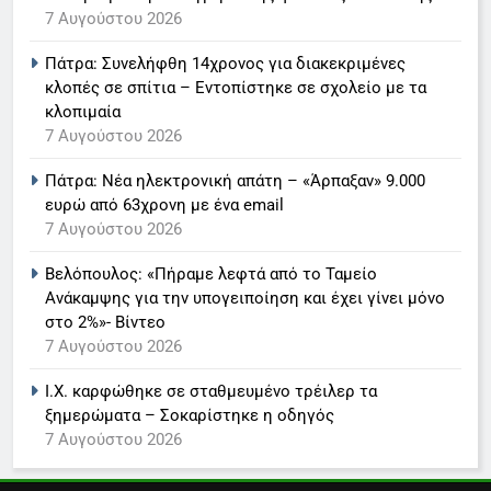
7 Αυγούστου 2026
7 Αυγούστου 2026
6
Πάτρα: Συνελήφθη 14χρονος για διακεκριμένες
Στον ΑΝΤ1 η Σία Κοσιώνη- Η
κλοπές σε σπίτια – Εντοπίστηκε σε σχολείο με τα
ανακοίνωση του σταθμού
κλοπιμαία
LIFESTYLE-MEDIA
7 Αυγούστου 2026
Πάτρα: Νέα ηλεκτρονική απάτη – «Άρπαξαν» 9.000
7
ευρώ από 63χρονη με ένα email
Τέλος από τον ΑΝΤ1 ο
7 Αυγούστου 2026
Παναγιώτης Στάθης
LIFESTYLE-MEDIA
Βελόπουλος: «Πήραμε λεφτά από το Ταμείο
Ανάκαμψης για την υπογειποίηση και έχει γίνει μόνο
στο 2%»- Βίντεο
8
7 Αυγούστου 2026
Καθημερινή και The New York
Times μαζί σε μια νέα
Ι.Χ. καρφώθηκε σε σταθμευμένο τρέιλερ τα
συνδρομητική πρόταση
LIFESTYLE-MEDIA
ξημερώματα – Σοκαρίστηκε η οδηγός
7 Αυγούστου 2026
1