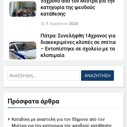
55χρονο από τον Μιστρα για την
κατηγορία της ψευδούς
κατάθεσης
7 Αυγούστου 2026
Πάτρα: Συνελήφθη 14χρονος για
διακεκριμένες κλοπές σε σπίτια
– Εντοπίστηκε σε σχολείο με τα
κλοπιμαία
7 Αυγούστου 2026
Αναζήτηση
Πάτρα: Νέα ηλεκτρονική απάτη –
για:
«Άρπαξαν» 9.000 ευρώ από
63χρονη με ένα email
5
7 Αυγούστου 2026
Πρόσφατα άρθρα
Ο Παναγιώτης Στάθης στο
Ι.Χ. καρφώθηκε σε σταθμευμένο
«τιμόνι» του κεντρικού δελτίου
τρέιλερ τα ξημερώματα –
Καταδίκη με αναστολή για τον 55χρονο από τον
ειδήσεων της ΕΡΤ
LIFESTYLE-MEDIA
Σοκαρίστηκε η οδηγός
Μιστρα για την κατηγορία της ψευδούς κατάθεσης