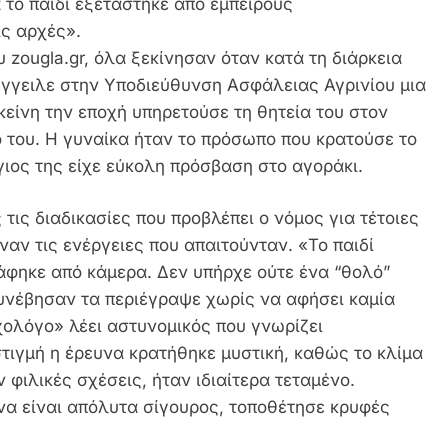
 το παιδί εξετάστηκε από έμπειρους
ις αρχές».
zougla.gr, όλα ξεκίνησαν όταν κατά τη διάρκεια
ήγγειλε στην Υποδιεύθυνση Ασφάλειας Αγρινίου μια
εκείνη την εποχή υπηρετούσε τη θητεία του στον
ο του. Η γυναίκα ήταν το πρόσωπο που κρατούσε το
ο γιος της είχε εύκολη πρόσβαση στο αγοράκι.
τις διαδικασίες που προβλέπει ο νόμος για τέτοιες
ναν τις ενέργειες που απαιτούνταν. «Το παιδί
φηκε από κάμερα. Δεν υπήρχε ούτε ένα “θολό”
συνέβησαν τα περιέγραψε χωρίς να αφήσει καμία
χολόγο» λέει αστυνομικός που γνωρίζει
στιγμή η έρευνα κρατήθηκε μυστική, καθώς το κλίμα
 φιλικές σχέσεις, ήταν ιδιαίτερα τεταμένο.
να είναι απόλυτα σίγουρος, τοποθέτησε κρυφές