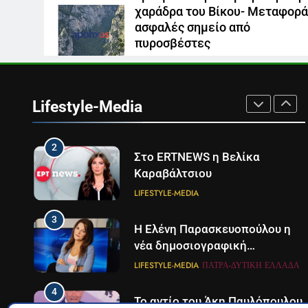
8
χαράδρα του Βίκου- Μεταφορά
Καθημερινή και The New York
ασφαλές σημείο από
Times μαζί σε μια νέα
πυροσβέστες
συνδρομητική πρόταση
LIFESTYLE-MEDIA
6 Αυγούστου 2026
1
Ο Τάσος Αρνιακός στο Action
24
Lifestyle-Media
LIFESTYLE-MEDIA
2
Στο ERTNEWS η Βελίκα
Καραβάλτσιου
LIFESTYLE-MEDIA
3
Η Ελένη Παρασκευοπούλου η
νέα δημοσιογραφική
προσθήκη του ΣΚΑΪ στην
LIFESTYLE-MEDIA
ΠΆΤΡΑ-ΔΥΤΙΚΉ ΕΛΛΆΔΑ
Πάτρα
4
Το αντίο του Άκη Παυλόπουλου