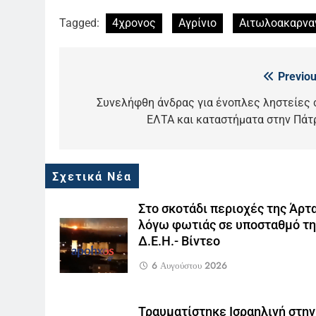
Tagged:
4χρονος
Αγρίνιο
Αιτωλοακαρνα
Previou
Πλοήγηση
5
άρθρων
Συνελήφθη άνδρας για ένοπλες ληστείες 
Ο Παναγιώτης Στάθης στο
ΕΛΤΑ και καταστήματα στην Πάτ
«τιμόνι» του κεντρικού
δελτίου ειδήσεων της ΕΡΤ
LIFESTYLE-MEDIA
6
Σχετικά Νέα
Στον ΑΝΤ1 η Σία Κοσιώνη- Η
ανακοίνωση του σταθμού
Στο σκοτάδι περιοχές της Άρτ
LIFESTYLE-MEDIA
λόγω φωτιάς σε υποσταθμό τη
Δ.Ε.Η.- Βίντεο
7
Τέλος από τον ΑΝΤ1 ο
6 Αυγούστου 2026
Παναγιώτης Στάθης
LIFESTYLE-MEDIA
Τραυματίστηκε Ισραηλινή στην