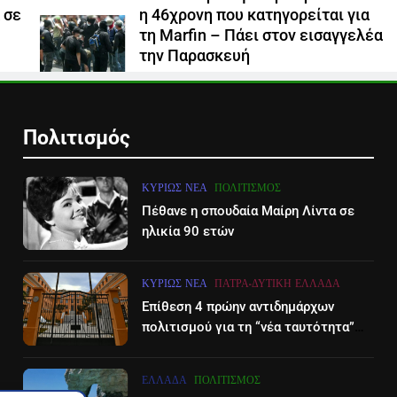
 σε
η 46χρονη που κατηγορείται για
τη Marfin – Πάει στον εισαγγελέα
την Παρασκευή
5 Αυγούστου 2026
Πολιτισμός
ΚΥΡΊΩΣ ΝΈΑ
ΠΟΛΙΤΙΣΜΌΣ
Πέθανε η σπουδαία Μαίρη Λίντα σε
ηλικία 90 ετών
ΚΥΡΊΩΣ ΝΈΑ
ΠΆΤΡΑ-ΔΥΤΙΚΉ ΕΛΛΆΔΑ
Επίθεση 4 πρώην αντιδημάρχων
πολιτισμού για τη “νέα ταυτότητα”
του Διεθνούες Φεστιβάλ Πάτρας
ΕΛΛΆΔΑ
ΠΟΛΙΤΙΣΜΌΣ