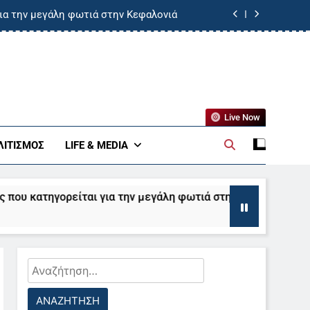
ια την μεγάλη φωτιά στην Κεφαλονιά
 σε ασφαλές σημείο από πυροσβέστες
η Marfin – Πάει στον εισαγγελέα την
Παρασκευή
άς σε υποσταθμό της Δ.Ε.Η.- Βίντεο
Live Now
ια την μεγάλη φωτιά στην Κεφαλονιά
ΛΙΤΙΣΜΌΣ
LIFE & MEDIA
 σε ασφαλές σημείο από πυροσβέστες
ορείται για την μεγάλη φωτιά στην Κεφαλονιά
η Marfin – Πάει στον εισαγγελέα την
Παρασκευή
Αναζήτηση
για: