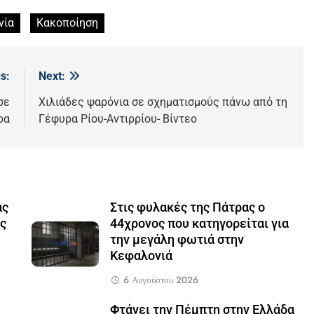
νία
Κακοποίηση
s:
Next:
σε
Χιλιάδες ψαρόνια σε σχηματισμούς πάνω από τη
ρα
Γέφυρα Ρίου-Αντιρρίου- Βίντεο
ας
Στις φυλακές της Πάτρας ο
ς
44χρονος που κατηγορείται για
την μεγάλη φωτιά στην
Κεφαλονιά
6 Αυγούστου 2026
Φτάνει την Πέμπτη στην Ελλάδα