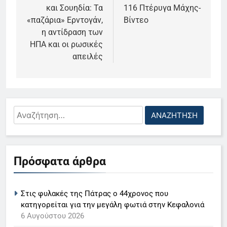
και Σουηδία: Τα
116 Πτέρυγα Μάχης-
«παζάρια» Ερντογάν,
Βίντεο
η αντίδραση των
ΗΠΑ και οι ρωσικές
απειλές
Αναζήτηση
για:
5
Πρόσφατα άρθρα
Ο Παναγιώτης Στάθης στο
«τιμόνι» του κεντρικού δελτίου
Στις φυλακές της Πάτρας ο 44χρονος που
ειδήσεων της ΕΡΤ
LIFESTYLE-MEDIA
κατηγορείται για την μεγάλη φωτιά στην Κεφαλονιά
6 Αυγούστου 2026
6