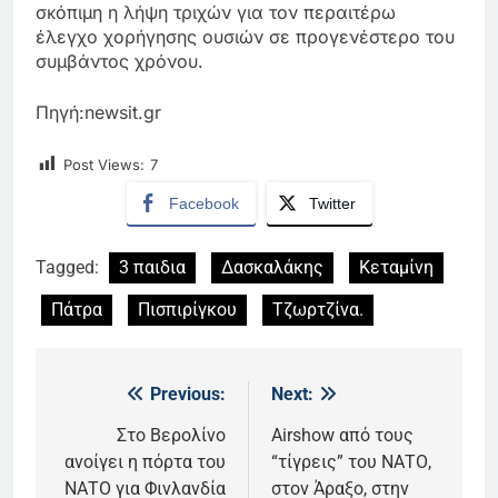
σκόπιμη η λήψη τριχών για τον περαιτέρω
έλεγχο χορήγησης ουσιών σε προγενέστερο του
συμβάντος χρόνου.
Πηγή:newsit.gr
Post Views:
7
Facebook
Twitter
Tagged:
3 παιδια
Δασκαλάκης
Κεταμίνη
Πάτρα
Πισπιρίγκου
Τζωρτζίνα.
Previous:
Next:
Πλοήγηση
άρθρων
Στο Βερολίνο
Airshow από τους
ανοίγει η πόρτα του
“τίγρεις” του ΝΑΤΟ,
ΝΑΤΟ για Φινλανδία
στον Άραξο, στην