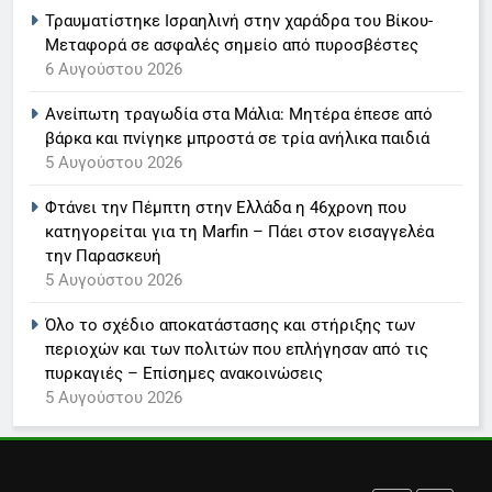
Τραυματίστηκε Ισραηλινή στην χαράδρα του Βίκου-
Στον ΑΝΤ1 η Σία Κοσιώνη- Η
Μεταφορά σε ασφαλές σημείο από πυροσβέστες
ανακοίνωση του σταθμού
6 Αυγούστου 2026
LIFESTYLE-MEDIA
Ανείπωτη τραγωδία στα Μάλια: Μητέρα έπεσε από
βάρκα και πνίγηκε μπροστά σε τρία ανήλικα παιδιά
7
5 Αυγούστου 2026
Τέλος από τον ΑΝΤ1 ο
Παναγιώτης Στάθης
Φτάνει την Πέμπτη στην Ελλάδα η 46χρονη που
LIFESTYLE-MEDIA
κατηγορείται για τη Marfin – Πάει στον εισαγγελέα
την Παρασκευή
5 Αυγούστου 2026
8
Καθημερινή και The New York
Όλο το σχέδιο αποκατάστασης και στήριξης των
Times μαζί σε μια νέα
περιοχών και των πολιτών που επλήγησαν από τις
συνδρομητική πρόταση
LIFESTYLE-MEDIA
πυρκαγιές – Επίσημες ανακοινώσεις
5 Αυγούστου 2026
1
Ο Τάσος Αρνιακός στο Action
24