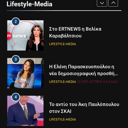
Lifestyle-Media
LIFESTYLE-MEDIA
2
Στο ERTNEWS η Βελίκα
Καραβάλτσιου
LIFESTYLE-MEDIA
3
Η Ελένη Παρασκευοπούλου η
νέα δημοσιογραφική προσθήκη
του ΣΚΑΪ στην Πάτρα
LIFESTYLE-MEDIA
ΠΆΤΡΑ-ΔΥΤΙΚΉ ΕΛΛΆΔΑ
4
Το αντίο του Άκη Παυλόπουλου
στον ΣΚΑΙ
LIFESTYLE-MEDIA