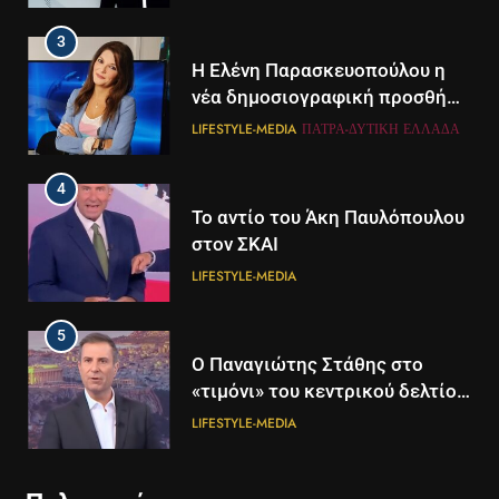
3
Η Ελένη Παρασκευοπούλου η
νέα δημοσιογραφική προσθήκη
του ΣΚΑΪ στην Πάτρα
LIFESTYLE-MEDIA
ΠΆΤΡΑ-ΔΥΤΙΚΉ ΕΛΛΆΔΑ
4
Το αντίο του Άκη Παυλόπουλου
στον ΣΚΑΙ
LIFESTYLE-MEDIA
5
5
Ο Παναγιώτης Στάθης στο
Διάστημα: Εντοπίστηκαν για
«τιμόνι» του κεντρικού δελτίου
πρώτη φορά ενδείξεις για τον
ειδήσεων της ΕΡΤ
άνεμο που εκπέμπει η μαύρη
LIFESTYLE-MEDIA
ΔΙΕΘΝΉ
ΕΠΙΣΤΉΜΗ
τρύπα στο κέντρο του Γαλαξία
μας
6
6