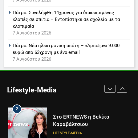
7 Αυγούστου 2026
Παναγιώτης Στάθης
LIFESTYLE-MEDIA
Πάτρα: Συνελήφθη 14χρονος για διακεκριμένες
κλοπές σε σπίτια – Εντοπίστηκε σε σχολείο με τα
κλοπιμαία
8
7 Αυγούστου 2026
Καθημερινή και The New York
Times μαζί σε μια νέα
Πάτρα: Νέα ηλεκτρονική απάτη – «Άρπαξαν» 9.000
συνδρομητική πρόταση
LIFESTYLE-MEDIA
ευρώ από 63χρονη με ένα email
7 Αυγούστου 2026
1
Ο Τάσος Αρνιακός στο Action
24
Lifestyle-Media
LIFESTYLE-MEDIA
2
Στο ERTNEWS η Βελίκα
Καραβάλτσιου
LIFESTYLE-MEDIA