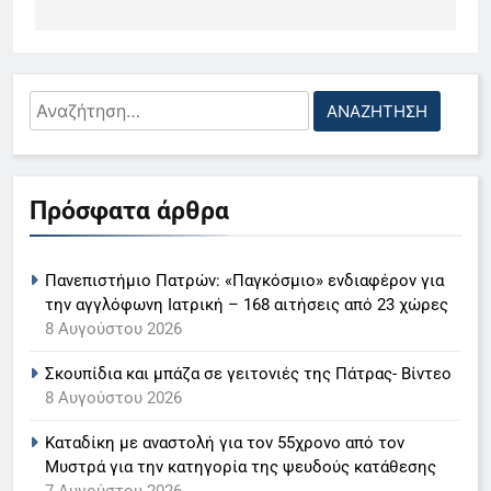
Αναζήτηση
για:
5
Ο Παναγιώτης Στάθης στο
Πρόσφατα άρθρα
«τιμόνι» του κεντρικού δελτίου
ειδήσεων της ΕΡΤ
LIFESTYLE-MEDIA
Πανεπιστήμιο Πατρών: «Παγκόσμιο» ενδιαφέρον για
6
την αγγλόφωνη Ιατρική – 168 αιτήσεις από 23 χώρες
Στον ΑΝΤ1 η Σία Κοσιώνη- Η
8 Αυγούστου 2026
ανακοίνωση του σταθμού
Σκουπίδια και μπάζα σε γειτονιές της Πάτρας- Βίντεο
LIFESTYLE-MEDIA
8 Αυγούστου 2026
Καταδίκη με αναστολή για τον 55χρονο από τον
7
Μυστρά για την κατηγορία της ψευδούς κατάθεσης
Τέλος από τον ΑΝΤ1 ο