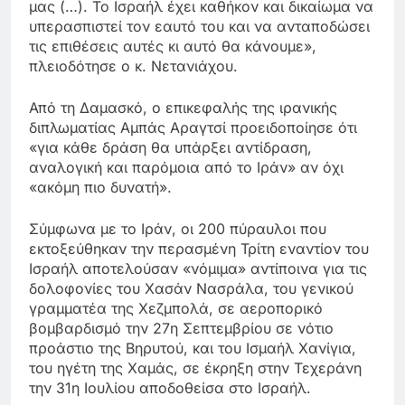
μας (…). Το Ισραήλ έχει καθήκον και δικαίωμα να
υπερασπιστεί τον εαυτό του και να ανταποδώσει
τις επιθέσεις αυτές κι αυτό θα κάνουμε»,
πλειοδότησε ο κ. Νετανιάχου.
Από τη Δαμασκό, ο επικεφαλής της ιρανικής
διπλωματίας Αμπάς Αραγτσί προειδοποίησε ότι
«για κάθε δράση θα υπάρξει αντίδραση,
αναλογική και παρόμοια από το Ιράν» αν όχι
«ακόμη πιο δυνατή».
Σύμφωνα με το Ιράν, οι 200 πύραυλοι που
εκτοξεύθηκαν την περασμένη Τρίτη εναντίον του
Ισραήλ αποτελούσαν «νόμιμα» αντίποινα για τις
δολοφονίες του Χασάν Νασράλα, του γενικού
γραμματέα της Χεζμπολά, σε αεροπορικό
βομβαρδισμό την 27η Σεπτεμβρίου σε νότιο
προάστιο της Βηρυτού, και του Ισμαήλ Χανίγια,
του ηγέτη της Χαμάς, σε έκρηξη στην Τεχεράνη
την 31η Ιουλίου αποδοθείσα στο Ισραήλ.