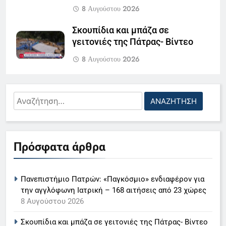
8 Αυγούστου 2026
Σκουπίδια και μπάζα σε
γειτονιές της Πάτρας- Βίντεο
8 Αυγούστου 2026
Καταδίκη με αναστολή για τον
5
55χρονο από τον Μυστρά για την
Αναζήτηση
Ο Παναγιώτης Στάθης στο
κατηγορία της ψευδούς
για:
«τιμόνι» του κεντρικού δελτίου
κατάθεσης
ειδήσεων της ΕΡΤ
LIFESTYLE-MEDIA
7 Αυγούστου 2026
Πρόσφατα άρθρα
Πάτρα: Συνελήφθη 14χρονος για
6
διακεκριμένες κλοπές σε σπίτια
Στον ΑΝΤ1 η Σία Κοσιώνη- Η
– Εντοπίστηκε σε σχολείο με τα
ανακοίνωση του σταθμού
Πανεπιστήμιο Πατρών: «Παγκόσμιο» ενδιαφέρον για
κλοπιμαία
την αγγλόφωνη Ιατρική – 168 αιτήσεις από 23 χώρες
LIFESTYLE-MEDIA
8 Αυγούστου 2026
7 Αυγούστου 2026
7
Σκουπίδια και μπάζα σε γειτονιές της Πάτρας- Βίντεο