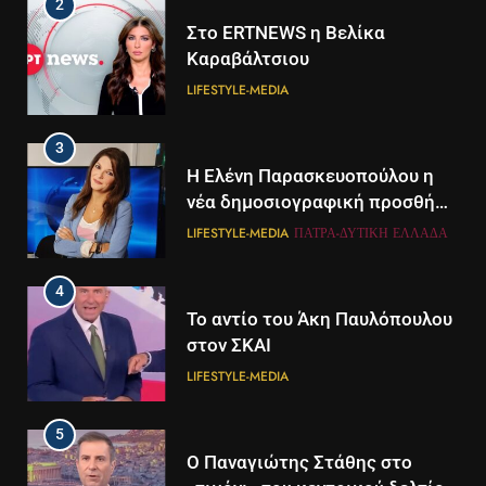
LIFESTYLE-MEDIA
3
Η Ελένη Παρασκευοπούλου η
νέα δημοσιογραφική προσθήκη
του ΣΚΑΪ στην Πάτρα
LIFESTYLE-MEDIA
ΠΆΤΡΑ-ΔΥΤΙΚΉ ΕΛΛΆΔΑ
4
Το αντίο του Άκη Παυλόπουλου
στον ΣΚΑΙ
LIFESTYLE-MEDIA
5
Ο Παναγιώτης Στάθης στο
«τιμόνι» του κεντρικού δελτίου
5
ειδήσεων της ΕΡΤ
LIFESTYLE-MEDIA
Διάστημα: Εντοπίστηκαν για