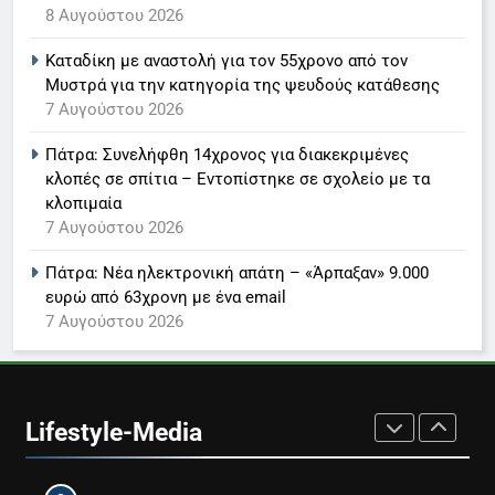
Τέλος από τον ΑΝΤ1 ο
8 Αυγούστου 2026
Παναγιώτης Στάθης
Καταδίκη με αναστολή για τον 55χρονο από τον
LIFESTYLE-MEDIA
Μυστρά για την κατηγορία της ψευδούς κατάθεσης
7 Αυγούστου 2026
8
Πάτρα: Συνελήφθη 14χρονος για διακεκριμένες
Καθημερινή και The New York
κλοπές σε σπίτια – Εντοπίστηκε σε σχολείο με τα
Times μαζί σε μια νέα
κλοπιμαία
συνδρομητική πρόταση
LIFESTYLE-MEDIA
7 Αυγούστου 2026
Πάτρα: Νέα ηλεκτρονική απάτη – «Άρπαξαν» 9.000
1
ευρώ από 63χρονη με ένα email
Ο Τάσος Αρνιακός στο Action
7 Αυγούστου 2026
24
LIFESTYLE-MEDIA
2
Lifestyle-Media
Στο ERTNEWS η Βελίκα
Καραβάλτσιου