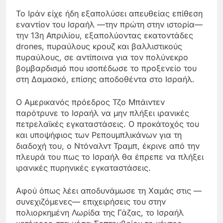
Το Ιράν είχε ήδη εξαπολύσει απευθείας επίθεση
εναντίον του Ισραήλ —την πρώτη στην ιστορία—
την 13η Απριλίου, εξαπολύοντας εκατοντάδες
drones, πυραύλους κρουζ και βαλλιστικούς
πυραύλους, σε αντίποινα για τον πολύνεκρο
βομβαρδισμό που ισοπέδωσε το προξενείο του
στη Δαμασκό, επίσης αποδοθέντα στο Ισραήλ.
Ο Αμερικανός πρόεδρος Τζο Μπάιντεν
παρότρυνε το Ισραήλ να μην πλήξει ιρανικές
πετρελαϊκές εγκαταστάσεις. Ο προκάτοχός του
και υποψήφιος των Ρεπουμπλικάνων για τη
διαδοχή του, ο Ντόναλντ Τραμπ, έκρινε από την
πλευρά του πως το Ισραήλ θα έπρεπε να πλήξει
ιρανικές πυρηνικές εγκαταστάσεις.
Αφού όπως λέει αποδυνάμωσε τη Χαμάς στις —
συνεχιζόμενες— επιχειρήσεις του στην
πολιορκημένη Λωρίδα της Γάζας, το Ισραήλ