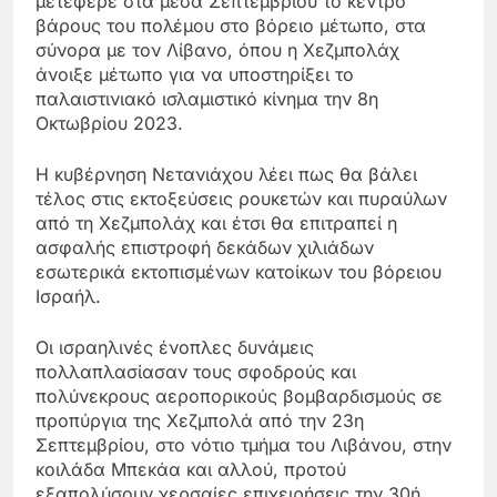
μετέφερε στα μέσα Σεπτεμβρίου το κέντρο
βάρους του πολέμου στο βόρειο μέτωπο, στα
σύνορα με τον Λίβανο, όπου η Χεζμπολάχ
άνοιξε μέτωπο για να υποστηρίξει το
παλαιστινιακό ισλαμιστικό κίνημα την 8η
Οκτωβρίου 2023.
Η κυβέρνηση Νετανιάχου λέει πως θα βάλει
τέλος στις εκτοξεύσεις ρουκετών και πυραύλων
από τη Χεζμπολάχ και έτσι θα επιτραπεί η
ασφαλής επιστροφή δεκάδων χιλιάδων
εσωτερικά εκτοπισμένων κατοίκων του βόρειου
Ισραήλ.
Οι ισραηλινές ένοπλες δυνάμεις
πολλαπλασίασαν τους σφοδρούς και
πολύνεκρους αεροπορικούς βομβαρδισμούς σε
προπύργια της Χεζμπολά από την 23η
Σεπτεμβρίου, στο νότιο τμήμα του Λιβάνου, στην
κοιλάδα Μπεκάα και αλλού, προτού
εξαπολύσουν χερσαίες επιχειρήσεις την 30ή