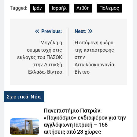
Tagged:
Ιράν
Ισραήλ
Λιβύη
Πόλεμος
Previous:
Next:
Πλοήγηση
άρθρων
Μεγάλη η
Η επόμενη ημέρα
συμμετοχή στις
της καταστροφής
εκλογές του ΠΑΣΟΚ
στην
στην Δυτικξή
Αιτωλόακαρνανία-
Ελλάδα- Βίντεο
Βίντεο
Σχετικά Νέα
Πανεπιστήμιο Πατρών:
«Παγκόσμιο» ενδιαφέρον για την
αγγλόφωνη Ιατρική – 168
αιτήσεις από 23 χώρες