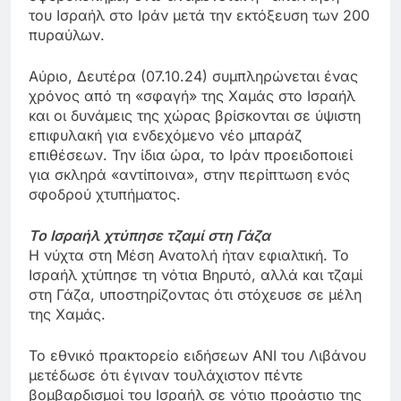
του Ισραήλ στο Ιράν μετά την εκτόξευση των 200
πυραύλων.
Αύριο, Δευτέρα (07.10.24) συμπληρώνεται ένας
χρόνος από τη «σφαγή» της Χαμάς στο Ισραήλ
και οι δυνάμεις της χώρας βρίσκονται σε ύψιστη
επιφυλακή για ενδεχόμενο νέο μπαράζ
επιθέσεων. Την ίδια ώρα, το Ιράν προειδοποιεί
για σκληρά «αντίποινα», στην περίπτωση ενός
σφοδρού χτυπήματος.
Το Ισραήλ χτύπησε τζαμί στη Γάζα
Η νύχτα στη Μέση Ανατολή ήταν εφιαλτική. Το
Ισραήλ χτύπησε τη νότια Βηρυτό, αλλά και τζαμί
στη Γάζα, υποστηρίζοντας ότι στόχευσε σε μέλη
της Χαμάς.
Το εθνικό πρακτορείο ειδήσεων ANI του Λιβάνου
μετέδωσε ότι έγιναν τουλάχιστον πέντε
βομβαρδισμοί του Ισραήλ σε νότιο προάστιο της