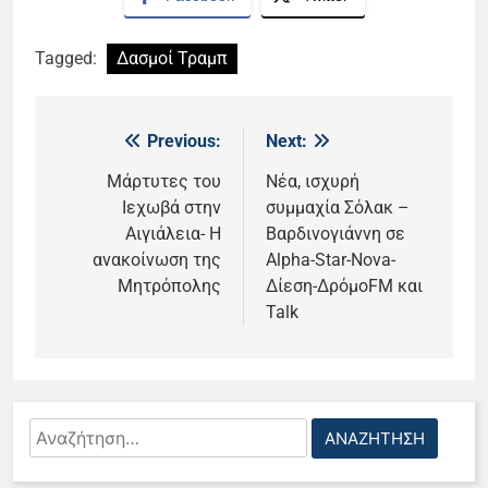
Tagged:
Δασμοί Τραμπ
Previous:
Next:
Πλοήγηση
άρθρων
Μάρτυτες του
Νέα, ισχυρή
Ιεχωβά στην
συμμαχία Σόλακ –
Αιγιάλεια- Η
Βαρδινογιάννη σε
ανακοίνωση της
Alpha-Star-Nova-
Μητρόπολης
Δίεση-ΔρόμοFM και
Talk
Αναζήτηση
για: