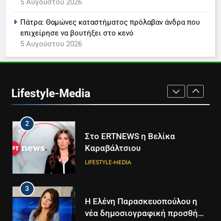
5 Αυγούστου 2026
Καθημερινή και The New York
Times μαζί σε μια νέα
Πάτρα: Θαμώνες καταστήματος πρόλαβαν άνδρα που
συνδρομητική πρόταση
LIFESTYLE-MEDIA
επιχείρησε να βουτήξει στο κενό
5 Αυγούστου 2026
1
Ο Τάσος Αρνιακός στο Action
24
Lifestyle-Media
LIFESTYLE-MEDIA
2
Στο ERTNEWS η Βελίκα
Καραβάλτσιου
LIFESTYLE-MEDIA
3
Η Ελένη Παρασκευοπούλου η
νέα δημοσιογραφική προσθήκη