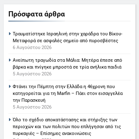
5
Πρόσφατα άρθρα
Ο Παναγιώτης Στάθης στο
«τιμόνι» του κεντρικού δελτίου
Τραυματίστηκε Ισραηλινή στην χαράδρα του Βίκου-
ειδήσεων της ΕΡΤ
LIFESTYLE-MEDIA
Μεταφορά σε ασφαλές σημείο από πυροσβέστες
6 Αυγούστου 2026
6
Ανείπωτη τραγωδία στα Μάλια: Μητέρα έπεσε από
Στον ΑΝΤ1 η Σία Κοσιώνη- Η
βάρκα και πνίγηκε μπροστά σε τρία ανήλικα παιδιά
ανακοίνωση του σταθμού
5 Αυγούστου 2026
LIFESTYLE-MEDIA
Φτάνει την Πέμπτη στην Ελλάδα η 46χρονη που
κατηγορείται για τη Marfin – Πάει στον εισαγγελέα
7
την Παρασκευή
Τέλος από τον ΑΝΤ1 ο
5 Αυγούστου 2026
Παναγιώτης Στάθης
LIFESTYLE-MEDIA
Όλο το σχέδιο αποκατάστασης και στήριξης των
περιοχών και των πολιτών που επλήγησαν από τις
πυρκαγιές – Επίσημες ανακοινώσεις
8