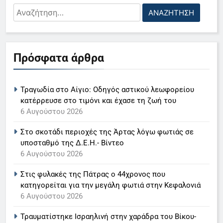
29 Ιουνίου 2026
Αναζήτηση
για:
Επικίνδυνη τάση “μαυρίσματος
5
στο έπακρο” σαρώνει τα σόσιαλ
Ο Παναγιώτης Στάθης στο
18 Ιουνίου 2026
Πρόσφατα άρθρα
«τιμόνι» του κεντρικού δελτίου
ειδήσεων της ΕΡΤ
LIFESTYLE-MEDIA
Για πρώτη φορά τα μέσα
κοινωνικής δικτύωσης και οι
Τραγωδία στο Αίγιο: Οδηγός αστικού λεωφορείου
6
πλατφόρμες βίντεο
κατέρρευσε στο τιμόνι και έχασε τη ζωή του
χρησιμοποιούνται περισσότερο
Στον ΑΝΤ1 η Σία Κοσιώνη- Η
6 Αυγούστου 2026
για ενημέρωση, σε παγκόσμιο
ανακοίνωση του σταθμού
Στο σκοτάδι περιοχές της Άρτας λόγω φωτιάς σε
επίπεδο
LIFESTYLE-MEDIA
υποσταθμό της Δ.Ε.Η.- Βίντεο
16 Ιουνίου 2026
6 Αυγούστου 2026
7
Στις φυλακές της Πάτρας ο 44χρονος που
Τέλος από τον ΑΝΤ1 ο
κατηγορείται για την μεγάλη φωτιά στην Κεφαλονιά
Παναγιώτης Στάθης
6 Αυγούστου 2026
LIFESTYLE-MEDIA
Τραυματίστηκε Ισραηλινή στην χαράδρα του Βίκου-