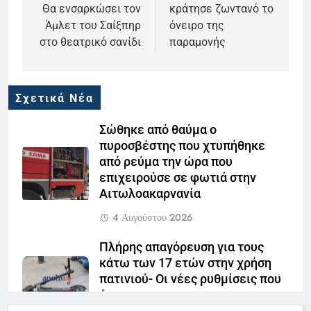
Θα ενσαρκώσει τον
κράτησε ζωντανό το
Άμλετ του Σαίξπηρ
όνειρο της
στο θεατρικό σανίδι
παραμονής
Σχετικά Νέα
Σώθηκε από θαύμα ο
πυροσβέστης που χτυπήθηκε
από ρεύμα την ώρα που
επιχειρούσε σε φωτιά στην
Αιτωλοακαρνανία
4 Αυγούστου 2026
Πλήρης απαγόρευση για τους
κάτω των 17 ετών στην χρήση
πατινιού- Οι νέες ρυθμίσεις που
έρχονται