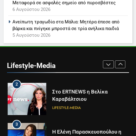
Μεταφορά σε ασφαλές σημείο από πυροσβέστες
8
6 Αυγούστου 2026
Καθημερινή και The New York
Times μαζί σε μια νέα
Ανείπωτη τραγωδία στα Μάλια: Μητέρα έπεσε από
συνδρομητική πρόταση
LIFESTYLE-MEDIA
βάρκα και πνίγηκε μπροστά σε τρία ανήλικα παιδιά
5 Αυγούστου 2026
1
Ο Τάσος Αρνιακός στο Action
24
Lifestyle-Media
LIFESTYLE-MEDIA
2
Στο ERTNEWS η Βελίκα
Καραβάλτσιου
LIFESTYLE-MEDIA
3
Η Ελένη Παρασκευοπούλου η