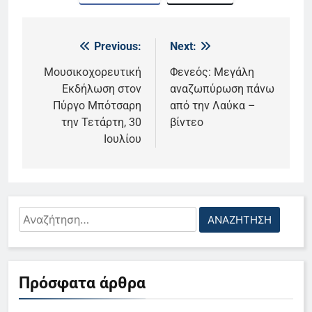
Previous:
Next:
Πλοήγηση
άρθρων
Μουσικοχορευτική
Φενεός: Μεγάλη
Εκδήλωση στον
αναζωπύρωση πάνω
Πύργο Μπότσαρη
από την Λαύκα –
την Τετάρτη, 30
βίντεο
Ιουλίου
Αναζήτηση
για:
5
Πρόσφατα άρθρα
Ο Παναγιώτης Στάθης στο