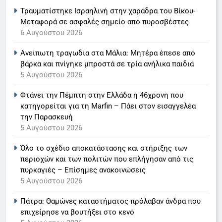
«τιμόνι» του κεντρικού δελτίου
Τραυματίστηκε Ισραηλινή στην χαράδρα του Βίκου-
ειδήσεων της ΕΡΤ
LIFESTYLE-MEDIA
Μεταφορά σε ασφαλές σημείο από πυροσβέστες
6 Αυγούστου 2026
6
Ανείπωτη τραγωδία στα Μάλια: Μητέρα έπεσε από
Στον ΑΝΤ1 η Σία Κοσιώνη- Η
βάρκα και πνίγηκε μπροστά σε τρία ανήλικα παιδιά
ανακοίνωση του σταθμού
5 Αυγούστου 2026
LIFESTYLE-MEDIA
Φτάνει την Πέμπτη στην Ελλάδα η 46χρονη που
κατηγορείται για τη Marfin – Πάει στον εισαγγελέα
7
την Παρασκευή
Τέλος από τον ΑΝΤ1 ο
5 Αυγούστου 2026
Παναγιώτης Στάθης
LIFESTYLE-MEDIA
Όλο το σχέδιο αποκατάστασης και στήριξης των
περιοχών και των πολιτών που επλήγησαν από τις
πυρκαγιές – Επίσημες ανακοινώσεις
8
5 Αυγούστου 2026
Καθημερινή και The New York
Times μαζί σε μια νέα
Πάτρα: Θαμώνες καταστήματος πρόλαβαν άνδρα που
συνδρομητική πρόταση
LIFESTYLE-MEDIA
επιχείρησε να βουτήξει στο κενό