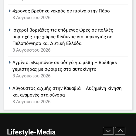
ανακοίνωση του σταθμού
4χρονος βρέθηκε νεκρός σε πισίνα στην Πάρο
LIFESTYLE-MEDIA
8 Αυγούστου 2026
Ισχυροί βοριάδες τις επόμενες ώρες σε πολλές
7
περιοχές της χώρας-Κίνδυνος για πυρκαγιές σε
Τέλος από τον ΑΝΤ1 ο
Πελοπόννησο και Δυτική Ελλάδα
Παναγιώτης Στάθης
8 Αυγούστου 2026
LIFESTYLE-MEDIA
Αγρίνιο: «Καμπάνα» σε οδηγό για μέθη – Βρέθηκε
γεμιστήρας με σφαίρες στο αυτοκίνητο
8
8 Αυγούστου 2026
Καθημερινή και The New York
Times μαζί σε μια νέα
Αύγουστος αιχμής στην Κακαβιά – Αυξημένη κίνηση
συνδρομητική πρόταση
LIFESTYLE-MEDIA
και αναμονές στα σύνορα
8 Αυγούστου 2026
1
Ο Τάσος Αρνιακός στο Action
24
Lifestyle-Media
LIFESTYLE-MEDIA