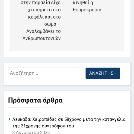
στην παραλία είχε
κινηθεί η
χτυπήματα στο
θερμοκρασία
κεφάλι και στο
σώμα –
Αναλαμβάνει το
Ανθρωποκτονιών
Αναζήτηση
για:
5
Ο Παναγιώτης Στάθης στο
Πρόσφατα άρθρα
«τιμόνι» του κεντρικού δελτίου
ειδήσεων της ΕΡΤ
LIFESTYLE-MEDIA
Λευκάδα: Χειροπέδες σε 58χρονο μετά την καταγγελία
6
της 31χρονης συντρόφου του
Στον ΑΝΤ1 η Σία Κοσιώνη- Η
8 Αυγούστου 2026