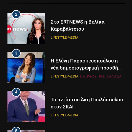
2
Στο ERTNEWS η Βελίκα
Καραβάλτσιου
LIFESTYLE-MEDIA
3
Η Ελένη Παρασκευοπούλου η
νέα δημοσιογραφική προσθήκη
του ΣΚΑΪ στην Πάτρα
LIFESTYLE-MEDIA
ΠΆΤΡΑ-ΔΥΤΙΚΉ ΕΛΛΆΔΑ
4
Το αντίο του Άκη Παυλόπουλου
στον ΣΚΑΙ
LIFESTYLE-MEDIA
5
5