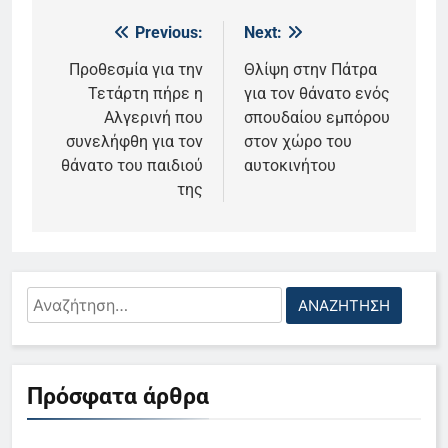
Previous:
Next:
Πλοήγηση
άρθρων
Προθεσμία για την
Θλίψη στην Πάτρα
Τετάρτη πήρε η
για τον θάνατο ενός
Αλγερινή που
σπουδαίου εμπόρου
συνελήφθη για τον
στον χώρο του
θάνατο του παιδιού
αυτοκινήτου
της
Αναζήτηση
για:
5
Πρόσφατα άρθρα
Ο Παναγιώτης Στάθης στο
«τιμόνι» του κεντρικού δελτίου