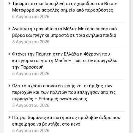
Τραυματίστηκε Ισραηλινή στην χαράδρα του Βίκου-
ειδήσεων της ΕΡΤ
LIFESTYLE-MEDIA
Μεταφορά σε ασφαλές σημείο από πυροσβέστες
6 Αυγούστου 2026
6
Ανείπωτη τραγωδία στα Μάλια: Μητέρα έπεσε από
Στον ΑΝΤ1 η Σία Κοσιώνη- Η
βάρκα και πνίγηκε μπροστά σε τρία ανήλικα παιδιά
ανακοίνωση του σταθμού
5 Αυγούστου 2026
LIFESTYLE-MEDIA
Φτάνει την Πέμπτη στην Ελλάδα η 46χρονη που
κατηγορείται για τη Marfin – Πάει στον εισαγγελέα
7
την Παρασκευή
Τέλος από τον ΑΝΤ1 ο
5 Αυγούστου 2026
Παναγιώτης Στάθης
LIFESTYLE-MEDIA
Όλο το σχέδιο αποκατάστασης και στήριξης των
περιοχών και των πολιτών που επλήγησαν από τις
πυρκαγιές – Επίσημες ανακοινώσεις
8
5 Αυγούστου 2026
Καθημερινή και The New York
Times μαζί σε μια νέα
Πάτρα: Θαμώνες καταστήματος πρόλαβαν άνδρα που
συνδρομητική πρόταση
LIFESTYLE-MEDIA
επιχείρησε να βουτήξει στο κενό
5 Αυγούστου 2026