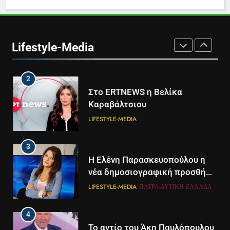
1
Ο Τάσος Αρνιακός στο Action
24
Lifestyle-Media
LIFESTYLE-MEDIA
2
Στο ERTNEWS η Βελίκα
Καραβάλτσιου
LIFESTYLE-MEDIA
3
Η Ελένη Παρασκευοπούλου η
νέα δημοσιογραφική προσθήκη
του ΣΚΑΪ στην Πάτρα
LIFESTYLE-MEDIA
ΠΆΤΡΑ-ΔΥΤΙΚΉ ΕΛΛΆΔΑ
4
Το αντίο του Άκη Παυλόπουλου