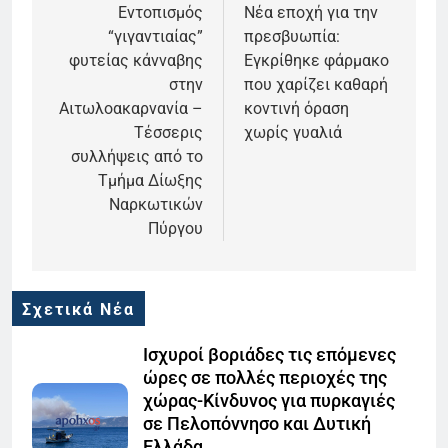
άρθρων
Εντοπισμός
Νέα εποχή για την
“γιγαντιαίας”
πρεσβυωπία:
φυτείας κάνναβης
Εγκρίθηκε φάρμακο
στην
που χαρίζει καθαρή
Αιτωλοακαρνανία –
κοντινή όραση
Τέσσερις
χωρίς γυαλιά
συλλήψεις από το
Τμήμα Δίωξης
Ναρκωτικών
Πύργου
Σχετικά Νέα
Ισχυροί βοριάδες τις επόμενες
ώρες σε πολλές περιοχές της
χώρας-Κίνδυνος για πυρκαγιές
σε Πελοπόννησο και Δυτική
Ελλάδα