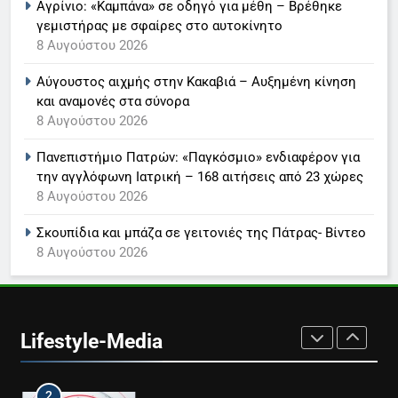
Αγρίνιο: «Καμπάνα» σε οδηγό για μέθη – Βρέθηκε
γεμιστήρας με σφαίρες στο αυτοκίνητο
7
8 Αυγούστου 2026
Τέλος από τον ΑΝΤ1 ο
Αύγουστος αιχμής στην Κακαβιά – Αυξημένη κίνηση
Παναγιώτης Στάθης
και αναμονές στα σύνορα
LIFESTYLE-MEDIA
8 Αυγούστου 2026
Πανεπιστήμιο Πατρών: «Παγκόσμιο» ενδιαφέρον για
8
την αγγλόφωνη Ιατρική – 168 αιτήσεις από 23 χώρες
Καθημερινή και The New York
8 Αυγούστου 2026
Times μαζί σε μια νέα
συνδρομητική πρόταση
LIFESTYLE-MEDIA
Σκουπίδια και μπάζα σε γειτονιές της Πάτρας- Βίντεο
8 Αυγούστου 2026
1
Ο Τάσος Αρνιακός στο Action
24
Lifestyle-Media
LIFESTYLE-MEDIA
2