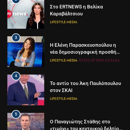
Στο ERTNEWS η Βελίκα
Καραβάλτσιου
LIFESTYLE-MEDIA
3
Η Ελένη Παρασκευοπούλου η
νέα δημοσιογραφική προσθήκη
του ΣΚΑΪ στην Πάτρα
LIFESTYLE-MEDIA
ΠΆΤΡΑ-ΔΥΤΙΚΉ ΕΛΛΆΔΑ
4
Το αντίο του Άκη Παυλόπουλου
στον ΣΚΑΙ
LIFESTYLE-MEDIA
5
5
Ο Παναγιώτης Στάθης στο
Διάστημα: Εντοπίστηκαν για
«τιμόνι» του κεντρικού δελτίου
πρώτη φορά ενδείξεις για τον