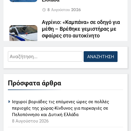
8 Αυγούστου 2026
Αγρίνιο: «Καμπάνα» σε οδηγό για
μέθη – Βρέθηκε γεμιστήρας με
σφαίρες στο αυτοκίνητο
8 Αυγούστου 2026
Αναζήτηση
Πανεπιστήμιο Πατρών:
για:
«Παγκόσμιο» ενδιαφέρον για την
5
αγγλόφωνη Ιατρική – 168
Ο Παναγιώτης Στάθης στο
αιτήσεις από 23 χώρες
Πρόσφατα άρθρα
«τιμόνι» του κεντρικού δελτίου
8 Αυγούστου 2026
ειδήσεων της ΕΡΤ
LIFESTYLE-MEDIA
Σκουπίδια και μπάζα σε
Ισχυροί βοριάδες τις επόμενες ώρες σε πολλές
6
γειτονιές της Πάτρας- Βίντεο
περιοχές της χώρας-Κίνδυνος για πυρκαγιές σε
Στον ΑΝΤ1 η Σία Κοσιώνη- Η
Πελοπόννησο και Δυτική Ελλάδα
8 Αυγούστου 2026
8 Αυγούστου 2026
ανακοίνωση του σταθμού
LIFESTYLE-MEDIA