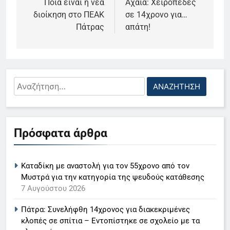
άρθρων
Ποια είναι η νέα
Αχαΐα: Χειροπέδες
διοίκηση στο ΠΕΑΚ
σε 14χρονο για…
Πάτρας
απάτη!
Αναζήτηση
για:
5
Πρόσφατα άρθρα
Ο Παναγιώτης Στάθης στο
«τιμόνι» του κεντρικού δελτίου
Καταδίκη με αναστολή για τον 55χρονο από τον
ειδήσεων της ΕΡΤ
LIFESTYLE-MEDIA
Μυστρά για την κατηγορία της ψευδούς κατάθεσης
7 Αυγούστου 2026
6
Πάτρα: Συνελήφθη 14χρονος για διακεκριμένες
Στον ΑΝΤ1 η Σία Κοσιώνη- Η
κλοπές σε σπίτια – Εντοπίστηκε σε σχολείο με τα
ανακοίνωση του σταθμού