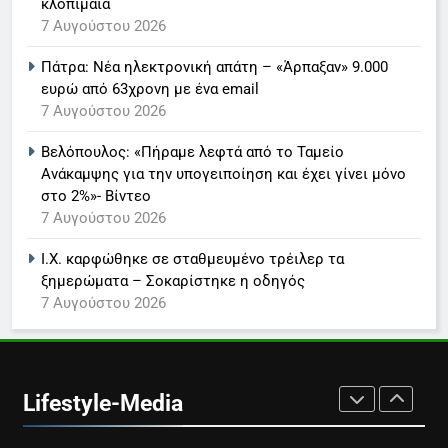
κλοπιμαία
LIFESTYLE-MEDIA
7 Αυγούστου 2026
Πάτρα: Νέα ηλεκτρονική απάτη – «Άρπαξαν» 9.000
7
ευρώ από 63χρονη με ένα email
Τέλος από τον ΑΝΤ1 ο
7 Αυγούστου 2026
Παναγιώτης Στάθης
LIFESTYLE-MEDIA
Βελόπουλος: «Πήραμε λεφτά από το Ταμείο
Ανάκαμψης για την υπογειποίηση και έχει γίνει μόνο
στο 2%»- Βίντεο
8
7 Αυγούστου 2026
Καθημερινή και The New York
Times μαζί σε μια νέα
Ι.Χ. καρφώθηκε σε σταθμευμένο τρέιλερ τα
συνδρομητική πρόταση
LIFESTYLE-MEDIA
ξημερώματα – Σοκαρίστηκε η οδηγός
7 Αυγούστου 2026
1
Ο Τάσος Αρνιακός στο Action
24
Lifestyle-Media
LIFESTYLE-MEDIA