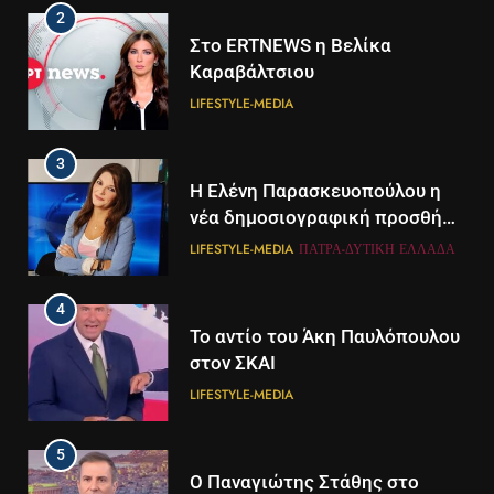
2
Στο ERTNEWS η Βελίκα
Καραβάλτσιου
LIFESTYLE-MEDIA
3
Η Ελένη Παρασκευοπούλου η
νέα δημοσιογραφική προσθήκη
του ΣΚΑΪ στην Πάτρα
LIFESTYLE-MEDIA
ΠΆΤΡΑ-ΔΥΤΙΚΉ ΕΛΛΆΔΑ
4
Το αντίο του Άκη Παυλόπουλου
στον ΣΚΑΙ
LIFESTYLE-MEDIA
5
5
Ο Παναγιώτης Στάθης στο
Διάστημα: Εντοπίστηκαν για