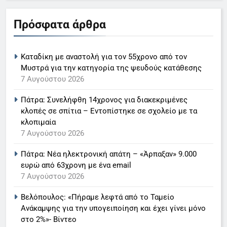
5
Πρόσφατα άρθρα
Ο Παναγιώτης Στάθης στο
«τιμόνι» του κεντρικού δελτίου
Καταδίκη με αναστολή για τον 55χρονο από τον
ειδήσεων της ΕΡΤ
LIFESTYLE-MEDIA
Μυστρά για την κατηγορία της ψευδούς κατάθεσης
7 Αυγούστου 2026
6
Πάτρα: Συνελήφθη 14χρονος για διακεκριμένες
Στον ΑΝΤ1 η Σία Κοσιώνη- Η
κλοπές σε σπίτια – Εντοπίστηκε σε σχολείο με τα
ανακοίνωση του σταθμού
κλοπιμαία
LIFESTYLE-MEDIA
7 Αυγούστου 2026
Πάτρα: Νέα ηλεκτρονική απάτη – «Άρπαξαν» 9.000
7
ευρώ από 63χρονη με ένα email
Τέλος από τον ΑΝΤ1 ο
7 Αυγούστου 2026
Παναγιώτης Στάθης
LIFESTYLE-MEDIA
Βελόπουλος: «Πήραμε λεφτά από το Ταμείο
Ανάκαμψης για την υπογειποίηση και έχει γίνει μόνο
στο 2%»- Βίντεο
8