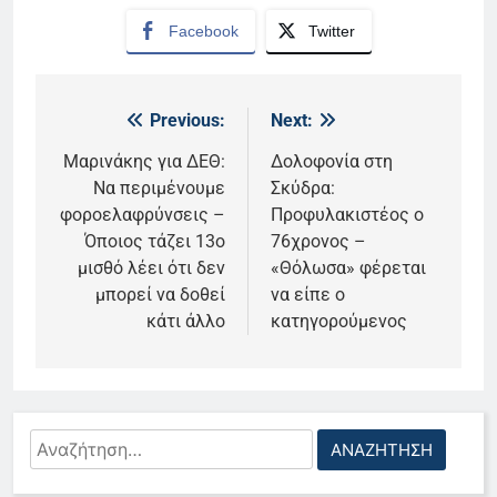
Facebook
Twitter
Previous:
Next:
Πλοήγηση
άρθρων
Μαρινάκης για ΔΕΘ:
Δολοφονία στη
Να περιμένουμε
Σκύδρα:
φοροελαφρύνσεις –
Προφυλακιστέος ο
Όποιος τάζει 13ο
76χρονος –
μισθό λέει ότι δεν
«Θόλωσα» φέρεται
μπορεί να δοθεί
να είπε ο
κάτι άλλο
κατηγορούμενος
Αναζήτηση
για: