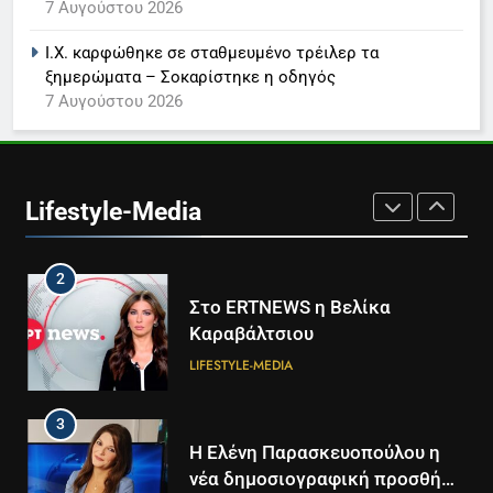
7 Αυγούστου 2026
Καθημερινή και The New York
Times μαζί σε μια νέα
Ι.Χ. καρφώθηκε σε σταθμευμένο τρέιλερ τα
συνδρομητική πρόταση
LIFESTYLE-MEDIA
ξημερώματα – Σοκαρίστηκε η οδηγός
7 Αυγούστου 2026
1
Ο Τάσος Αρνιακός στο Action
24
Lifestyle-Media
LIFESTYLE-MEDIA
2
Στο ERTNEWS η Βελίκα
Καραβάλτσιου
LIFESTYLE-MEDIA
3
Η Ελένη Παρασκευοπούλου η
νέα δημοσιογραφική προσθήκη