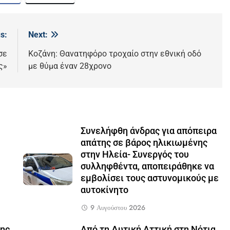
s:
Next:
σε
Κοζάνη: Θανατηφόρο τροχαίο στην εθνική οδό
ς»
με θύμα έναν 28χρονο
Συνελήφθη άνδρας για απόπειρα
απάτης σε βάρος ηλικιωμένης
στην Ηλεία- Συνεργός του
συλληφθέντα, αποπειράθηκε να
εμβολίσει τους αστυνομικούς με
αυτοκίνητο
9 Αυγούστου 2026
νης
Από τη Δυτική Αττική στη Νότια