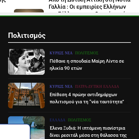
Γαλλία : Οι εμπειρίες Ελλήνων
και Γάλλων πυροσβεστών από τα
πύρινα μέτωπα
9 Αυγούστου 2026
Πολιτισμός
ΚΥΡΊΩΣ ΝΈΑ
ΠΟΛΙΤΙΣΜΌΣ
Πέθανε η σπουδαία Μαίρη Λίντα σε
ηλικία 90 ετών
ΚΥΡΊΩΣ ΝΈΑ
ΠΆΤΡΑ-ΔΥΤΙΚΉ ΕΛΛΆΔΑ
Επίθεση 4 πρώην αντιδημάρχων
πολιτισμού για τη “νέα ταυτότητα”
του Διεθνούες Φεστιβάλ Πάτρας
ΕΛΛΆΔΑ
ΠΟΛΙΤΙΣΜΌΣ
Έλενα Ξυδιά: Η ιπτάμενη πιανίστρια
δίνει ρεσιτάλ μέσα στη θάλασσα της