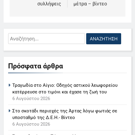
συλλήψεις
μέτρα – βίντεο
Αναζήτηση
για:
5
Ο Παναγιώτης Στάθης στο
Πρόσφατα άρθρα
«τιμόνι» του κεντρικού δελτίου
ειδήσεων της ΕΡΤ
LIFESTYLE-MEDIA
Τραγωδία στο Αίγιο: Οδηγός αστικού λεωφορείου
6
κατέρρευσε στο τιμόνι και έχασε τη ζωή του
Στον ΑΝΤ1 η Σία Κοσιώνη- Η
6 Αυγούστου 2026
ανακοίνωση του σταθμού
Στο σκοτάδι περιοχές της Άρτας λόγω φωτιάς σε
LIFESTYLE-MEDIA
υποσταθμό της Δ.Ε.Η.- Βίντεο
6 Αυγούστου 2026
7