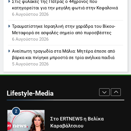
Στις φυλακές της Πάτρας ο 44χρονος που
Τέλος από τον ΑΝΤ1 ο
κατηγορείται για την μεγάλη φωτιά στην Κεφαλονιά
Παναγιώτης Στάθης
6 Αυγούστου 2026
LIFESTYLE-MEDIA
Τραυματίστηκε Ισραηλινή στην χαράδρα του Βίκου-
Μεταφορά σε ασφαλές σημείο από πυροσβέστες
8
6 Αυγούστου 2026
Καθημερινή και The New York
Times μαζί σε μια νέα
Ανείπωτη τραγωδία στα Μάλια: Μητέρα έπεσε από
συνδρομητική πρόταση
LIFESTYLE-MEDIA
βάρκα και πνίγηκε μπροστά σε τρία ανήλικα παιδιά
5 Αυγούστου 2026
1
Ο Τάσος Αρνιακός στο Action
24
Lifestyle-Media
LIFESTYLE-MEDIA
2
Στο ERTNEWS η Βελίκα
Καραβάλτσιου