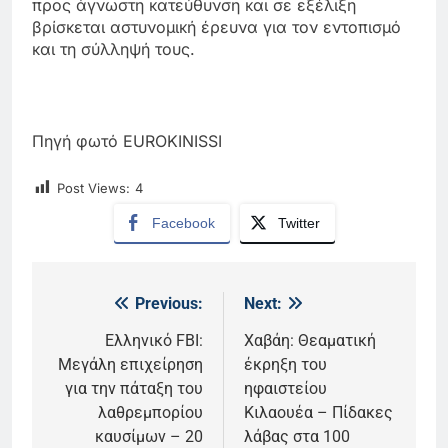
προς άγνωστη κατεύθυνση και σε εξέλιξη
βρίσκεται αστυνομική έρευνα για τον εντοπισμό
και τη σύλληψή τους.
Πηγή φωτό EUROKINISSI
Post Views:
4
Facebook
Twitter
Previous:
Next:
Πλοήγηση
άρθρων
Ελληνικό FBI:
Χαβάη: Θεαματική
Μεγάλη επιχείρηση
έκρηξη του
για την πάταξη του
ηφαιστείου
λαθρεμπορίου
Κιλαουέα – Πίδακες
καυσίμων – 20
λάβας στα 100