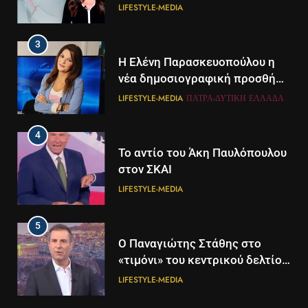
LIFESTYLE-MEDIA
3
Η Ελένη Παρασκευοπούλου η
νέα δημοσιογραφική προσθήκη
του ΣΚΑΪ στην Πάτρα
LIFESTYLE-MEDIA
ΠΆΤΡΑ-ΔΥΤΙΚΉ ΕΛΛΆΔΑ
4
Το αντίο του Άκη Παυλόπουλου
στον ΣΚΑΙ
LIFESTYLE-MEDIA
5
5
Ο Παναγιώτης Στάθης στο
Διάστημα: Εντοπίστηκαν για
«τιμόνι» του κεντρικού δελτίου
πρώτη φορά ενδείξεις για τον
ειδήσεων της ΕΡΤ
άνεμο που εκπέμπει η μαύρη
LIFESTYLE-MEDIA
ΔΙΕΘΝΉ
ΕΠΙΣΤΉΜΗ
τρύπα στο κέντρο του Γαλαξία