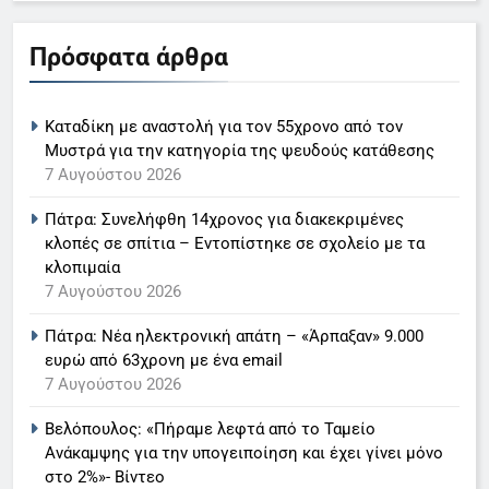
7 Αυγούστου 2026
5
Πρόσφατα άρθρα
Τραγωδία στο Αίγιο: Οδηγός
Ο Παναγιώτης Στάθης στο
αστικού λεωφορείου
«τιμόνι» του κεντρικού δελτίου
κατέρρευσε στο τιμόνι και έχασε
Καταδίκη με αναστολή για τον 55χρονο από τον
ειδήσεων της ΕΡΤ
LIFESTYLE-MEDIA
τη ζωή του
Μυστρά για την κατηγορία της ψευδούς κατάθεσης
7 Αυγούστου 2026
6 Αυγούστου 2026
6
Πάτρα: Συνελήφθη 14χρονος για διακεκριμένες
Στον ΑΝΤ1 η Σία Κοσιώνη- Η
κλοπές σε σπίτια – Εντοπίστηκε σε σχολείο με τα
ανακοίνωση του σταθμού
κλοπιμαία
LIFESTYLE-MEDIA
7 Αυγούστου 2026
Πάτρα: Νέα ηλεκτρονική απάτη – «Άρπαξαν» 9.000
7
ευρώ από 63χρονη με ένα email
Τέλος από τον ΑΝΤ1 ο
7 Αυγούστου 2026
Παναγιώτης Στάθης
LIFESTYLE-MEDIA
Βελόπουλος: «Πήραμε λεφτά από το Ταμείο
Ανάκαμψης για την υπογειποίηση και έχει γίνει μόνο
στο 2%»- Βίντεο
8