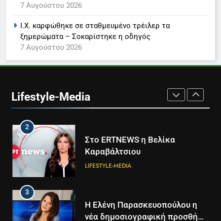
7 Αυγούστου 2026
Καθημερινή και The New York
Times μαζί σε μια νέα
Ι.Χ. καρφώθηκε σε σταθμευμένο τρέιλερ τα
συνδρομητική πρόταση
LIFESTYLE-MEDIA
ξημερώματα – Σοκαρίστηκε η οδηγός
7 Αυγούστου 2026
1
Ο Τάσος Αρνιακός στο Action
24
Lifestyle-Media
LIFESTYLE-MEDIA
2
Στο ERTNEWS η Βελίκα
Καραβάλτσιου
LIFESTYLE-MEDIA
3
Η Ελένη Παρασκευοπούλου η
νέα δημοσιογραφική προσθήκη