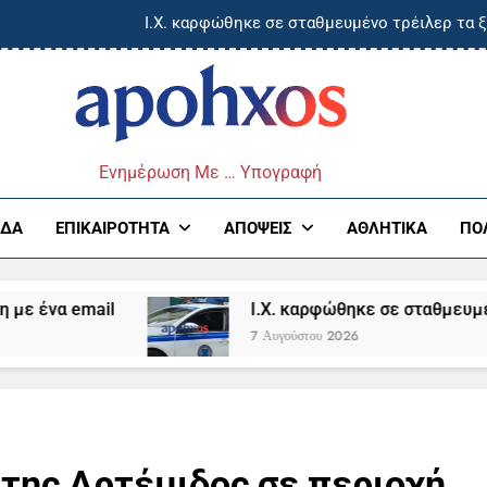
Ι.Χ. καρφώθηκε σε σταθμευμένο τρέιλερ τα
Προφυλακίστηκαν ο δήμαρχος Στυλίδας και δύο ακόμη κατηγορού
Τραγωδία στο Αίγιο: Οδηγός αστικού λεωφορείου κατέρρευ
ος
Πάτρα: Νέα ηλεκτρονική απάτη – «Άρπαξαν» 
Ενημέρωση Με … Υπογραφή
Ι.Χ. καρφώθηκε σε σταθμευμένο τρέιλερ τα
ΆΔΑ
ΕΠΙΚΑΙΡΌΤΗΤΑ
ΑΠΌΨΕΙΣ
ΑΘΛΗΤΙΚΆ
ΠΟ
Προφυλακίστηκαν ο δήμαρχος Στυλίδας και δύο ακόμη κατηγορού
α email
Ι.Χ. καρφώθηκε σε σταθμευμένο τρ
Τραγωδία στο Αίγιο: Οδηγός αστικού λεωφορείου κατέρρευ
7 Αυγούστου 2026
 της Αρτέμιδος σε περιοχή