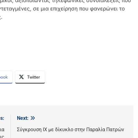
ομικοί, αξιοποιώντας τηλεφωνικές συνδιαλέξεις που
ντεταγμένες, σε μια επιχείρηση που φανερώνει το
.
book
Twitter
s:
Next:
ια
Σύγκρουση ΙΧ με δίκυκλο στην Παραλία Πατρών
ις