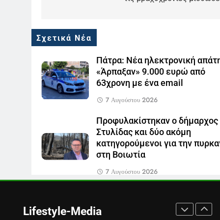
«τιμόνι» του κεντρικού
δελτίου ειδήσεων της ΕΡΤ
LIFESTYLE-MEDIA
6
Σχετικά Νέα
Στον ΑΝΤ1 η Σία Κοσιώνη- Η
ανακοίνωση του σταθμού
Πάτρα: Νέα ηλεκτρονική απάτ
LIFESTYLE-MEDIA
«Άρπαξαν» 9.000 ευρώ από
63χρονη με ένα email
7
Τέλος από τον ΑΝΤ1 ο
7 Αυγούστου 2026
Παναγιώτης Στάθης
LIFESTYLE-MEDIA
Προφυλακίστηκαν ο δήμαρχος
Στυλίδας και δύο ακόμη
8
κατηγορούμενοι για την πυρκα
Καθημερινή και The New York
στη Βοιωτία
Times μαζί σε μια νέα
συνδρομητική πρόταση
LIFESTYLE-MEDIA
7 Αυγούστου 2026
1
Ο Τάσος Αρνιακός στο Action
24
Lifestyle-Media