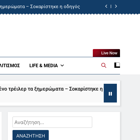
 ξημερώματα – Σοκαρίστηκε η οδηγός
μενοι για την πυρκαγιά στη Βοιωτία
σε στο τιμόνι και έχασε τη ζωή του
9.000 ευρώ από 63χρονη με ένα email
Live Now
 ξημερώματα – Σοκαρίστηκε η οδηγός
ΛΙΤΙΣΜΌΣ
LIFE & MEDIA
μενοι για την πυρκαγιά στη Βοιωτία
έιλερ τα ξημερώματα – Σοκαρίστηκε η οδηγός
σε στο τιμόνι και έχασε τη ζωή του
Αναζήτηση
για: