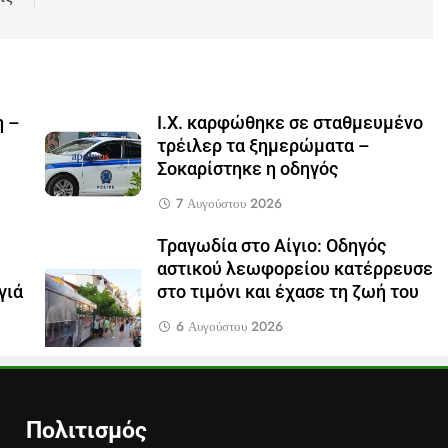
η –
Ι.Χ. καρφώθηκε σε σταθμευμένο
τρέιλερ τα ξημερώματα –
Σοκαρίστηκε η οδηγός
7 Αυγούστου 2026
Τραγωδία στο Αίγιο: Οδηγός
αστικού λεωφορείου κατέρρευσε
γιά
στο τιμόνι και έχασε τη ζωή του
6 Αυγούστου 2026
Πολιτισμός