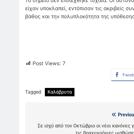
Το σημείο δεν επιλέχθηκε τυχαία. Οι αστυν
είχαν υποκλαπεί, εντόπισαν τις ακριβείς συ
βάθος και την πολυπλοκότητα της υπόθεσης
Post Views:
7
Face
Tagged:
Καλάβρυτα
Previou
Πλοήγηση
5
άρθρων
Σε ισχύ από τον Οκτώβριο οι νέοι κανόνες γ
Ο Παναγιώτης Στάθης στο
τις βραχυχρόνιες μισθώσε