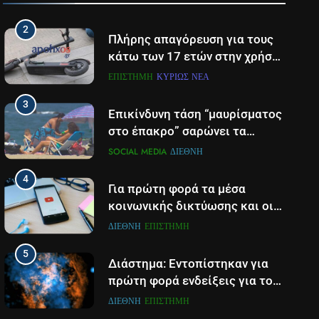
ΕΠΙΣΤΉΜΗ
ΠΆΤΡΑ-ΔΥΤΙΚΉ ΕΛΛΆΔΑ
επιχειρούσε σε φωτιά στην
2
Αιτωλοακαρνανία
Πλήρης απαγόρευση για τους
κάτω των 17 ετών στην χρήση
πατινιού- Οι νέες ρυθμίσεις
ΕΠΙΣΤΉΜΗ
ΚΥΡΊΩΣ ΝΈΑ
που έρχονται
3
Επικίνδυνη τάση “μαυρίσματος
στο έπακρο” σαρώνει τα
σόσιαλ
SOCIAL MEDIA
ΔΙΕΘΝΉ
4
Για πρώτη φορά τα μέσα
κοινωνικής δικτύωσης και οι
πλατφόρμες βίντεο
ΔΙΕΘΝΉ
ΕΠΙΣΤΉΜΗ
χρησιμοποιούνται
5
περισσότερο για ενημέρωση,
Διάστημα: Εντοπίστηκαν για
σε παγκόσμιο επίπεδο
πρώτη φορά ενδείξεις για τον
άνεμο που εκπέμπει η μαύρη
ΔΙΕΘΝΉ
ΕΠΙΣΤΉΜΗ
τρύπα στο κέντρο του Γαλαξία