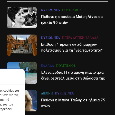
ΚΥΡΊΩΣ ΝΈΑ
ΠΟΛΙΤΙΣΜΌΣ
Πέθανε η σπουδαία Μαίρη Λίντα σε
ηλικία 90 ετών
ΚΥΡΊΩΣ ΝΈΑ
ΠΆΤΡΑ-ΔΥΤΙΚΉ ΕΛΛΆΔΑ
Επίθεση 4 πρώην αντιδημάρχων
πολιτισμού για τη “νέα ταυτότητα”
του Διεθνούες Φεστιβάλ Πάτρας
ΕΛΛΆΔΑ
ΠΟΛΙΤΙΣΜΌΣ
Έλενα Ξυδιά: Η ιπτάμενη πιανίστρια
δίνει ρεσιτάλ μέσα στη θάλασσα της
Ζακύνθου – βίντεο
ς cookies για
ΔΙΕΘΝΉ
ΚΥΡΊΩΣ ΝΈΑ
θεση για τις
Πέθανε η Μπόνι Τάιλερ σε ηλικία 75
ωπικού
αυτόν τον
ετών
πηρεάσει