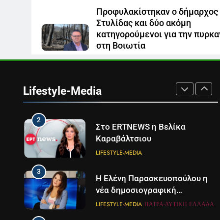
Προφυλακίστηκαν ο δήμαρχος
8
Στυλίδας και δύο ακόμη
Καθημερινή και The New York
κατηγορούμενοι για την πυρκα
Times μαζί σε μια νέα
στη Βοιωτία
συνδρομητική πρόταση
LIFESTYLE-MEDIA
7 Αυγούστου 2026
1
Ο Τάσος Αρνιακός στο Action
24
Lifestyle-Media
LIFESTYLE-MEDIA
2
Στο ERTNEWS η Βελίκα
Καραβάλτσιου
LIFESTYLE-MEDIA
3
Η Ελένη Παρασκευοπούλου η
νέα δημοσιογραφική
προσθήκη του ΣΚΑΪ στην
LIFESTYLE-MEDIA
ΠΆΤΡΑ-ΔΥΤΙΚΉ ΕΛΛΆΔΑ
Πάτρα