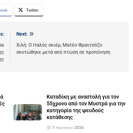
book
Twitter
s:
Next:
αι
Χιλή: Ο Ιταλός σκιέρ, Ματέο Φραντσόζο
ης
σκοτώθηκε μετά από πτώση σε προπόνηση
ης
ιά
Καταδίκη με αναστολή για τον
ές
55χρονο από τον Μυστρά για την
κατηγορία της ψευδούς
κατάθεσης
7 Αυγούστου 2026