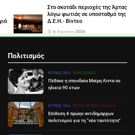
Στο σκοτάδι περιοχές της Άρτας
λόγω φωτιάς σε υποσταθμό της
γιά
Δ.Ε.Η.- Βίντεο
6 Αυγούστου 2026
Πολιτισμός
ΚΥΡΊΩΣ ΝΈΑ
ΠΟΛΙΤΙΣΜΌΣ
Πέθανε η σπουδαία Μαίρη Λίντα σε
ηλικία 90 ετών
ΚΥΡΊΩΣ ΝΈΑ
ΠΆΤΡΑ-ΔΥΤΙΚΉ ΕΛΛΆΔΑ
Επίθεση 4 πρώην αντιδημάρχων
πολιτισμού για τη “νέα ταυτότητα”
του Διεθνούες Φεστιβάλ Πάτρας