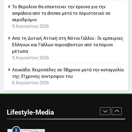
Το Βερολίνο θα επεκτείνει την έρευνα για την
ασφάλεια από τα drones μετά το περιστατικό σε
7
αεροδρόμιο
Τέλος από τον ΑΝΤ1 ο
9 Αυγούστου 2026
Παναγιώτης Στάθης
LIFESTYLE-MEDIA
Από τη Δυτική Αττική στη Νότια Γαλλία : Οι εμπειρίες
Ελλήνων και Γάλλων πυροσβεστών από τα πύρινα
μέτωπα
8
9 Αυγούστου 2026
Καθημερινή και The New York
Times μαζί σε μια νέα
Λευκάδα: Χειροπέδες σε 58χρονο μετά την καταγγελία
συνδρομητική πρόταση
LIFESTYLE-MEDIA
της 31χρονης συντρόφου του
8 Αυγούστου 2026
1
Ο Τάσος Αρνιακός στο Action
24
Lifestyle-Media
LIFESTYLE-MEDIA
2