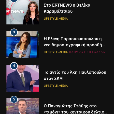
Στο ERTNEWS η Βελίκα
Καραβάλτσιου
LIFESTYLE-MEDIA
3
Η Ελένη Παρασκευοπούλου η
νέα δημοσιογραφική προσθήκη
του ΣΚΑΪ στην Πάτρα
LIFESTYLE-MEDIA
ΠΆΤΡΑ-ΔΥΤΙΚΉ ΕΛΛΆΔΑ
4
Το αντίο του Άκη Παυλόπουλου
στον ΣΚΑΙ
LIFESTYLE-MEDIA
5
5
Ο Παναγιώτης Στάθης στο
Διάστημα: Εντοπίστηκαν για
«τιμόνι» του κεντρικού δελτίου
πρώτη φορά ενδείξεις για τον