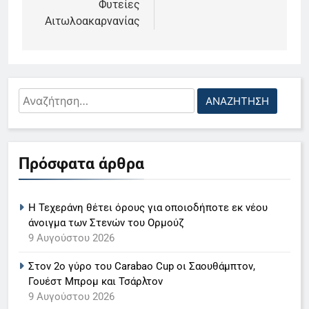
Φυτείες
Αιτωλοακαρνανίας
Αναζήτηση
για:
5
Πρόσφατα άρθρα
Ο Παναγιώτης Στάθης στο
«τιμόνι» του κεντρικού δελτίου
Η Τεχεράνη θέτει όρους για οποιοδήποτε εκ νέου
ειδήσεων της ΕΡΤ
LIFESTYLE-MEDIA
άνοιγμα των Στενών του Ορμούζ
9 Αυγούστου 2026
6
Στον 2ο γύρο του Carabao Cup οι Σαουθάμπτον,
Στον ΑΝΤ1 η Σία Κοσιώνη- Η
Γουέστ Μπρομ και Τσάρλτον
ανακοίνωση του σταθμού
9 Αυγούστου 2026
LIFESTYLE-MEDIA