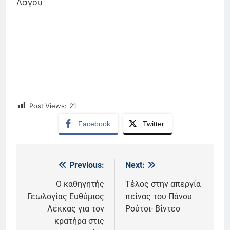
Λαγού
Post Views:
21
Facebook
Twitter
Previous:
Next:
Πλοήγηση
άρθρων
Ο καθηγητής
Τέλος στην απεργία
Γεωλογίας Ευθύμιος
πείνας του Πάνου
Λέκκας για τον
Ρούτσι- Βίντεο
κρατήρα στις