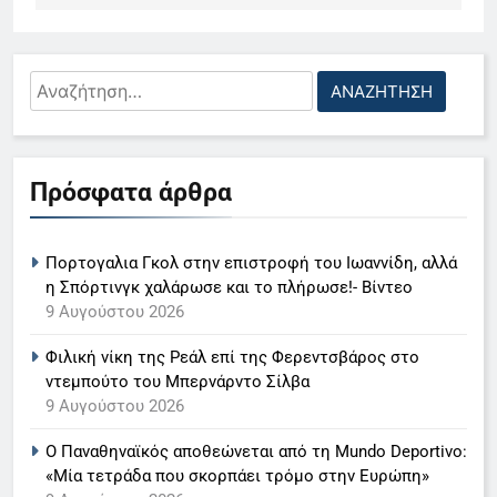
Αναζήτηση
για:
5
Ο Παναγιώτης Στάθης στο
Πρόσφατα άρθρα
«τιμόνι» του κεντρικού δελτίου
ειδήσεων της ΕΡΤ
LIFESTYLE-MEDIA
Πορτογαλια Γκολ στην επιστροφή του Ιωαννίδη, αλλά
6
η Σπόρτινγκ χαλάρωσε και το πλήρωσε!- Βίντεο
Στον ΑΝΤ1 η Σία Κοσιώνη- Η
9 Αυγούστου 2026
ανακοίνωση του σταθμού
Φιλική νίκη της Ρεάλ επί της Φερεντσβάρος στο
LIFESTYLE-MEDIA
ντεμπούτο του Μπερνάρντο Σίλβα
9 Αυγούστου 2026
7
Ο Παναθηναϊκός αποθεώνεται από τη Mundo Deportivo:
Τέλος από τον ΑΝΤ1 ο
«Μία τετράδα που σκορπάει τρόμο στην Ευρώπη»
Παναγιώτης Στάθης