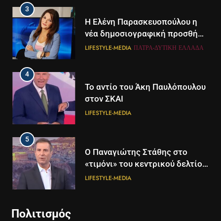
3
Η Ελένη Παρασκευοπούλου η
νέα δημοσιογραφική προσθήκη
του ΣΚΑΪ στην Πάτρα
LIFESTYLE-MEDIA
ΠΆΤΡΑ-ΔΥΤΙΚΉ ΕΛΛΆΔΑ
4
Το αντίο του Άκη Παυλόπουλου
στον ΣΚΑΙ
LIFESTYLE-MEDIA
5
5
Ο Παναγιώτης Στάθης στο
Διάστημα: Εντοπίστηκαν για
«τιμόνι» του κεντρικού δελτίου
πρώτη φορά ενδείξεις για τον
ειδήσεων της ΕΡΤ
άνεμο που εκπέμπει η μαύρη
LIFESTYLE-MEDIA
ΔΙΕΘΝΉ
ΕΠΙΣΤΉΜΗ
τρύπα στο κέντρο του Γαλαξία
μας
6
6
Πολιτισμός
Στον ΑΝΤ1 η Σία Κοσιώνη- Η
Τα βουνά της Ελλάδας