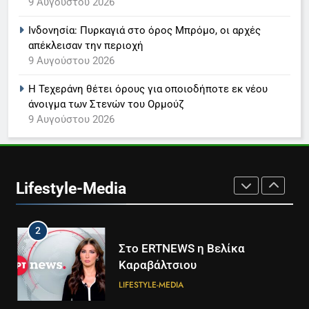
9 Αυγούστου 2026
LIFESTYLE-MEDIA
Ινδονησία: Πυρκαγιά στο όρος Μπρόμο, οι αρχές
απέκλεισαν την περιοχή
8
9 Αυγούστου 2026
Καθημερινή και The New York
Times μαζί σε μια νέα
Η Τεχεράνη θέτει όρους για οποιοδήποτε εκ νέου
συνδρομητική πρόταση
LIFESTYLE-MEDIA
άνοιγμα των Στενών του Ορμούζ
9 Αυγούστου 2026
1
Ο Τάσος Αρνιακός στο Action
24
Lifestyle-Media
LIFESTYLE-MEDIA
2
Στο ERTNEWS η Βελίκα
Καραβάλτσιου
LIFESTYLE-MEDIA