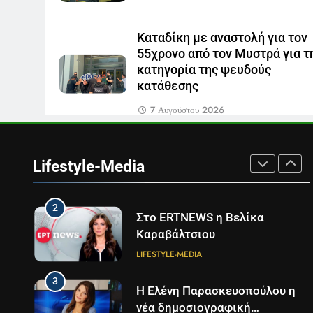
Παναγιώτης Στάθης
LIFESTYLE-MEDIA
Καταδίκη με αναστολή για τον
55χρονο από τον Μυστρά για τ
8
κατηγορία της ψευδούς
Καθημερινή και The New York
κατάθεσης
Times μαζί σε μια νέα
συνδρομητική πρόταση
LIFESTYLE-MEDIA
7 Αυγούστου 2026
1
Ο Τάσος Αρνιακός στο Action
24
Lifestyle-Media
LIFESTYLE-MEDIA
2
Στο ERTNEWS η Βελίκα
Καραβάλτσιου
LIFESTYLE-MEDIA
3
Η Ελένη Παρασκευοπούλου η
νέα δημοσιογραφική