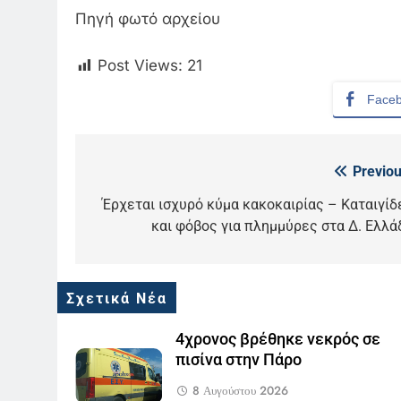
Πηγή φωτό αρχείου
Post Views:
21
Face
Previou
Πλοήγηση
5
άρθρων
Έρχεται ισχυρό κύμα κακοκαιρίας – Καταιγίδ
Ο Παναγιώτης Στάθης στο
και φόβος για πλημμύρες στα Δ. Ελλά
«τιμόνι» του κεντρικού
δελτίου ειδήσεων της ΕΡΤ
LIFESTYLE-MEDIA
6
Σχετικά Νέα
Στον ΑΝΤ1 η Σία Κοσιώνη- Η
ανακοίνωση του σταθμού
4χρονος βρέθηκε νεκρός σε
LIFESTYLE-MEDIA
πισίνα στην Πάρο
7
8 Αυγούστου 2026
Τέλος από τον ΑΝΤ1 ο