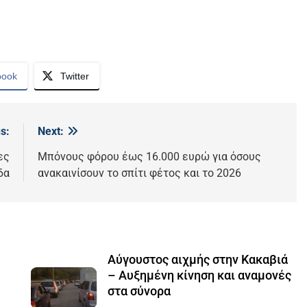
book
Twitter
s:
Next:
ες
Μπόνους φόρου έως 16.000 ευρώ για όσους
δα
ανακαινίσουν το σπίτι φέτος και το 2026
Αύγουστος αιχμής στην Κακαβιά
– Αυξημένη κίνηση και αναμονές
στα σύνορα