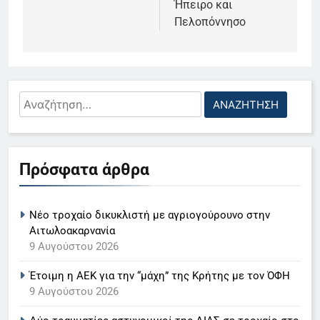
Ήπειρο και
Πελοπόννησο
Αναζήτηση
για:
5
Ο Παναγιώτης Στάθης στο
Πρόσφατα άρθρα
«τιμόνι» του κεντρικού δελτίου
ειδήσεων της ΕΡΤ
LIFESTYLE-MEDIA
Νέο τροχαίο δικυκλιστή με αγριογούρουνο στην
6
Αιτωλοακαρνανία
Στον ΑΝΤ1 η Σία Κοσιώνη- Η
9 Αυγούστου 2026
ανακοίνωση του σταθμού
Έτοιμη η ΑΕΚ για την “μάχη” της Κρήτης με τον ΌΦΗ
LIFESTYLE-MEDIA
9 Αυγούστου 2026