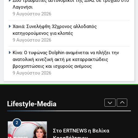
Δύο τραυματίες αστυνομικοί της ΔΙΑΣ σε τροχαίο στο
7
Λαγονήσι
Τέλος από τον ΑΝΤ1 ο
9 Αυγούστου 2026
Παναγιώτης Στάθης
LIFESTYLE-MEDIA
Χανιά: Συνελήφθη 32χρονος αλλοδαπός
κατηγορούμενος για κλοπές
9 Αυγούστου 2026
8
Καθημερινή και The New York
Κίνα: Ο τυφώνας Dolphin αναμένεται να πλήξει την
Times μαζί σε μια νέα
ανατολική κινεζική ακτή με καταρρακτώδεις
συνδρομητική πρόταση
LIFESTYLE-MEDIA
βροχοπτώσεις και ισχυρούς ανέμους
9 Αυγούστου 2026
1
Ο Τάσος Αρνιακός στο Action
24
Lifestyle-Media
LIFESTYLE-MEDIA
2
Στο ERTNEWS η Βελίκα