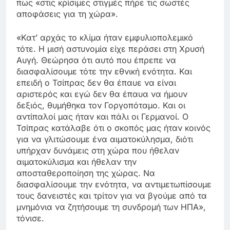
πως «στις κρίσιμες στιγμές πήρε τις σωστές
αποφάσεις για τη χώρα».
«Κατ’ αρχάς το κλίμα ήταν εμφυλιοπολεμικό
τότε. Η μισή αστυνομία είχε περάσει στη Χρυσή
Αυγή. Θεώρησα ότι αυτό που έπρεπε να
διασφαλίσουμε τότε την εθνική ενότητα. Και
επειδή ο Τσίπρας δεν θα έπαυε να είναι
αριστερός και εγώ δεν θα έπαυα να ήμουν
δεξιός, θυμήθηκα τον Γοργοπόταμο. Και οι
αντίπαλοί μας ήταν και πάλι οι Γερμανοί. Ο
Τσίπρας κατάλαβε ότι ο σκοπός μας ήταν κοινός
για να γλιτώσουμε ένα αιματοκύλησμα, διότι
υπήρχαν δυνάμεις στη χώρα που ήθελαν
αιματοκύλισμα και ήθελαν την
αποσταθεροποίηση της χώρας. Να
διασφαλίσουμε την ενότητα, να αντιμετωπίσουμε
τους δανειστές και τρίτον για να βγούμε από τα
μνημόνια να ζητήσουμε τη συνδρομή των ΗΠΑ»,
τόνισε.