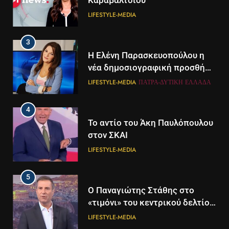
Καραβάλτσιου
LIFESTYLE-MEDIA
3
Η Ελένη Παρασκευοπούλου η
νέα δημοσιογραφική προσθήκη
του ΣΚΑΪ στην Πάτρα
LIFESTYLE-MEDIA
ΠΆΤΡΑ-ΔΥΤΙΚΉ ΕΛΛΆΔΑ
4
Το αντίο του Άκη Παυλόπουλου
στον ΣΚΑΙ
LIFESTYLE-MEDIA
5
5
Ο Παναγιώτης Στάθης στο
Διάστημα: Εντοπίστηκαν για
«τιμόνι» του κεντρικού δελτίου
πρώτη φορά ενδείξεις για τον
ειδήσεων της ΕΡΤ
άνεμο που εκπέμπει η μαύρη
LIFESTYLE-MEDIA
ΔΙΕΘΝΉ
ΕΠΙΣΤΉΜΗ
τρύπα στο κέντρο του Γαλαξία