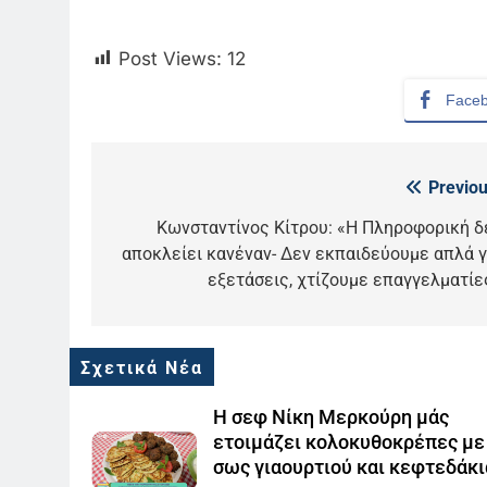
Post Views:
12
Face
Previou
Πλοήγηση
άρθρων
Κωνσταντίνος Κίτρου: «Η Πληροφορική δ
5
αποκλείει κανέναν- Δεν εκπαιδεύουμε απλά γ
Ο Παναγιώτης Στάθης στο
εξετάσεις, χτίζουμε επαγγελματίε
«τιμόνι» του κεντρικού
δελτίου ειδήσεων της ΕΡΤ
LIFESTYLE-MEDIA
6
Σχετικά Νέα
Στον ΑΝΤ1 η Σία Κοσιώνη- Η
ανακοίνωση του σταθμού
Η σεφ Νίκη Μερκούρη μάς
LIFESTYLE-MEDIA
ετοιμάζει κολοκυθοκρέπες με
σως γιαουρτιού και κεφτεδάκι
7