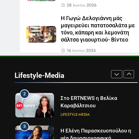
Τέλος από τον ΑΝΤ1 ο
28 Ιουνίου 2026
Παναγιώτης Στάθης
LIFESTYLE-MEDIA
Η Γωγώ Δελογιάννη μάς
μαγειρεύει πατατοσαλάτα με
8
τόνο, κάπαρη και λεμονάτη
Καθημερινή και The New York
σάλτσα γιαουρτιού- Βίντεο
Times μαζί σε μια νέα
συνδρομητική πρόταση
LIFESTYLE-MEDIA
16 Ιουνίου 2026
1
Ο Τάσος Αρνιακός στο Action
24
Lifestyle-Media
LIFESTYLE-MEDIA
2
Στο ERTNEWS η Βελίκα
Καραβάλτσιου
LIFESTYLE-MEDIA
3
Η Ελένη Παρασκευοπούλου η
νέα δημοσιογραφική