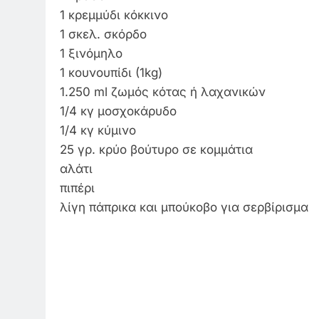
1 κρεμμύδι κόκκινο
1 σκελ. σκόρδο
1 ξινόμηλο
1 κουνουπίδι (1kg)
1.250 ml ζωμός κότας ή λαχανικών
1/4 κγ μοσχοκάρυδο
1/4 κγ κύμινο
25 γρ. κρύο βούτυρο σε κομμάτια
αλάτι
πιπέρι
λίγη πάπρικα και μπούκοβο για σερβίρισμα