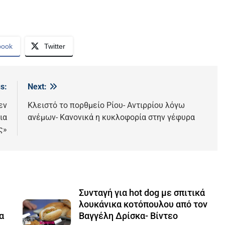
book
Twitter
s:
Next:
εν
Κλειστό το πορθμείο Ρίου- Αντιρρίου λόγω
ια
ανέμων- Κανονικά η κυκλοφορία στην γέφυρα
ς»
Συνταγή για hot dog με σπιτικά
λουκάνικα κοτόπουλου από τον
α
Βαγγέλη Δρίσκα- Βίντεο