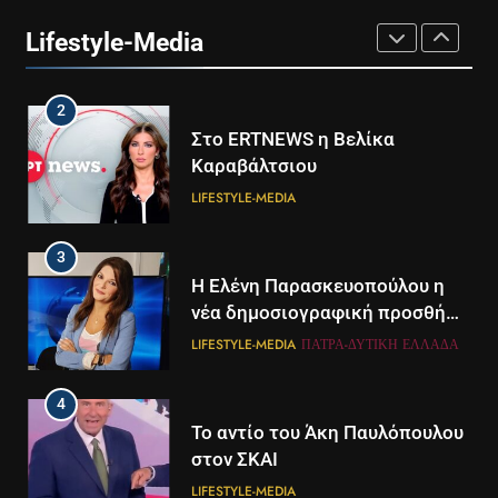
24
Lifestyle-Media
LIFESTYLE-MEDIA
2
Στο ERTNEWS η Βελίκα
Καραβάλτσιου
LIFESTYLE-MEDIA
3
Η Ελένη Παρασκευοπούλου η
νέα δημοσιογραφική προσθήκη
του ΣΚΑΪ στην Πάτρα
LIFESTYLE-MEDIA
ΠΆΤΡΑ-ΔΥΤΙΚΉ ΕΛΛΆΔΑ
4
Το αντίο του Άκη Παυλόπουλου
στον ΣΚΑΙ
LIFESTYLE-MEDIA