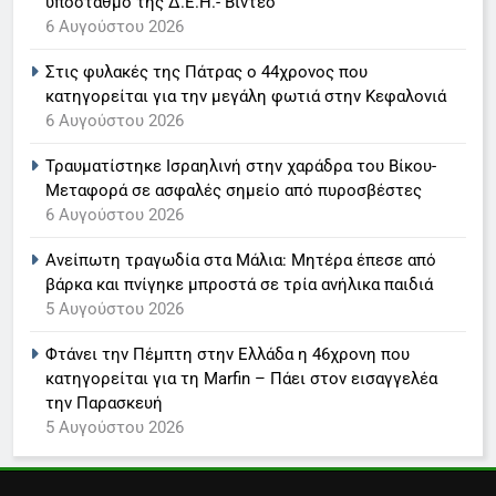
υποσταθμό της Δ.Ε.Η.- Βίντεο
6
6 Αυγούστου 2026
Στον ΑΝΤ1 η Σία Κοσιώνη- Η
Στις φυλακές της Πάτρας ο 44χρονος που
ανακοίνωση του σταθμού
κατηγορείται για την μεγάλη φωτιά στην Κεφαλονιά
LIFESTYLE-MEDIA
6 Αυγούστου 2026
Τραυματίστηκε Ισραηλινή στην χαράδρα του Βίκου-
7
Μεταφορά σε ασφαλές σημείο από πυροσβέστες
Τέλος από τον ΑΝΤ1 ο
6 Αυγούστου 2026
Παναγιώτης Στάθης
LIFESTYLE-MEDIA
Ανείπωτη τραγωδία στα Μάλια: Μητέρα έπεσε από
βάρκα και πνίγηκε μπροστά σε τρία ανήλικα παιδιά
5 Αυγούστου 2026
8
Καθημερινή και The New York
Φτάνει την Πέμπτη στην Ελλάδα η 46χρονη που
Times μαζί σε μια νέα
κατηγορείται για τη Marfin – Πάει στον εισαγγελέα
συνδρομητική πρόταση
LIFESTYLE-MEDIA
την Παρασκευή
5 Αυγούστου 2026
1
Ο Τάσος Αρνιακός στο Action