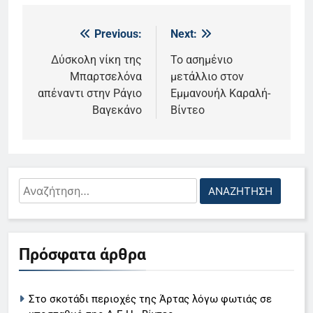
Previous:
Next:
Πλοήγηση
άρθρων
Δύσκολη νίκη της
Το ασημένιο
Μπαρτσελόνα
μετάλλιο στον
απέναντι στην Ράγιο
Εμμανουήλ Καραλή-
Βαγεκάνο
Βίντεο
Αναζήτηση
για:
5
Πρόσφατα άρθρα
Ο Παναγιώτης Στάθης στο
«τιμόνι» του κεντρικού δελτίου
ειδήσεων της ΕΡΤ
LIFESTYLE-MEDIA
Στο σκοτάδι περιοχές της Άρτας λόγω φωτιάς σε