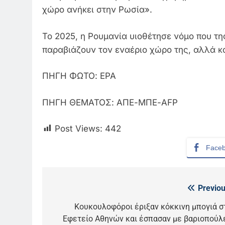
χώρο ανήκει στην Ρωσία».
Το 2025, η Ρουμανία υιοθέτησε νόμο που της
παραβιάζουν τον εναέριο χώρο της, αλλά κα
ΠΗΓΗ ΦΩΤΟ: EPA
ΠΗΓΗ ΘΕΜΑΤΟΣ: ΑΠΕ-ΜΠΕ-AFP
Post Views:
442
Face
Previou
Πλοήγηση
άρθρων
Κουκουλοφόροι έριξαν κόκκινη μπογιά σ
5
Εφετείο Αθηνών και έσπασαν με βαριοπούλ
Ο Παναγιώτης Στάθης στο