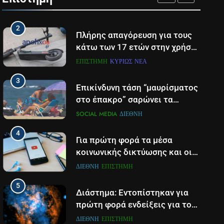
από ρεύμα την ώρα που
ΕΠΙΣΤΉΜΗ
ΠΆΤΡΑ-ΔΥΤΙΚΉ ΕΛΛΆΔΑ
επιχειρούσε σε φωτιά στην
2
Αιτωλοακαρνανία
Πλήρης απαγόρευση για τους
κάτω των 17 ετών στην χρήση
πατινιού- Οι νέες ρυθμίσεις
ΕΠΙΣΤΉΜΗ
ΚΥΡΊΩΣ ΝΈΑ
που έρχονται
3
Επικίνδυνη τάση “μαυρίσματος
στο έπακρο” σαρώνει τα
σόσιαλ
SOCIAL MEDIA
ΔΙΕΘΝΉ
4
Για πρώτη φορά τα μέσα
κοινωνικής δικτύωσης και οι
πλατφόρμες βίντεο
ΔΙΕΘΝΉ
ΕΠΙΣΤΉΜΗ
χρησιμοποιούνται
5
περισσότερο για ενημέρωση,
Διάστημα: Εντοπίστηκαν για
σε παγκόσμιο επίπεδο
πρώτη φορά ενδείξεις για τον
άνεμο που εκπέμπει η μαύρη
ΔΙΕΘΝΉ
ΕΠΙΣΤΉΜΗ