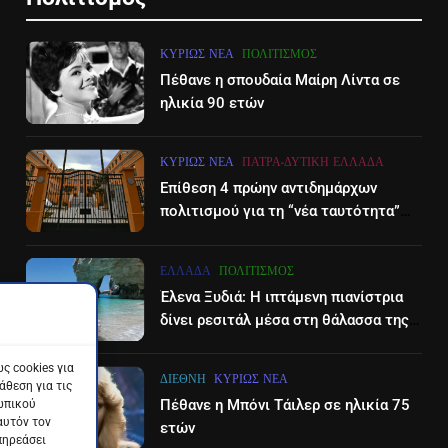
ΚΥΡΊΩΣ ΝΈΑ
ΠΟΛΙΤΙΣΜΌΣ
Πέθανε η σπουδαία Μαίρη Λίντα σε
ηλικία 90 ετών
ΚΥΡΊΩΣ ΝΈΑ
ΠΆΤΡΑ-ΔΥΤΙΚΉ ΕΛΛΆΔΑ
Επίθεση 4 πρώην αντιδημάρχων
πολιτισμού για τη “νέα ταυτότητα”
του Διεθνούες Φεστιβάλ Πάτρας
ΕΛΛΆΔΑ
ΠΟΛΙΤΙΣΜΌΣ
Έλενα Ξυδιά: Η ιπτάμενη πιανίστρια
δίνει ρεσιτάλ μέσα στη θάλασσα της
Ζακύνθου – βίντεο
ς cookies για
ΔΙΕΘΝΉ
ΚΥΡΊΩΣ ΝΈΑ
θεση για τις
Πέθανε η Μπόνι Τάιλερ σε ηλικία 75
ωπικού
αυτόν τον
ετών
πηρεάσει