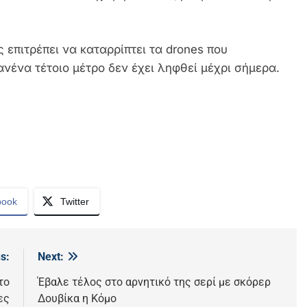
 επιτρέπει να καταρρίπτει τα drones που
νένα τέτοιο μέτρο δεν έχει ληφθεί μέχρι σήμερα.
book
Twitter
s:
Next:
το
Έβαλε τέλος στο αρνητικό της σερί με σκόρερ
ες
Δουβίκα η Κόμο