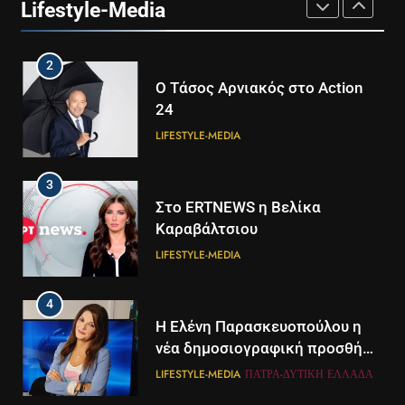
Lifestyle-Media
Καλογερόπουλου- Βίντεο
LIFESTYLE-MEDIA
ΕΛΛΆΔΑ
2
Ο Τάσος Αρνιακός στο Action
24
LIFESTYLE-MEDIA
3
Στο ERTNEWS η Βελίκα
Καραβάλτσιου
LIFESTYLE-MEDIA
4
Η Ελένη Παρασκευοπούλου η
νέα δημοσιογραφική προσθήκη
του ΣΚΑΪ στην Πάτρα
LIFESTYLE-MEDIA
ΠΆΤΡΑ-ΔΥΤΙΚΉ ΕΛΛΆΔΑ