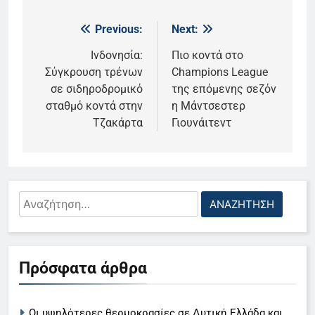
Previous:
Next:
Πλοήγηση
άρθρων
Ινδονησία:
Πιο κοντά στο
Σύγκρουση τρένων
Champions League
σε σιδηροδρομικό
της επόμενης σεζόν
σταθμό κοντά στην
η Μάντσεστερ
Τζακάρτα
Γιουνάιτεντ
Αναζήτηση
5
για:
Το αντίο του Άκη Παυλόπουλου
στον ΣΚΑΙ
Πρόσφατα άρθρα
LIFESTYLE-MEDIA
6
Οι υψηλότερες θερμοκρασίες σε Δυτική Ελλάδα και