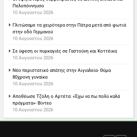
Ο Παναγιώτης Στάθης στο
Πελοπόννηυσο
10 Αυγούστου 2026
«τιμόνι» του κεντρικού δελτίου
ειδήσεων της ΕΡΤ
LIFESTYLE-MEDIA
Γλιτώσαμε τα χειρότερα στην Πάτρα μετά από φωτιά
στην οδό Γερμανού
7
10 Αυγούστου 2026
Στον ΑΝΤ1 η Σία Κοσιώνη- Η
Σε ύφεση οι πυρκαγιές σε Γαστούνη και Κοττέικα
ανακοίνωση του σταθμού
10 Αυγούστου 2026
LIFESTYLE-MEDIA
Νέο περιστατικό απάτης στην Αιγιαλεία- Θύμα
80χρονη γυναίκα
8
10 Αυγούστου 2026
Τέλος από τον ΑΝΤ1 ο
Παναγιώτης Στάθης
Αποθέωσε Τζόλη ο Αρτέτα: «Έχω να πω πολύ καλά
LIFESTYLE-MEDIA
πράγματα»- Βίντεο
10 Αυγούστου 2026
1
Θλίψη για τον θάνατο του
σπουδαίου ηθοποιού Νίκου