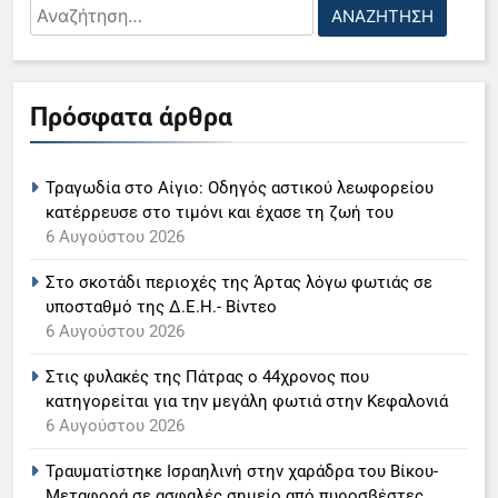
Αναζήτηση
για:
5
Ο Παναγιώτης Στάθης στο
Πρόσφατα άρθρα
«τιμόνι» του κεντρικού δελτίου
ειδήσεων της ΕΡΤ
LIFESTYLE-MEDIA
Τραγωδία στο Αίγιο: Οδηγός αστικού λεωφορείου
6
κατέρρευσε στο τιμόνι και έχασε τη ζωή του
Στον ΑΝΤ1 η Σία Κοσιώνη- Η
6 Αυγούστου 2026
ανακοίνωση του σταθμού
Στο σκοτάδι περιοχές της Άρτας λόγω φωτιάς σε
LIFESTYLE-MEDIA
υποσταθμό της Δ.Ε.Η.- Βίντεο
6 Αυγούστου 2026
7
Στις φυλακές της Πάτρας ο 44χρονος που
Τέλος από τον ΑΝΤ1 ο
κατηγορείται για την μεγάλη φωτιά στην Κεφαλονιά
Παναγιώτης Στάθης
6 Αυγούστου 2026
LIFESTYLE-MEDIA
Τραυματίστηκε Ισραηλινή στην χαράδρα του Βίκου-
Μεταφορά σε ασφαλές σημείο από πυροσβέστες