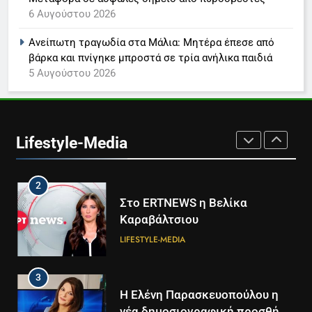
8
6 Αυγούστου 2026
Καθημερινή και The New York
Times μαζί σε μια νέα
Ανείπωτη τραγωδία στα Μάλια: Μητέρα έπεσε από
συνδρομητική πρόταση
LIFESTYLE-MEDIA
βάρκα και πνίγηκε μπροστά σε τρία ανήλικα παιδιά
5 Αυγούστου 2026
1
Ο Τάσος Αρνιακός στο Action
24
Lifestyle-Media
LIFESTYLE-MEDIA
2
Στο ERTNEWS η Βελίκα
Καραβάλτσιου
LIFESTYLE-MEDIA
3
Η Ελένη Παρασκευοπούλου η
νέα δημοσιογραφική προσθήκη