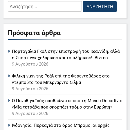
ειδήσεων της ΕΡΤ
– Αυξημένη κίνηση και αναμονές
LIFESTYLE-MEDIA
Αναζήτηση
στα σύνορα
για:
8 Αυγούστου 2026
6
Στον ΑΝΤ1 η Σία Κοσιώνη- Η
Καταδίκη με αναστολή για τον
Πρόσφατα άρθρα
ανακοίνωση του σταθμού
55χρονο από τον Μυστρά για την
LIFESTYLE-MEDIA
κατηγορία της ψευδούς
κατάθεσης
Πορτογαλια Γκολ στην επιστροφή του Ιωαννίδη, αλλά
7
η Σπόρτινγκ χαλάρωσε και το πλήρωσε!- Βίντεο
7 Αυγούστου 2026
Τέλος από τον ΑΝΤ1 ο
9 Αυγούστου 2026
Παναγιώτης Στάθης
Φιλική νίκη της Ρεάλ επί της Φερεντσβάρος στο
LIFESTYLE-MEDIA
ντεμπούτο του Μπερνάρντο Σίλβα
9 Αυγούστου 2026
8
Ο Παναθηναϊκός αποθεώνεται από τη Mundo Deportivo:
Καθημερινή και The New York
«Μία τετράδα που σκορπάει τρόμο στην Ευρώπη»
Times μαζί σε μια νέα
9 Αυγούστου 2026
συνδρομητική πρόταση
LIFESTYLE-MEDIA
Ινδονησία: Πυρκαγιά στο όρος Μπρόμο, οι αρχές