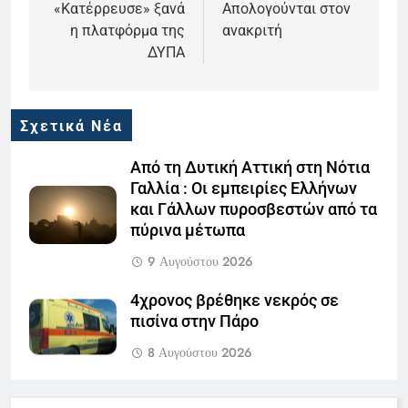
«Κατέρρευσε» ξανά
Απολογούνται στον
η πλατφόρμα της
ανακριτή
ΔΥΠΑ
Σχετικά Νέα
Από τη Δυτική Αττική στη Νότια
Γαλλία : Οι εμπειρίες Ελλήνων
και Γάλλων πυροσβεστών από τα
πύρινα μέτωπα
9 Αυγούστου 2026
4χρονος βρέθηκε νεκρός σε
πισίνα στην Πάρο
5
8 Αυγούστου 2026
Ο Παναγιώτης Στάθης στο
«τιμόνι» του κεντρικού δελτίου
Αύγουστος αιχμής στην Κακαβιά