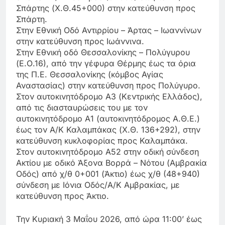
Σπάρτης (Χ.Θ.45+000) στην κατεύθυνση προς
Σπάρτη.
Στην Εθνική Οδό Αντιρρίου – Άρτας – Ιωαννίνων
στην κατεύθυνση προς Ιωάννινα.
Στην Εθνική οδό Θεσσαλονίκης – Πολύγυρου
(Ε.Ο.16), από την γέφυρα Θέρμης έως τα όρια
της Π.Ε. Θεσσαλονίκης (κόμβος Αγίας
Αναστασίας) στην κατεύθυνση προς Πολύγυρο.
Στον αυτοκινητόδρομο Α3 (Κεντρικής Ελλάδος),
από τις διασταυρώσεις του με τον
αυτοκινητόδρομο Α1 (αυτοκινητόδρομος Α.Θ.Ε.)
έως τον Α/Κ Καλαμπάκας (Χ.Θ. 136+292), στην
κατεύθυνση κυκλοφορίας προς Καλαμπάκα.
Στον αυτοκινητόδρομο Α52 στην οδική σύνδεση
Ακτίου με οδικό Άξονα Βορρά – Νότου (Αμβρακία
Οδός) από χ/θ 0+001 (Άκτιο) έως χ/θ (48+940)
σύνδεση με Ιόνια Οδός/Α/Κ Αμβρακίας, με
κατεύθυνση προς Άκτιο.
Την Κυριακή 3 Μαΐου 2026, από ώρα 11:00’ έως