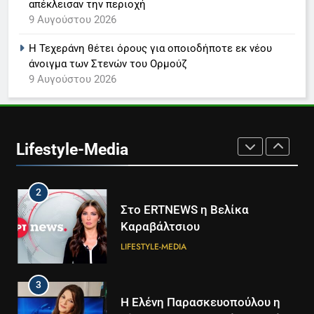
απέκλεισαν την περιοχή
1
9 Αυγούστου 2026
Ο Τάσος Αρνιακός στο Action
24
Η Τεχεράνη θέτει όρους για οποιοδήποτε εκ νέου
LIFESTYLE-MEDIA
άνοιγμα των Στενών του Ορμούζ
9 Αυγούστου 2026
2
Στο ERTNEWS η Βελίκα
Καραβάλτσιου
Lifestyle-Media
LIFESTYLE-MEDIA
3
Η Ελένη Παρασκευοπούλου η
νέα δημοσιογραφική προσθήκη
του ΣΚΑΪ στην Πάτρα
LIFESTYLE-MEDIA
ΠΆΤΡΑ-ΔΥΤΙΚΉ ΕΛΛΆΔΑ
4
Το αντίο του Άκη Παυλόπουλου