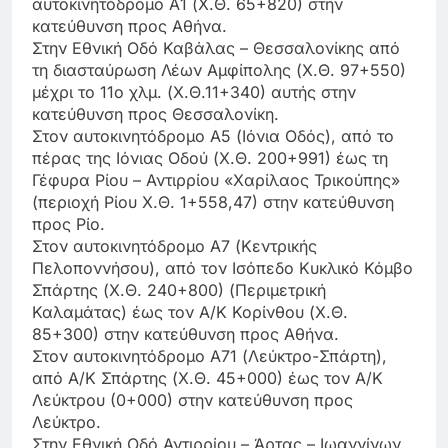
αυτοκινητόδρομο Α1 (Χ.Θ. 65+820) στην
κατεύθυνση προς Αθήνα.
Στην Εθνική Οδό Καβάλας – Θεσσαλονίκης από
τη διασταύρωση Λέων Αμφίπολης (Χ.Θ. 97+550)
μέχρι το 11ο χλμ. (Χ.Θ.11+340) αυτής στην
κατεύθυνση προς Θεσσαλονίκη.
Στον αυτοκινητόδρομο Α5 (Ιόνια Οδός), από το
πέρας της Ιόνιας Οδού (Χ.Θ. 200+991) έως τη
Γέφυρα Ρίου – Αντιρρίου «Χαρίλαος Τρικούπης»
(περιοχή Ρίου Χ.Θ. 1+558,47) στην κατεύθυνση
προς Ρίο.
Στον αυτοκινητόδρομο Α7 (Κεντρικής
Πελοποννήσου), από τον Ισόπεδο Κυκλικό Κόμβο
Σπάρτης (Χ.Θ. 240+800) (Περιμετρική
Καλαμάτας) έως τον Α/Κ Κορίνθου (Χ.Θ.
85+300) στην κατεύθυνση προς Αθήνα.
Στον αυτοκινητόδρομο Α71 (Λεύκτρο-Σπάρτη),
από Α/Κ Σπάρτης (Χ.Θ. 45+000) έως τον Α/Κ
Λεύκτρου (0+000) στην κατεύθυνση προς
Λεύκτρο.
Στην Εθνική Οδό Αντιρρίου – Άρτας – Ιωαννίνων