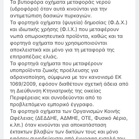
Τα βυτιοφόρα οχήματα μεταφοράς νερού
(υδροφόρα) όταν αυτά κινούνται για την
αντιμετώπιση δασικών πυρκαγιών.
Τα φορτηγά οχήματα (ψυγεία) δημοσίας (Φ.Δ.Χ.)
και ιδιωτικής χρήσης (Φ.Ι.Χ.) που μεταφέρουν
νωπά οπωροκηπευτικά προϊόντα, καθώς και τα
φορτηγά οχήματα που χρησιμοποιούνται
αποκλειστικά και μόνο για τη μεταφορά της
επιτραπέζιας ελιάς.
Τα φορτηγά οχήματα που μεταφέρουν
υποπροϊόντα ζωικής προέλευσης για
αδρανοποίηση, σύμφωνα με τον κανονισμό ΕΚ
1069/2009, εφόσον διαθέτουν σχετική άδεια από
τη Διεύθυνση Κτηνιατρικής της οικείας
Περιφέρειας και συνοδεύονται από το
προβλεπόμενο εμπορικό έγγραφο.
Τα φορτηγά οχήματα των Οργανισμών Κοινής
Ωφέλειας (ΔΕΔΔΗΕ, ΑΔΜΗΕ, ΟΤΕ, Φυσικό Αέριο,
κ.λπ.) όταν κινούνται για αποκατάσταση
έκτακτων βλαβών των δικτύων τους και μόνο
εφόσον συνοδεύονται από έγγραφη εντολή του