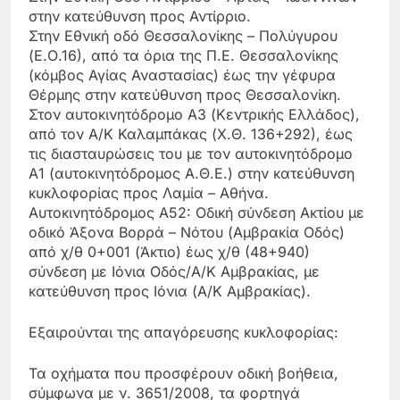
στην κατεύθυνση προς Αντίρριο.
Στην Εθνική οδό Θεσσαλονίκης – Πολύγυρου
(Ε.Ο.16), από τα όρια της Π.Ε. Θεσσαλονίκης
(κόμβος Αγίας Αναστασίας) έως την γέφυρα
Θέρμης στην κατεύθυνση προς Θεσσαλονίκη.
Στον αυτοκινητόδρομο Α3 (Κεντρικής Ελλάδος),
από τον Α/Κ Καλαμπάκας (Χ.Θ. 136+292), έως
τις διασταυρώσεις του με τον αυτοκινητόδρομο
Α1 (αυτοκινητόδρομος Α.Θ.Ε.) στην κατεύθυνση
κυκλοφορίας προς Λαμία – Αθήνα.
Αυτοκινητόδρομος Α52: Οδική σύνδεση Ακτίου με
οδικό Άξονα Βορρά – Νότου (Αμβρακία Οδός)
από χ/θ 0+001 (Άκτιο) έως χ/θ (48+940)
σύνδεση με Ιόνια Οδός/Α/Κ Αμβρακίας, με
κατεύθυνση προς Ιόνια (Α/Κ Αμβρακίας).
Εξαιρούνται της απαγόρευσης κυκλοφορίας:
Τα οχήματα που προσφέρουν οδική βοήθεια,
σύμφωνα με ν. 3651/2008, τα φορτηγά