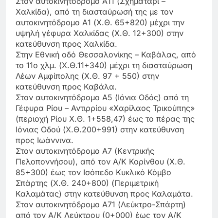
Στον αυτοκινητόδρομο Α11 (Σχηματάρι –
Χαλκίδα), από τη διασταύρωσή της με τον
αυτοκινητόδρομο Α1 (Χ.Θ. 65+820) μέχρι την
υψηλή γέφυρα Χαλκίδας (Χ.Θ. 12+300) στην
κατεύθυνση προς Χαλκίδα.
Στην Εθνική οδό Θεσσαλονίκης – Καβάλας, από
το 11ο χλμ. (Χ.Θ.11+340) μέχρι τη διασταύρωση
Λέων Αμφίπολης (Χ.Θ. 97 + 550) στην
κατεύθυνση προς Καβάλα.
Στον αυτοκινητόδρομο Α5 (Ιόνια Οδός) από τη
Γέφυρα Ρίου – Αντιρρίου «Χαρίλαος Τρικούπης»
(περιοχή Ρίου Χ.Θ. 1+558,47) έως το πέρας της
Ιόνιας Οδού (Χ.Θ.200+991) στην κατεύθυνση
προς Ιωάννινα.
Στον αυτοκινητόδρομο Α7 (Κεντρικής
Πελοποννήσου), από τον Α/Κ Κορίνθου (Χ.Θ.
85+300) έως τον Ισόπεδο Κυκλικό Κόμβο
Σπάρτης (Χ.Θ. 240+800) (Περιμετρική
Καλαμάτας) στην κατεύθυνση προς Καλαμάτα.
Στον αυτοκινητόδρομο Α71 (Λεύκτρο-Σπάρτη)
από τον Α/Κ Λεύκτρου (0+000) έως τον Α/Κ