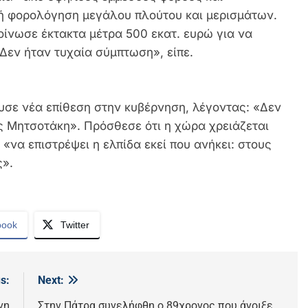
ή φορολόγηση μεγάλου πλούτου και μερισμάτων.
οίνωσε έκτακτα μέτρα 500 εκατ. ευρώ για να
Δεν ήταν τυχαία σύμπτωση», είπε.
σε νέα επίθεση στην κυβέρνηση, λέγοντας: «Δεν
ς Μητσοτάκη». Πρόσθεσε ότι η χώρα χρειάζεται
«να επιστρέψει η ελπίδα εκεί που ανήκει: στους
ς».
book
Twitter
s:
Next:
νη
Στην Πάτρα συνελήφθη ο 89χρονος που άνοιξε