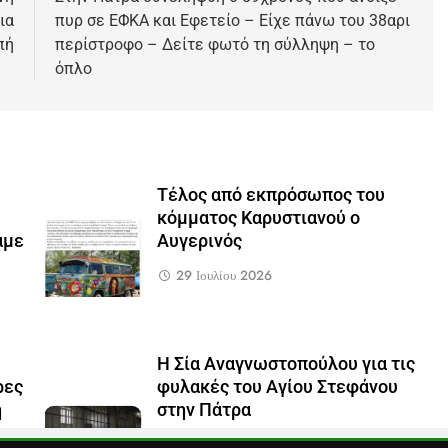
ια
πυρ σε ΕΦΚΑ και Εφετείο – Είχε πάνω του 38αρι
πή
περίστροφο – Δείτε φωτό τη σύλληψη – το
όπλο
Τέλος από εκπρόσωπος του
κόμματος Καρυστιανού ο
αμε
Αυγερινός
29 Ιουλίου 2026
Η Σία Αναγνωστοπούλου για τις
ρες
φυλακές του Αγίου Στεφάνου
η
στην Πάτρα
28 Ιουλίου 2026