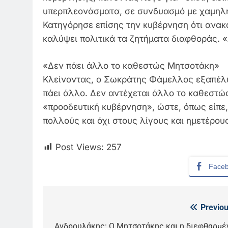
υπερπλεονάσματα, σε συνδυασμό με χαμηλ
Κατηγόρησε επίσης την κυβέρνηση ότι ανακ
καλύψει πολιτικά τα ζητήματα διαφθοράς. «
«Δεν πάει άλλο το καθεστώς Μητσοτάκη»
Κλείνοντας, ο Σωκράτης Φάμελλος εξαπέλυ
πάει άλλο. Δεν αντέχεται άλλο το καθεστώ
«προοδευτική κυβέρνηση», ώστε, όπως είπε, 
πολλούς και όχι στους λίγους και ημετέρου
Post Views:
257
Face
Previou
Πλοήγηση
Ανδρουλάκης: Ο Μητσοτάκης και η διεφθαρμέ