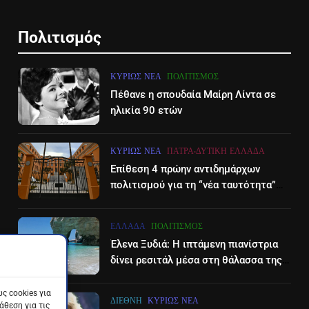
Πολιτισμός
ΚΥΡΊΩΣ ΝΈΑ
ΠΟΛΙΤΙΣΜΌΣ
Πέθανε η σπουδαία Μαίρη Λίντα σε
ηλικία 90 ετών
ΚΥΡΊΩΣ ΝΈΑ
ΠΆΤΡΑ-ΔΥΤΙΚΉ ΕΛΛΆΔΑ
Επίθεση 4 πρώην αντιδημάρχων
πολιτισμού για τη “νέα ταυτότητα”
του Διεθνούες Φεστιβάλ Πάτρας
ΕΛΛΆΔΑ
ΠΟΛΙΤΙΣΜΌΣ
Έλενα Ξυδιά: Η ιπτάμενη πιανίστρια
δίνει ρεσιτάλ μέσα στη θάλασσα της
Ζακύνθου – βίντεο
ς cookies για
ΔΙΕΘΝΉ
ΚΥΡΊΩΣ ΝΈΑ
θεση για τις