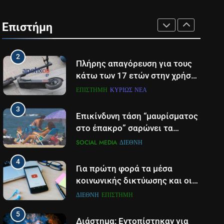
1
Σώθηκε από θαύμα ο
πυροσβέστης που χτυπήθηκε
Επιστήμη
από ρεύμα την ώρα που
ΕΠΙΣΤΉΜΗ
ΠΆΤΡΑ-ΔΥΤΙΚΉ ΕΛΛΆΔΑ
επιχειρούσε σε φωτιά στην
2
Αιτωλοακαρνανία
Πλήρης απαγόρευση για τους
κάτω των 17 ετών στην χρήση
πατινιού- Οι νέες ρυθμίσεις
ΕΠΙΣΤΉΜΗ
ΚΥΡΊΩΣ ΝΈΑ
που έρχονται
3
Επικίνδυνη τάση “μαυρίσματος
στο έπακρο” σαρώνει τα
σόσιαλ
SOCIAL MEDIA
ΔΙΕΘΝΉ
4
Για πρώτη φορά τα μέσα
κοινωνικής δικτύωσης και οι
πλατφόρμες βίντεο
ΔΙΕΘΝΉ
ΕΠΙΣΤΉΜΗ
χρησιμοποιούνται
5
περισσότερο για ενημέρωση,
Διάστημα: Εντοπίστηκαν για