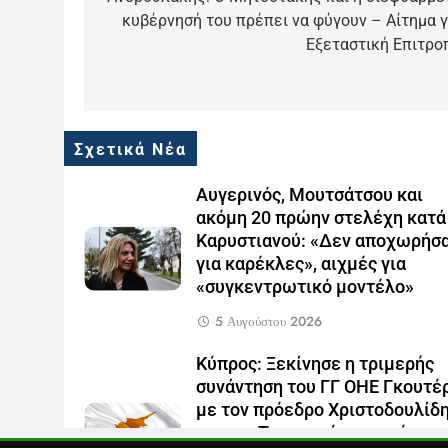
άρθρων
κυβέρνησή του πρέπει να φύγουν – Αίτημα γ
5
Εξεταστική Επιτρο
Ο Παναγιώτης Στάθης στο
«τιμόνι» του κεντρικού
δελτίου ειδήσεων της ΕΡΤ
LIFESTYLE-MEDIA
6
Σχετικά Νέα
Στον ΑΝΤ1 η Σία Κοσιώνη- Η
ανακοίνωση του σταθμού
Αυγερινός, Μουτσάτσου και
LIFESTYLE-MEDIA
ακόμη 20 πρώην στελέχη κατά
Καρυστιανού: «Δεν αποχωρήσ
7
Τέλος από τον ΑΝΤ1 ο
για καρέκλες», αιχμές για
Παναγιώτης Στάθης
«συγκεντρωτικό μοντέλο»
LIFESTYLE-MEDIA
5 Αυγούστου 2026
8
Κύπρος: Ξεκίνησε η τριμερής
Καθημερινή και The New York
συνάντηση του ΓΓ ΟΗΕ Γκουτέ
Times μαζί σε μια νέα
με τον πρόεδρο Χριστοδουλίδ
συνδρομητική πρόταση
LIFESTYLE-MEDIA
και τον Τουρκοκύπριο ηγέτη