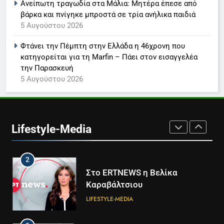
LIFESTYLE-MEDIA
Ανείπωτη τραγωδία στα Μάλια: Μητέρα έπεσε από
βάρκα και πνίγηκε μπροστά σε τρία ανήλικα παιδιά
5 Αυγούστου 2026
8
Καθημερινή και The New York
Φτάνει την Πέμπτη στην Ελλάδα η 46χρονη που
Times μαζί σε μια νέα
κατηγορείται για τη Marfin – Πάει στον εισαγγελέα
συνδρομητική πρόταση
LIFESTYLE-MEDIA
την Παρασκευή
5 Αυγούστου 2026
1
Ο Τάσος Αρνιακός στο Action
24
Lifestyle-Media
LIFESTYLE-MEDIA
2
Στο ERTNEWS η Βελίκα
Καραβάλτσιου
LIFESTYLE-MEDIA