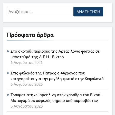
Αναζήτηση
για:
5
Πρόσφατα άρθρα
Ο Παναγιώτης Στάθης στο
«τιμόνι» του κεντρικού δελτίου
ειδήσεων της ΕΡΤ
LIFESTYLE-MEDIA
Στο σκοτάδι περιοχές της Άρτας λόγω φωτιάς σε
υποσταθμό της Δ.Ε.Η.- Βίντεο
6
6 Αυγούστου 2026
Στον ΑΝΤ1 η Σία Κοσιώνη- Η
Στις φυλακές της Πάτρας ο 44χρονος που
ανακοίνωση του σταθμού
κατηγορείται για την μεγάλη φωτιά στην Κεφαλονιά
LIFESTYLE-MEDIA
6 Αυγούστου 2026
Τραυματίστηκε Ισραηλινή στην χαράδρα του Βίκου-
7
Μεταφορά σε ασφαλές σημείο από πυροσβέστες
Τέλος από τον ΑΝΤ1 ο
6 Αυγούστου 2026
Παναγιώτης Στάθης