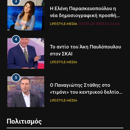
3
Η Ελένη Παρασκευοπούλου η
νέα δημοσιογραφική προσθήκη
του ΣΚΑΪ στην Πάτρα
LIFESTYLE-MEDIA
ΠΆΤΡΑ-ΔΥΤΙΚΉ ΕΛΛΆΔΑ
4
Το αντίο του Άκη Παυλόπουλου
στον ΣΚΑΙ
LIFESTYLE-MEDIA
5
5
Ο Παναγιώτης Στάθης στο
Διάστημα: Εντοπίστηκαν για
«τιμόνι» του κεντρικού δελτίου
πρώτη φορά ενδείξεις για τον
ειδήσεων της ΕΡΤ
άνεμο που εκπέμπει η μαύρη
LIFESTYLE-MEDIA
ΔΙΕΘΝΉ
ΕΠΙΣΤΉΜΗ
τρύπα στο κέντρο του Γαλαξία
μας
6
6
Πολιτισμός
Στον ΑΝΤ1 η Σία Κοσιώνη- Η
Τα βουνά της Ελλάδας