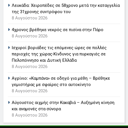
Το τελεφερίκ της Αίτνας
Λευκάδα: Χειροπέδες σε 58χρονο μετά την καταγγελία
6
μεταφέρει επισκέπτες στο
της 31χρονης συντρόφου του
ενεργό ηφαίστειο
Στον ΑΝΤ1 η Σία Κοσιώνη- Η
8 Αυγούστου 2026
ανακοίνωση του σταθμού
29 Ιουλίου 2026
4χρονος βρέθηκε νεκρός σε πισίνα στην Πάρο
LIFESTYLE-MEDIA
8 Αυγούστου 2026
Ισχυροί βοριάδες τις επόμενες ώρες σε πολλές
7
περιοχές της χώρας-Κίνδυνος για πυρκαγιές σε
Τέλος από τον ΑΝΤ1 ο
Πελοπόννησο και Δυτική Ελλάδα
Παναγιώτης Στάθης
8 Αυγούστου 2026
LIFESTYLE-MEDIA
Αγρίνιο: «Καμπάνα» σε οδηγό για μέθη – Βρέθηκε
γεμιστήρας με σφαίρες στο αυτοκίνητο
8
8 Αυγούστου 2026
Καθημερινή και The New York
Times μαζί σε μια νέα
Αύγουστος αιχμής στην Κακαβιά – Αυξημένη κίνηση
συνδρομητική πρόταση
LIFESTYLE-MEDIA
και αναμονές στα σύνορα
8 Αυγούστου 2026
1