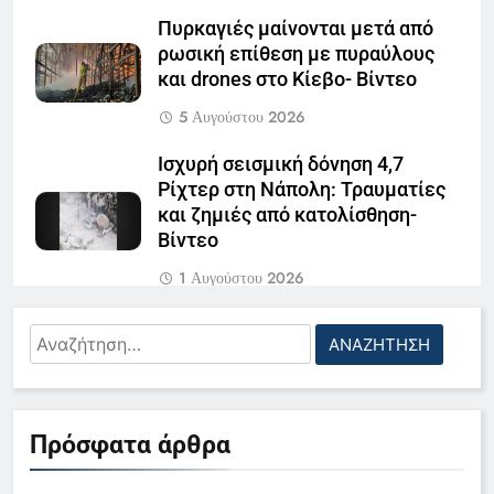
Πυρκαγιές μαίνονται μετά από
ρωσική επίθεση με πυραύλους
και drones στο Κίεβο- Βίντεο
5 Αυγούστου 2026
Ισχυρή σεισμική δόνηση 4,7
Ρίχτερ στη Νάπολη: Τραυματίες
και ζημιές από κατολίσθηση-
Βίντεο
1 Αυγούστου 2026
Ο Ζελένσκι ζήτησε από τον
Αναζήτηση
Τραμπ 300 πυραύλους για τα
για:
συστήματα Patriot πριν τον
5
χειμώνα
Ο Παναγιώτης Στάθης στο
29 Ιουλίου 2026
Πρόσφατα άρθρα
«τιμόνι» του κεντρικού δελτίου
ειδήσεων της ΕΡΤ
LIFESTYLE-MEDIA
Μαγεία πάνω από το ηφαίστειο: