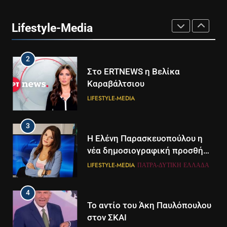
Ο Τάσος Αρνιακός στο Action
24
Lifestyle-Media
LIFESTYLE-MEDIA
2
Στο ERTNEWS η Βελίκα
Καραβάλτσιου
LIFESTYLE-MEDIA
3
Η Ελένη Παρασκευοπούλου η
νέα δημοσιογραφική προσθήκη
του ΣΚΑΪ στην Πάτρα
LIFESTYLE-MEDIA
ΠΆΤΡΑ-ΔΥΤΙΚΉ ΕΛΛΆΔΑ
4
Το αντίο του Άκη Παυλόπουλου
στον ΣΚΑΙ