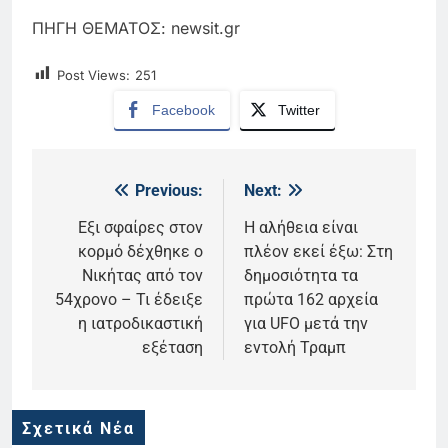
ΠΗΓΗ ΘΕΜΑΤΟΣ: newsit.gr
Post Views:
251
Facebook
Twitter
Previous:
Next:
Πλοήγηση
άρθρων
Εξι σφαίρες στον
Η αλήθεια είναι
κορμό δέχθηκε ο
πλέον εκεί έξω: Στη
Νικήτας από τον
δημοσιότητα τα
54χρονο – Τι έδειξε
πρώτα 162 αρχεία
η ιατροδικαστική
για UFO μετά την
εξέταση
εντολή Τραμπ
Σχετικά Νέα