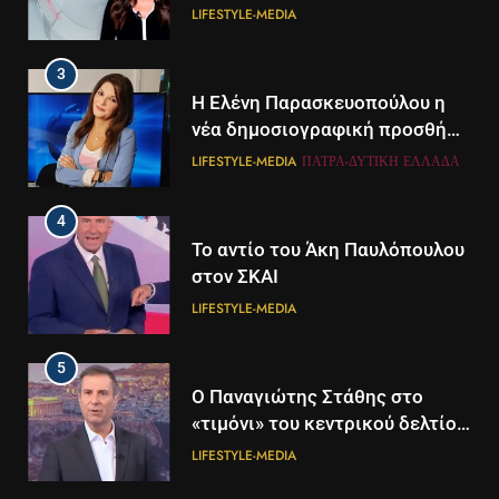
LIFESTYLE-MEDIA
3
Η Ελένη Παρασκευοπούλου η
νέα δημοσιογραφική προσθήκη
του ΣΚΑΪ στην Πάτρα
LIFESTYLE-MEDIA
ΠΆΤΡΑ-ΔΥΤΙΚΉ ΕΛΛΆΔΑ
4
Το αντίο του Άκη Παυλόπουλου
στον ΣΚΑΙ
LIFESTYLE-MEDIA
5
5
Ο Παναγιώτης Στάθης στο
Διάστημα: Εντοπίστηκαν για
«τιμόνι» του κεντρικού δελτίου
πρώτη φορά ενδείξεις για τον
ειδήσεων της ΕΡΤ
άνεμο που εκπέμπει η μαύρη
LIFESTYLE-MEDIA
ΔΙΕΘΝΉ
ΕΠΙΣΤΉΜΗ
τρύπα στο κέντρο του Γαλαξία