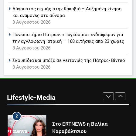
Τέλος από τον ΑΝΤ1 ο
Αύγουστος αιχμής στην Κακαβιά – Αυξημένη κίνηση
Παναγιώτης Στάθης
και αναμονές στα σύνορα
LIFESTYLE-MEDIA
8 Αυγούστου 2026
Πανεπιστήμιο Πατρών: «Παγκόσμιο» ενδιαφέρον για
8
την αγγλόφωνη Ιατρική – 168 αιτήσεις από 23 χώρες
Καθημερινή και The New York
8 Αυγούστου 2026
Times μαζί σε μια νέα
συνδρομητική πρόταση
LIFESTYLE-MEDIA
Σκουπίδια και μπάζα σε γειτονιές της Πάτρας- Βίντεο
8 Αυγούστου 2026
1
Ο Τάσος Αρνιακός στο Action
24
Lifestyle-Media
LIFESTYLE-MEDIA
2
Στο ERTNEWS η Βελίκα
Καραβάλτσιου