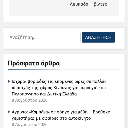
Λευκάδα – βίντεο
Αναζήτηση
για:
5
Ο Παναγιώτης Στάθης στο
Πρόσφατα άρθρα
«τιμόνι» του κεντρικού δελτίου
ειδήσεων της ΕΡΤ
LIFESTYLE-MEDIA
Ισχυροί βοριάδες τις επόμενες ώρες σε πολλές
6
περιοχές της χώρας-Κίνδυνος για πυρκαγιές σε
Στον ΑΝΤ1 η Σία Κοσιώνη- Η
Πελοπόννησο και Δυτική Ελλάδα
8 Αυγούστου 2026
ανακοίνωση του σταθμού
LIFESTYLE-MEDIA
Αγρίνιο: «Καμπάνα» σε οδηγό για μέθη – Βρέθηκε
γεμιστήρας με σφαίρες στο αυτοκίνητο
7
8 Αυγούστου 2026