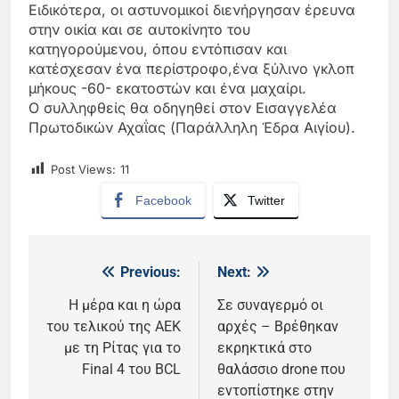
Ειδικότερα, οι αστυνομικοί διενήργησαν έρευνα
στην οικία και σε αυτοκίνητο του
κατηγορούμενου, όπου εντόπισαν και
κατέσχεσαν ένα περίστροφο,ένα ξύλινο γκλοπ
μήκους -60- εκατοστών και ένα μαχαίρι.
Ο συλληφθείς θα οδηγηθεί στον Εισαγγελέα
Πρωτοδικών Αχαΐας (Παράλληλη Έδρα Αιγίου).
Post Views:
11
Facebook
Twitter
Previous:
Next:
Πλοήγηση
άρθρων
Η μέρα και η ώρα
Σε συναγερμό οι
του τελικού της ΑΕΚ
αρχές – Βρέθηκαν
με τη Ρίτας για το
εκρηκτικά στο
Final 4 του ΒCL
θαλάσσιο drone που
εντοπίστηκε στην