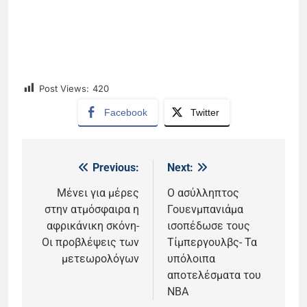
Post Views:
420
Facebook
Twitter
Previous:
Next:
Πλοήγηση
άρθρων
Μένει για μέρες
Ο ασύλληπτος
στην ατμόσφαιρα η
Γουενμπανιάμα
αφρικάνικη σκόνη-
ισοπέδωσε τους
Οι προβλέψεις των
Τίμπεργουλβς- Τα
μετεωρολόγων
υπόλοιπα
αποτελέσματα του
NBA