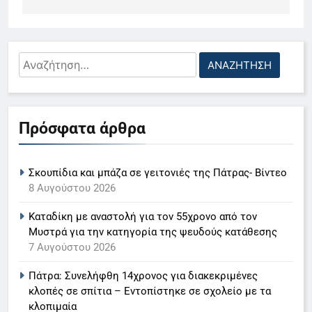
Αναζήτηση
για:
5
Πρόσφατα άρθρα
Ο Παναγιώτης Στάθης στο
«τιμόνι» του κεντρικού δελτίου
ειδήσεων της ΕΡΤ
LIFESTYLE-MEDIA
Σκουπίδια και μπάζα σε γειτονιές της Πάτρας- Βίντεο
8 Αυγούστου 2026
6
Καταδίκη με αναστολή για τον 55χρονο από τον
Στον ΑΝΤ1 η Σία Κοσιώνη- Η
Μυστρά για την κατηγορία της ψευδούς κατάθεσης
ανακοίνωση του σταθμού
7 Αυγούστου 2026
LIFESTYLE-MEDIA
Πάτρα: Συνελήφθη 14χρονος για διακεκριμένες
κλοπές σε σπίτια – Εντοπίστηκε σε σχολείο με τα
7
κλοπιμαία
Τέλος από τον ΑΝΤ1 ο