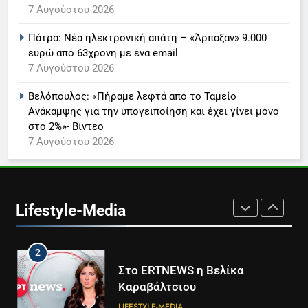
7 Αυγούστου 2026
Παναγιώτης Στάθης
LIFESTYLE-MEDIA
Πάτρα: Νέα ηλεκτρονική απάτη – «Άρπαξαν» 9.000
ευρώ από 63χρονη με ένα email
7 Αυγούστου 2026
8
Καθημερινή και The New York
Βελόπουλος: «Πήραμε λεφτά από το Ταμείο
Times μαζί σε μια νέα
Ανάκαμψης για την υπογειποίηση και έχει γίνει μόνο
συνδρομητική πρόταση
LIFESTYLE-MEDIA
στο 2%»- Βίντεο
7 Αυγούστου 2026
1
Ο Τάσος Αρνιακός στο Action
24
Lifestyle-Media
LIFESTYLE-MEDIA
2
Στο ERTNEWS η Βελίκα
Καραβάλτσιου
LIFESTYLE-MEDIA