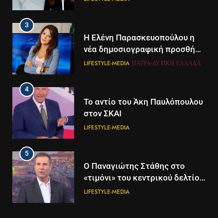
3
Η Ελένη Παρασκευοπούλου η
νέα δημοσιογραφική προσθήκη
του ΣΚΑΪ στην Πάτρα
LIFESTYLE-MEDIA
ΠΆΤΡΑ-ΔΥΤΙΚΉ ΕΛΛΆΔΑ
4
Το αντίο του Άκη Παυλόπουλου
στον ΣΚΑΙ
LIFESTYLE-MEDIA
5
5
Ο Παναγιώτης Στάθης στο
Διάστημα: Εντοπίστηκαν για
«τιμόνι» του κεντρικού δελτίου
πρώτη φορά ενδείξεις για τον
ειδήσεων της ΕΡΤ
άνεμο που εκπέμπει η μαύρη
LIFESTYLE-MEDIA
ΔΙΕΘΝΉ
ΕΠΙΣΤΉΜΗ
τρύπα στο κέντρο του Γαλαξία
μας
6