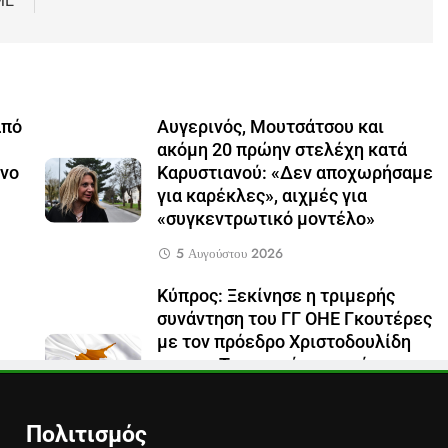
ΜΕ
από
Αυγερινός, Μουτσάτσου και
ακόμη 20 πρώην στελέχη κατά
όνο
Καρυστιανού: «Δεν αποχωρήσαμε
για καρέκλες», αιχμές για
«συγκεντρωτικό μοντέλο»
5 Αυγούστου 2026
Κύπρος: Ξεκίνησε η τριμερής
συνάντηση του ΓΓ ΟΗΕ Γκουτέρες
με τον πρόεδρο Χριστοδουλίδη
και τον Τουρκοκύπριο ηγέτη
Ερχιουρμάν
29 Ιουλίου 2026
Πολιτισμός