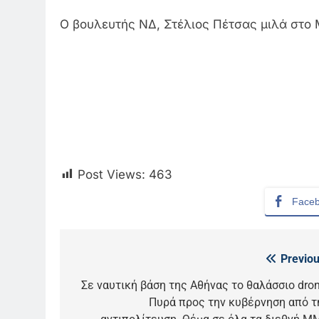
Ο βουλευτής ΝΔ, Στέλιος Πέτσας μιλά στο M
Post Views:
463
Face
Previou
Πλοήγηση
άρθρων
Σε ναυτική βάση της Αθήνας το θαλάσσιο dron
5
Πυρά προς την κυβέρνηση από τ
Ο Παναγιώτης Στάθης στο