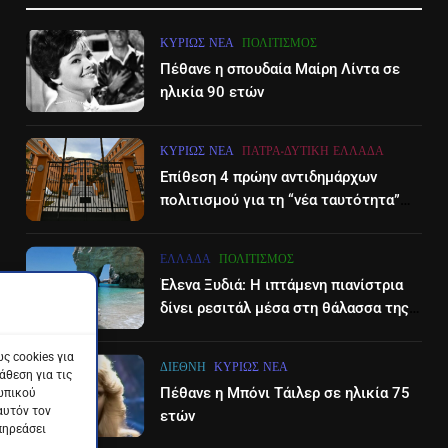
ΚΥΡΊΩΣ ΝΈΑ
ΠΟΛΙΤΙΣΜΌΣ
Πέθανε η σπουδαία Μαίρη Λίντα σε
ηλικία 90 ετών
ΚΥΡΊΩΣ ΝΈΑ
ΠΆΤΡΑ-ΔΥΤΙΚΉ ΕΛΛΆΔΑ
Επίθεση 4 πρώην αντιδημάρχων
πολιτισμού για τη “νέα ταυτότητα”
του Διεθνούες Φεστιβάλ Πάτρας
ΕΛΛΆΔΑ
ΠΟΛΙΤΙΣΜΌΣ
Έλενα Ξυδιά: Η ιπτάμενη πιανίστρια
δίνει ρεσιτάλ μέσα στη θάλασσα της
Ζακύνθου – βίντεο
ς cookies για
ΔΙΕΘΝΉ
ΚΥΡΊΩΣ ΝΈΑ
θεση για τις
Πέθανε η Μπόνι Τάιλερ σε ηλικία 75
ωπικού
αυτόν τον
ετών
πηρεάσει