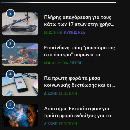
από ρεύμα την ώρα που
ΕΠΙΣΤΉΜΗ
ΠΆΤΡΑ-ΔΥΤΙΚΉ ΕΛΛΆΔΑ
επιχειρούσε σε φωτιά στην
2
Αιτωλοακαρνανία
Πλήρης απαγόρευση για τους
κάτω των 17 ετών στην χρήση
πατινιού- Οι νέες ρυθμίσεις
ΕΠΙΣΤΉΜΗ
ΚΥΡΊΩΣ ΝΈΑ
που έρχονται
3
Επικίνδυνη τάση “μαυρίσματος
στο έπακρο” σαρώνει τα
σόσιαλ
SOCIAL MEDIA
ΔΙΕΘΝΉ
4
Για πρώτη φορά τα μέσα
κοινωνικής δικτύωσης και οι
πλατφόρμες βίντεο
ΔΙΕΘΝΉ
ΕΠΙΣΤΉΜΗ
χρησιμοποιούνται
5
περισσότερο για ενημέρωση,
Διάστημα: Εντοπίστηκαν για
σε παγκόσμιο επίπεδο
πρώτη φορά ενδείξεις για τον
άνεμο που εκπέμπει η μαύρη
ΔΙΕΘΝΉ
ΕΠΙΣΤΉΜΗ
τρύπα στο κέντρο του Γαλαξία