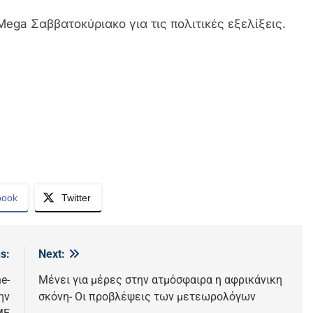
ega Σαββατοκύριακο για τις πολιτικές εξελίξεις.
book
Twitter
s:
Next:
e-
Μένει για μέρες στην ατμόσφαιρα η αφρικάνικη
ην
σκόνη- Οι προβλέψεις των μετεωρολόγων