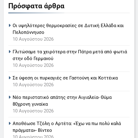
Πρόσφατα άρθρα
LIFESTYLE-MEDIA
6
Οι υψηλότερες θερμοκρασίες σε Δυτική Ελλάδα και
Ο Παναγιώτης Στάθης στο
Πελοπόννηυσο
10 Αυγούστου 2026
«τιμόνι» του κεντρικού δελτίου
ειδήσεων της ΕΡΤ
LIFESTYLE-MEDIA
Γλιτώσαμε τα χειρότερα στην Πάτρα μετά από φωτιά
στην οδό Γερμανού
7
10 Αυγούστου 2026
Στον ΑΝΤ1 η Σία Κοσιώνη- Η
Σε ύφεση οι πυρκαγιές σε Γαστούνη και Κοττέικα
ανακοίνωση του σταθμού
10 Αυγούστου 2026
LIFESTYLE-MEDIA
Νέο περιστατικό απάτης στην Αιγιαλεία- Θύμα
80χρονη γυναίκα
8
10 Αυγούστου 2026
Τέλος από τον ΑΝΤ1 ο
Παναγιώτης Στάθης
Αποθέωσε Τζόλη ο Αρτέτα: «Έχω να πω πολύ καλά
LIFESTYLE-MEDIA
πράγματα»- Βίντεο
10 Αυγούστου 2026