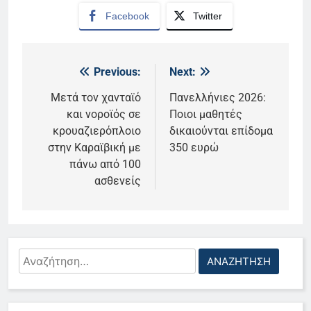
Facebook
Twitter
Previous:
Next:
Πλοήγηση
άρθρων
Μετά τον χανταϊό
Πανελλήνιες 2026:
και νοροϊός σε
Ποιοι μαθητές
κρουαζιερόπλοιο
δικαιούνται επίδομα
στην Καραϊβική με
350 ευρώ
πάνω από 100
ασθενείς
Αναζήτηση
5
για:
Το αντίο του Άκη Παυλόπουλου
στον ΣΚΑΙ