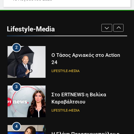
1
Θλίψη για τον θάνατο του
σπουδαίου ηθοποιού Νίκου
Lifestyle-Media
Καλογερόπουλου- Βίντεο
LIFESTYLE-MEDIA
ΕΛΛΆΔΑ
2
Ο Τάσος Αρνιακός στο Action
24
LIFESTYLE-MEDIA
3
Στο ERTNEWS η Βελίκα
Καραβάλτσιου
LIFESTYLE-MEDIA
4