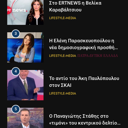
Στο ERTNEWS η Βελίκα
Καραβάλτσιου
LIFESTYLE-MEDIA
3
Η Ελένη Παρασκευοπούλου η
νέα δημοσιογραφική προσθήκη
του ΣΚΑΪ στην Πάτρα
LIFESTYLE-MEDIA
ΠΆΤΡΑ-ΔΥΤΙΚΉ ΕΛΛΆΔΑ
4
Το αντίο του Άκη Παυλόπουλου
στον ΣΚΑΙ
LIFESTYLE-MEDIA
5
5
Ο Παναγιώτης Στάθης στο
Διάστημα: Εντοπίστηκαν για
«τιμόνι» του κεντρικού δελτίου
πρώτη φορά ενδείξεις για τον