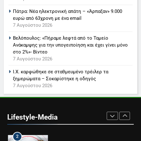
Πάτρα: Νέα ηλεκτρονική απάτη – «Άρπαξαν» 9.000
7
ευρώ από 63χρονη με ένα email
Τέλος από τον ΑΝΤ1 ο
7 Αυγούστου 2026
Παναγιώτης Στάθης
LIFESTYLE-MEDIA
Βελόπουλος: «Πήραμε λεφτά από το Ταμείο
Ανάκαμψης για την υπογειποίηση και έχει γίνει μόνο
στο 2%»- Βίντεο
8
7 Αυγούστου 2026
Καθημερινή και The New York
Times μαζί σε μια νέα
Ι.Χ. καρφώθηκε σε σταθμευμένο τρέιλερ τα
συνδρομητική πρόταση
LIFESTYLE-MEDIA
ξημερώματα – Σοκαρίστηκε η οδηγός
7 Αυγούστου 2026
1
Ο Τάσος Αρνιακός στο Action
24
Lifestyle-Media
LIFESTYLE-MEDIA
2