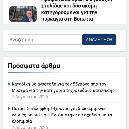
Στυλίδας και δύο ακόμη
κατηγορούμενοι για την
πυρκαγιά στη Βοιωτία
7 Αυγούστου 2026
Αναζήτηση
Στο σκοτάδι περιοχές της Άρτας
για:
λόγω φωτιάς σε υποσταθμό της
Δ.Ε.Η.- Βίντεο
5
6 Αυγούστου 2026
Πρόσφατα άρθρα
Ο Παναγιώτης Στάθης στο
Τραυματίστηκε Ισραηλινή στην
«τιμόνι» του κεντρικού δελτίου
χαράδρα του Βίκου- Μεταφορά
Καταδίκη με αναστολή για τον 55χρονο από τον
ειδήσεων της ΕΡΤ
LIFESTYLE-MEDIA
σε ασφαλές σημείο από
Μυστρά για την κατηγορία της ψευδούς κατάθεσης
πυροσβέστες
7 Αυγούστου 2026
6
6 Αυγούστου 2026
Πάτρα: Συνελήφθη 14χρονος για διακεκριμένες
Στον ΑΝΤ1 η Σία Κοσιώνη- Η
κλοπές σε σπίτια – Εντοπίστηκε σε σχολείο με τα
ανακοίνωση του σταθμού
κλοπιμαία
LIFESTYLE-MEDIA
7 Αυγούστου 2026