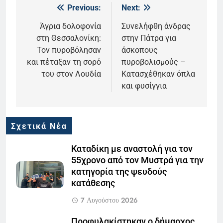
Previous:
Next:
Πλοήγηση
άρθρων
Άγρια δολοφονία
Συνελήφθη άνδρας
στη Θεσσαλονίκη:
στην Πάτρα για
Τον πυροβόλησαν
άσκοπους
και πέταξαν τη σορό
πυροβολισμούς –
του στον Λουδία
Κατασχέθηκαν όπλα
και φυσίγγια
Σχετικά Νέα
Καταδίκη με αναστολή για τον
55χρονο από τον Μυστρά για την
κατηγορία της ψευδούς
κατάθεσης
7 Αυγούστου 2026
Προφυλακίστηκαν ο δήμαρχος