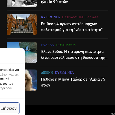
ηλικία 90 ετών
ΚΥΡΊΩΣ ΝΈΑ
ΠΆΤΡΑ-ΔΥΤΙΚΉ ΕΛΛΆΔΑ
Επίθεση 4 πρώην αντιδημάρχων
πολιτισμού για τη “νέα ταυτότητα”
του Διεθνούες Φεστιβάλ Πάτρας
ΕΛΛΆΔΑ
ΠΟΛΙΤΙΣΜΌΣ
Έλενα Ξυδιά: Η ιπτάμενη πιανίστρια
δίνει ρεσιτάλ μέσα στη θάλασσα της
Ζακύνθου – βίντεο
ς cookies για
ΔΙΕΘΝΉ
ΚΥΡΊΩΣ ΝΈΑ
θεση για τις
Πέθανε η Μπόνι Τάιλερ σε ηλικία 75
ωπικού
αυτόν τον
ετών
πηρεάσει
τιμήσεων
Όρ