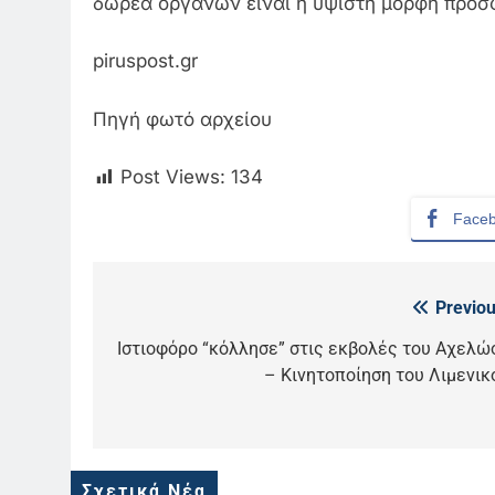
δωρεά οργάνων είναι η ύψιστη μορφή προσ
piruspost.gr
Πηγή φωτό αρχείου
Post Views:
134
Face
Previou
Πλοήγηση
άρθρων
Ιστιοφόρο “κόλλησε” στις εκβολές του Αχελώ
5
– Κινητοποίηση του Λιμενικ
Ο Παναγιώτης Στάθης στο
«τιμόνι» του κεντρικού
δελτίου ειδήσεων της ΕΡΤ
LIFESTYLE-MEDIA
6
Σχετικά Νέα