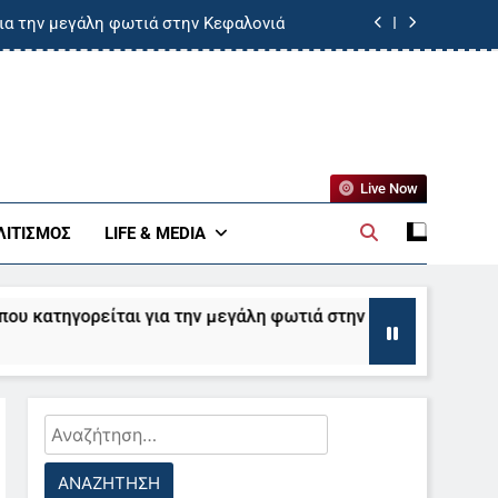
ια την μεγάλη φωτιά στην Κεφαλονιά
 σε ασφαλές σημείο από πυροσβέστες
η Marfin – Πάει στον εισαγγελέα την
Παρασκευή
άς σε υποσταθμό της Δ.Ε.Η.- Βίντεο
Live Now
ια την μεγάλη φωτιά στην Κεφαλονιά
ΛΙΤΙΣΜΌΣ
LIFE & MEDIA
 σε ασφαλές σημείο από πυροσβέστες
ρείται για την μεγάλη φωτιά στην Κεφαλονιά
η Marfin – Πάει στον εισαγγελέα την
Παρασκευή
Αναζήτηση
για: