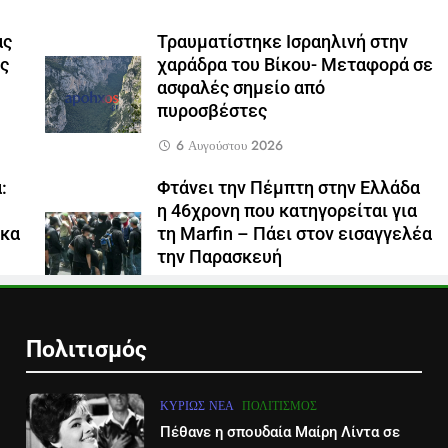
ας
Τραυματίστηκε Ισραηλινή στην
ς
χαράδρα του Βίκου- Μεταφορά σε
ασφαλές σημείο από
πυροσβέστες
6 Αυγούστου 2026
:
Φτάνει την Πέμπτη στην Ελλάδα
η 46χρονη που κατηγορείται για
ικα
τη Marfin – Πάει στον εισαγγελέα
την Παρασκευή
5 Αυγούστου 2026
Πολιτισμός
ΚΥΡΊΩΣ ΝΈΑ
ΠΟΛΙΤΙΣΜΌΣ
Πέθανε η σπουδαία Μαίρη Λίντα σε