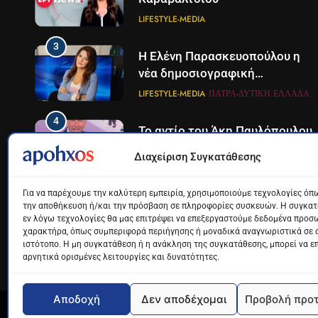
LIFESTYLE-MEDIA
3
Η Ελένη Παρασκευοπούλου η
νέα δημοσιογραφική
προσθήκη του ΣΚΑΪ στην
LIFESTYLE-MEDIA
ΠΆΤΡΑ-ΔΥΤΙΚΉ ΕΛΛΆΔΑ
Πάτρα
4
Το αντίο του Άκη Παυλόπουλου
στον ΣΚΑΙ
Διαχείριση Συγκατάθεσης
LIFESTYLE-MEDIA
Για να παρέχουμε την καλύτερη εμπειρία, χρησιμοποιούμε τεχνολογίες όπω
5
Ο Παναγιώτης Στάθης στο
την αποθήκευση ή/και την πρόσβαση σε πληροφορίες συσκευών. Η συγκατά
εν λόγω τεχνολογίες θα μας επιτρέψει να επεξεργαστούμε δεδομένα προσ
«τιμόνι» του κεντρικού
χαρακτήρα, όπως συμπεριφορά περιήγησης ή μοναδικά αναγνωριστικά σε 
δελτίου ειδήσεων της ΕΡΤ
LIFESTYLE-MEDIA
ιστότοπο. Η μη συγκατάθεση ή η ανάκληση της συγκατάθεσης, μπορεί να ε
αρνητικά ορισμένες λειτουργίες και δυνατότητες.
6
Στον ΑΝΤ1 η Σία Κοσιώνη- Η
ανακοίνωση του σταθμού
Αποδοχή
Δεν αποδέχομαι
Προβολή προ
Apohxos.gr - Ενημέρωση με... υπογραφή © 2026
LIFESTYLE-MEDIA