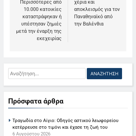
Περισσότερες από
χέρια και
10.000 κατοικίες
αποκλεισμός για τον
καταστράφηκαν ή
Παναθηναϊκό από
υπέστησαν ζημιές
την Βαλένθια
μετά την έναρξη της
εκεχειρίας
Αναζήτηση
για:
5
Ο Παναγιώτης Στάθης στο
Πρόσφατα άρθρα
«τιμόνι» του κεντρικού δελτίου
ειδήσεων της ΕΡΤ
LIFESTYLE-MEDIA
Τραγωδία στο Αίγιο: Οδηγός αστικού λεωφορείου
6
κατέρρευσε στο τιμόνι και έχασε τη ζωή του
Στον ΑΝΤ1 η Σία Κοσιώνη- Η
6 Αυγούστου 2026