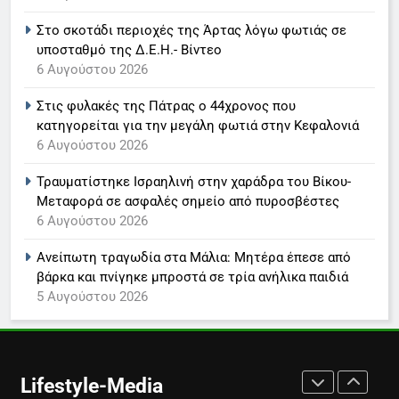
ανακοίνωση του σταθμού
Στο σκοτάδι περιοχές της Άρτας λόγω φωτιάς σε
LIFESTYLE-MEDIA
υποσταθμό της Δ.Ε.Η.- Βίντεο
6 Αυγούστου 2026
7
Στις φυλακές της Πάτρας ο 44χρονος που
Τέλος από τον ΑΝΤ1 ο
κατηγορείται για την μεγάλη φωτιά στην Κεφαλονιά
Παναγιώτης Στάθης
6 Αυγούστου 2026
LIFESTYLE-MEDIA
Τραυματίστηκε Ισραηλινή στην χαράδρα του Βίκου-
Μεταφορά σε ασφαλές σημείο από πυροσβέστες
8
6 Αυγούστου 2026
Καθημερινή και The New York
Times μαζί σε μια νέα
Ανείπωτη τραγωδία στα Μάλια: Μητέρα έπεσε από
συνδρομητική πρόταση
LIFESTYLE-MEDIA
βάρκα και πνίγηκε μπροστά σε τρία ανήλικα παιδιά
5 Αυγούστου 2026
1
Ο Τάσος Αρνιακός στο Action
24
Lifestyle-Media
LIFESTYLE-MEDIA