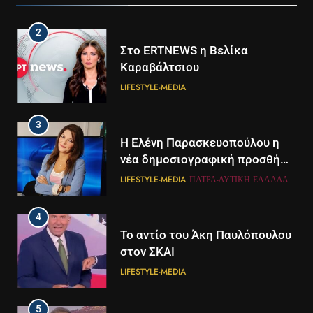
2
Στο ERTNEWS η Βελίκα
Καραβάλτσιου
LIFESTYLE-MEDIA
3
Η Ελένη Παρασκευοπούλου η
νέα δημοσιογραφική προσθήκη
του ΣΚΑΪ στην Πάτρα
LIFESTYLE-MEDIA
ΠΆΤΡΑ-ΔΥΤΙΚΉ ΕΛΛΆΔΑ
4
Το αντίο του Άκη Παυλόπουλου
στον ΣΚΑΙ
LIFESTYLE-MEDIA
5
5