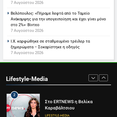
7 Αυγούστου 2026
Παναγιώτης Στάθης
LIFESTYLE-MEDIA
Βελόπουλος: «Πήραμε λεφτά από το Ταμείο
Ανάκαμψης για την υπογειποίηση και έχει γίνει μόνο
στο 2%»- Βίντεο
8
7 Αυγούστου 2026
Καθημερινή και The New York
Times μαζί σε μια νέα
Ι.Χ. καρφώθηκε σε σταθμευμένο τρέιλερ τα
συνδρομητική πρόταση
LIFESTYLE-MEDIA
ξημερώματα – Σοκαρίστηκε η οδηγός
7 Αυγούστου 2026
1
Ο Τάσος Αρνιακός στο Action
24
Lifestyle-Media
LIFESTYLE-MEDIA
2
Στο ERTNEWS η Βελίκα
Καραβάλτσιου
LIFESTYLE-MEDIA