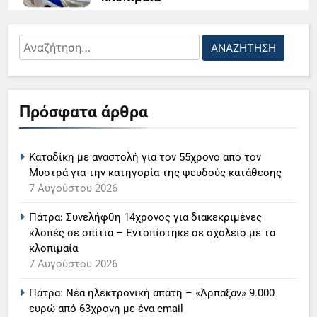
7 Αυγούστου 2026
Αναζήτηση
Πάτρα: Νέα ηλεκτρονική απάτη –
για:
«Άρπαξαν» 9.000 ευρώ από
63χρονη με ένα email
5
7 Αυγούστου 2026
Πρόσφατα άρθρα
Ο Παναγιώτης Στάθης στο
Ι.Χ. καρφώθηκε σε σταθμευμένο
«τιμόνι» του κεντρικού δελτίου
τρέιλερ τα ξημερώματα –
Καταδίκη με αναστολή για τον 55χρονο από τον
ειδήσεων της ΕΡΤ
LIFESTYLE-MEDIA
Σοκαρίστηκε η οδηγός
Μυστρά για την κατηγορία της ψευδούς κατάθεσης
7 Αυγούστου 2026
7 Αυγούστου 2026
6
Πάτρα: Συνελήφθη 14χρονος για διακεκριμένες
Στον ΑΝΤ1 η Σία Κοσιώνη- Η
κλοπές σε σπίτια – Εντοπίστηκε σε σχολείο με τα
ανακοίνωση του σταθμού
κλοπιμαία
LIFESTYLE-MEDIA
7 Αυγούστου 2026
Πάτρα: Νέα ηλεκτρονική απάτη – «Άρπαξαν» 9.000
7
ευρώ από 63χρονη με ένα email
Τέλος από τον ΑΝΤ1 ο