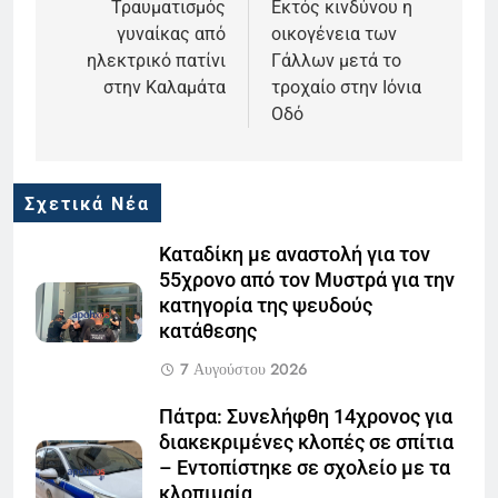
άρθρων
Τραυματισμός
Εκτός κινδύνου η
γυναίκας από
οικογένεια των
ηλεκτρικό πατίνι
Γάλλων μετά το
στην Καλαμάτα
τροχαίο στην Ιόνια
Οδό
Σχετικά Νέα
Καταδίκη με αναστολή για τον
55χρονο από τον Μυστρά για την
κατηγορία της ψευδούς
κατάθεσης
7 Αυγούστου 2026
Πάτρα: Συνελήφθη 14χρονος για
διακεκριμένες κλοπές σε σπίτια
– Εντοπίστηκε σε σχολείο με τα
κλοπιμαία