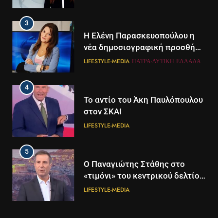
3
Η Ελένη Παρασκευοπούλου η
νέα δημοσιογραφική προσθήκη
του ΣΚΑΪ στην Πάτρα
LIFESTYLE-MEDIA
ΠΆΤΡΑ-ΔΥΤΙΚΉ ΕΛΛΆΔΑ
4
Το αντίο του Άκη Παυλόπουλου
στον ΣΚΑΙ
LIFESTYLE-MEDIA
5
5
Ο Παναγιώτης Στάθης στο
Διάστημα: Εντοπίστηκαν για
«τιμόνι» του κεντρικού δελτίου
πρώτη φορά ενδείξεις για τον
ειδήσεων της ΕΡΤ
άνεμο που εκπέμπει η μαύρη
LIFESTYLE-MEDIA
ΔΙΕΘΝΉ
ΕΠΙΣΤΉΜΗ
τρύπα στο κέντρο του Γαλαξία
μας
6
6