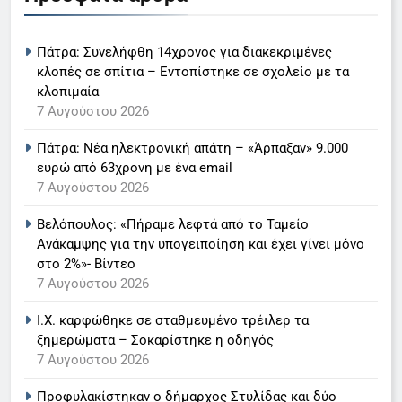
Ο Παναγιώτης Στάθης στο
«τιμόνι» του κεντρικού δελτίου
Πάτρα: Συνελήφθη 14χρονος για διακεκριμένες
ειδήσεων της ΕΡΤ
LIFESTYLE-MEDIA
κλοπές σε σπίτια – Εντοπίστηκε σε σχολείο με τα
κλοπιμαία
6
7 Αυγούστου 2026
Στον ΑΝΤ1 η Σία Κοσιώνη- Η
Πάτρα: Νέα ηλεκτρονική απάτη – «Άρπαξαν» 9.000
ανακοίνωση του σταθμού
ευρώ από 63χρονη με ένα email
LIFESTYLE-MEDIA
7 Αυγούστου 2026
Βελόπουλος: «Πήραμε λεφτά από το Ταμείο
7
Ανάκαμψης για την υπογειποίηση και έχει γίνει μόνο
Τέλος από τον ΑΝΤ1 ο
στο 2%»- Βίντεο
Παναγιώτης Στάθης
7 Αυγούστου 2026
LIFESTYLE-MEDIA
Ι.Χ. καρφώθηκε σε σταθμευμένο τρέιλερ τα
ξημερώματα – Σοκαρίστηκε η οδηγός
8
7 Αυγούστου 2026
Καθημερινή και The New York
Times μαζί σε μια νέα
Προφυλακίστηκαν ο δήμαρχος Στυλίδας και δύο