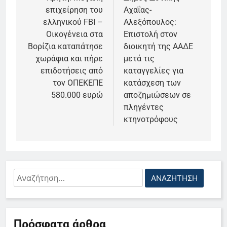
άρθρων
επιχείρηση του
Αχαΐας-
ελληνικού FBI –
Αλεξόπουλος:
Οικογένεια στα
Επιστολή στον
Βορίζια καταπάτησε
διοικητή της ΑΑΔΕ
χωράφια και πήρε
μετά τις
επιδοτήσεις από
καταγγελίες για
τον ΟΠΕΚΕΠΕ
κατάσχεση των
580.000 ευρώ
αποζημιώσεων σε
πληγέντες
κτηνοτρόφους
Αναζήτηση
για:
5
Πρόσφατα άρθρα