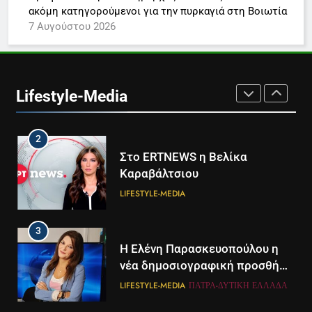
συνδρομητική πρόταση
LIFESTYLE-MEDIA
ακόμη κατηγορούμενοι για την πυρκαγιά στη Βοιωτία
7 Αυγούστου 2026
1
Ο Τάσος Αρνιακός στο Action
24
Lifestyle-Media
LIFESTYLE-MEDIA
2
Στο ERTNEWS η Βελίκα
Καραβάλτσιου
LIFESTYLE-MEDIA
3
Η Ελένη Παρασκευοπούλου η
νέα δημοσιογραφική προσθήκη
του ΣΚΑΪ στην Πάτρα
LIFESTYLE-MEDIA
ΠΆΤΡΑ-ΔΥΤΙΚΉ ΕΛΛΆΔΑ