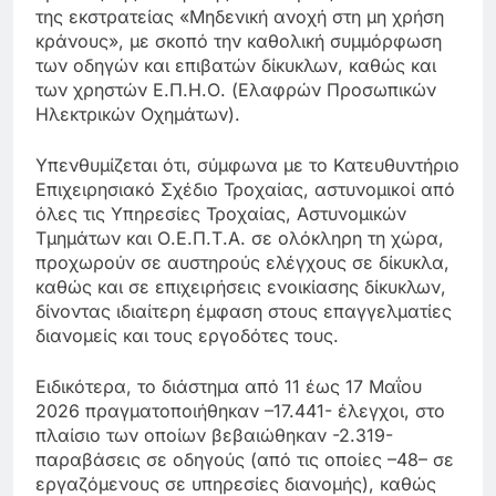
της εκστρατείας «Μηδενική ανοχή στη μη χρήση
κράνους», με σκοπό την καθολική συμμόρφωση
των οδηγών και επιβατών δίκυκλων, καθώς και
των χρηστών Ε.Π.Η.Ο. (Ελαφρών Προσωπικών
Ηλεκτρικών Οχημάτων).
Υπενθυμίζεται ότι, σύμφωνα με το Κατευθυντήριο
Επιχειρησιακό Σχέδιο Τροχαίας, αστυνομικοί από
όλες τις Υπηρεσίες Τροχαίας, Αστυνομικών
Τμημάτων και Ο.Ε.Π.Τ.Α. σε ολόκληρη τη χώρα,
προχωρούν σε αυστηρούς ελέγχους σε δίκυκλα,
καθώς και σε επιχειρήσεις ενοικίασης δίκυκλων,
δίνοντας ιδιαίτερη έμφαση στους επαγγελματίες
διανομείς και τους εργοδότες τους.
Ειδικότερα, το διάστημα από 11 έως 17 Μαΐου
2026 πραγματοποιήθηκαν –17.441- έλεγχοι, στο
πλαίσιο των οποίων βεβαιώθηκαν -2.319-
παραβάσεις σε οδηγούς (από τις οποίες –48– σε
εργαζόμενους σε υπηρεσίες διανομής), καθώς