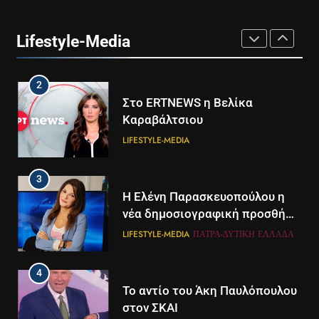
Ο Τάσος Αρνιακός στο Action
24
Lifestyle-Media
LIFESTYLE-MEDIA
2
Στο ERTNEWS η Βελίκα
Καραβάλτσιου
LIFESTYLE-MEDIA
3
Η Ελένη Παρασκευοπούλου η
νέα δημοσιογραφική προσθήκη
του ΣΚΑΪ στην Πάτρα
LIFESTYLE-MEDIA
ΠΆΤΡΑ-ΔΥΤΙΚΉ ΕΛΛΆΔΑ
4
Το αντίο του Άκη Παυλόπουλου
στον ΣΚΑΙ