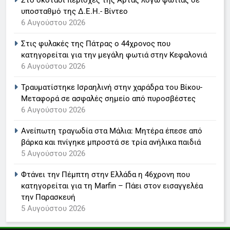
πνίγηκε μπροστά σε τρία ανήλικα
υποσταθμό της Δ.Ε.Η.- Βίντεο
6
παιδιά
6 Αυγούστου 2026
Στον ΑΝΤ1 η Σία Κοσιώνη- Η
5 Αυγούστου 2026
Στις φυλακές της Πάτρας ο 44χρονος που
ανακοίνωση του σταθμού
κατηγορείται για την μεγάλη φωτιά στην Κεφαλονιά
LIFESTYLE-MEDIA
6 Αυγούστου 2026
Τραυματίστηκε Ισραηλινή στην χαράδρα του Βίκου-
7
Μεταφορά σε ασφαλές σημείο από πυροσβέστες
Τέλος από τον ΑΝΤ1 ο
6 Αυγούστου 2026
Παναγιώτης Στάθης
LIFESTYLE-MEDIA
Ανείπωτη τραγωδία στα Μάλια: Μητέρα έπεσε από
βάρκα και πνίγηκε μπροστά σε τρία ανήλικα παιδιά
5 Αυγούστου 2026
8
Καθημερινή και The New York
Φτάνει την Πέμπτη στην Ελλάδα η 46χρονη που
Times μαζί σε μια νέα
κατηγορείται για τη Marfin – Πάει στον εισαγγελέα
συνδρομητική πρόταση
LIFESTYLE-MEDIA
την Παρασκευή
5 Αυγούστου 2026
1