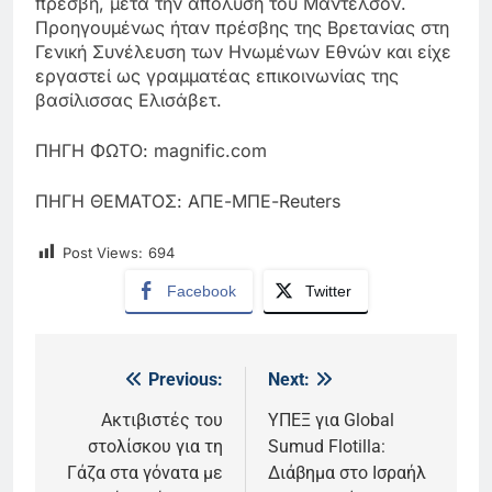
πρέσβη, μετά την απόλυση του Μάντελσον.
Προηγουμένως ήταν πρέσβης της Βρετανίας στη
Γενική Συνέλευση των Ηνωμένων Εθνών και είχε
εργαστεί ως γραμματέας επικοινωνίας της
βασίλισσας Ελισάβετ.
ΠΗΓΗ ΦΩΤΟ: magnific.com
ΠΗΓΗ ΘΕΜΑΤΟΣ: ΑΠΕ-ΜΠΕ-Reuters
Post Views:
694
Facebook
Twitter
Previous:
Next:
Πλοήγηση
άρθρων
Ακτιβιστές του
ΥΠΕΞ για Global
στολίσκου για τη
Sumud Flotilla:
Γάζα στα γόνατα με
Διάβημα στο Ισραήλ