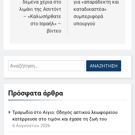
δεμένα χέρια στο
για «απαράδεκτη και
λιμάνι της Ασντόντ
καταδικαστέα»
– «Καλωσήρθατε
συμπεριφορά
στο Ισραήλ» –
υπουργού
βίντεο
Αναζήτηση
για:
5
Ο Παναγιώτης Στάθης στο
Πρόσφατα άρθρα
«τιμόνι» του κεντρικού δελτίου
ειδήσεων της ΕΡΤ
LIFESTYLE-MEDIA
Τραγωδία στο Αίγιο: Οδηγός αστικού λεωφορείου
6
κατέρρευσε στο τιμόνι και έχασε τη ζωή του
Στον ΑΝΤ1 η Σία Κοσιώνη- Η
6 Αυγούστου 2026
ανακοίνωση του σταθμού