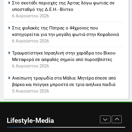
Στο σκοτάδι περιοχές της Άρτας λόγω φωτιάς σε
LIFESTYLE-MEDIA
υποσταθμό της Δ.Ε.Η.- Βίντεο
6 Αυγούστου 2026
7
Στις φυλακές της Πάτρας ο 44χρονος που
Τέλος από τον ΑΝΤ1 ο
κατηγορείται για την μεγάλη φωτιά στην Κεφαλονιά
Παναγιώτης Στάθης
6 Αυγούστου 2026
LIFESTYLE-MEDIA
Τραυματίστηκε Ισραηλινή στην χαράδρα του Βίκου-
Μεταφορά σε ασφαλές σημείο από πυροσβέστες
8
6 Αυγούστου 2026
Καθημερινή και The New York
Times μαζί σε μια νέα
Ανείπωτη τραγωδία στα Μάλια: Μητέρα έπεσε από
συνδρομητική πρόταση
LIFESTYLE-MEDIA
βάρκα και πνίγηκε μπροστά σε τρία ανήλικα παιδιά
5 Αυγούστου 2026
1
Ο Τάσος Αρνιακός στο Action
24
Lifestyle-Media
LIFESTYLE-MEDIA