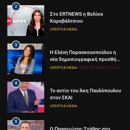
2
Στο ERTNEWS η Βελίκα
Καραβάλτσιου
LIFESTYLE-MEDIA
3
Η Ελένη Παρασκευοπούλου η
νέα δημοσιογραφική προσθήκη
του ΣΚΑΪ στην Πάτρα
LIFESTYLE-MEDIA
ΠΆΤΡΑ-ΔΥΤΙΚΉ ΕΛΛΆΔΑ
4
Το αντίο του Άκη Παυλόπουλου
στον ΣΚΑΙ
LIFESTYLE-MEDIA
5
5
Ο Παναγιώτης Στάθης στο
Διάστημα: Εντοπίστηκαν για