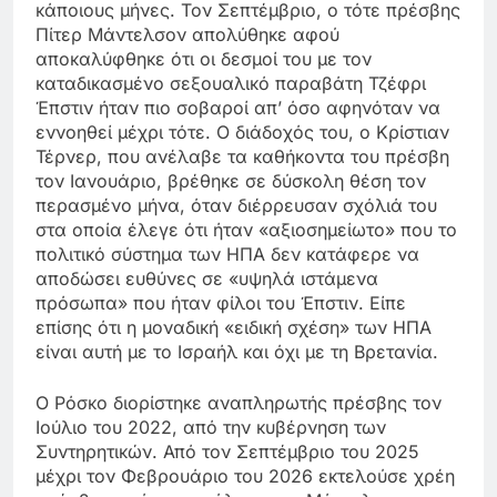
κάποιους μήνες. Τον Σεπτέμβριο, ο τότε πρέσβης
Πίτερ Μάντελσον απολύθηκε αφού
αποκαλύφθηκε ότι οι δεσμοί του με τον
καταδικασμένο σεξουαλικό παραβάτη Τζέφρι
Έπστιν ήταν πιο σοβαροί απ’ όσο αφηνόταν να
εννοηθεί μέχρι τότε. Ο διάδοχός του, ο Κρίστιαν
Τέρνερ, που ανέλαβε τα καθήκοντα του πρέσβη
τον Ιανουάριο, βρέθηκε σε δύσκολη θέση τον
περασμένο μήνα, όταν διέρρευσαν σχόλιά του
στα οποία έλεγε ότι ήταν «αξιοσημείωτο» που το
πολιτικό σύστημα των ΗΠΑ δεν κατάφερε να
αποδώσει ευθύνες σε «υψηλά ιστάμενα
πρόσωπα» που ήταν φίλοι του Έπστιν. Είπε
επίσης ότι η μοναδική «ειδική σχέση» των ΗΠΑ
είναι αυτή με το Ισραήλ και όχι με τη Βρετανία.
Ο Ρόσκο διορίστηκε αναπληρωτής πρέσβης τον
Ιούλιο του 2022, από την κυβέρνηση των
Συντηρητικών. Από τον Σεπτέμβριο του 2025
μέχρι τον Φεβρουάριο του 2026 εκτελούσε χρέη