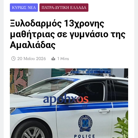
ΚΥΡΊΩΣ ΝΈΑ
ΠΆΤΡΑ-ΔΥΤΙΚΉ ΕΛΛΆΔΑ
Ξυλοδαρμός 13χρονης
μαθήτριας σε γυμνάσιο της
Αμαλιάδας
20 Μαΐου 2026
1 Mins