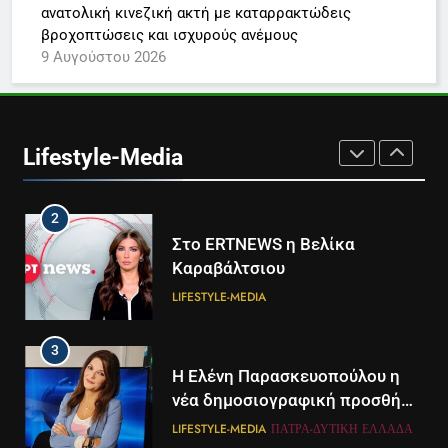
Times μαζί σε μια νέα
ανατολική κινεζική ακτή με καταρρακτώδεις
συνδρομητική πρόταση
LIFESTYLE-MEDIA
βροχοπτώσεις και ισχυρούς ανέμους
9 Αυγούστου 2026
1
Ο Τάσος Αρνιακός στο Action
24
Lifestyle-Media
LIFESTYLE-MEDIA
2
Στο ERTNEWS η Βελίκα
Καραβάλτσιου
LIFESTYLE-MEDIA
3
Η Ελένη Παρασκευοπούλου η
νέα δημοσιογραφική προσθήκη
του ΣΚΑΪ στην Πάτρα
LIFESTYLE-MEDIA
ΠΆΤΡΑ-ΔΥΤΙΚΉ ΕΛΛΆΔΑ