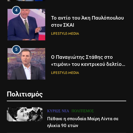
4
Το αντίο του Άκη Παυλόπουλου
στον ΣΚΑΙ
LIFESTYLE-MEDIA
5
5
Ο Παναγιώτης Στάθης στο
Διάστημα: Εντοπίστηκαν για
«τιμόνι» του κεντρικού δελτίου
πρώτη φορά ενδείξεις για τον
ειδήσεων της ΕΡΤ
άνεμο που εκπέμπει η μαύρη
LIFESTYLE-MEDIA
ΔΙΕΘΝΉ
ΕΠΙΣΤΉΜΗ
τρύπα στο κέντρο του Γαλαξία
μας
6
6
Πολιτισμός
Στον ΑΝΤ1 η Σία Κοσιώνη- Η
Τα βουνά της Ελλάδας
ανακοίνωση του σταθμού
«στερεύουν» από χιόνι
ΚΥΡΊΩΣ ΝΈΑ
ΠΟΛΙΤΙΣΜΌΣ
LIFESTYLE-MEDIA
ΕΛΛΆΔΑ
ΕΠΙΣΤΉΜΗ
Πέθανε η σπουδαία Μαίρη Λίντα σε
ηλικία 90 ετών
7
7