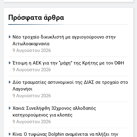
5
Ο Παναγιώτης Στάθης στο
Πρόσφατα άρθρα
«τιμόνι» του κεντρικού δελτίου
ειδήσεων της ΕΡΤ
LIFESTYLE-MEDIA
Νέο τροχαίο δικυκλιστή με αγριογούρουνο στην
6
Αιτωλοακαρνανία
Στον ΑΝΤ1 η Σία Κοσιώνη- Η
9 Αυγούστου 2026
ανακοίνωση του σταθμού
Έτοιμη η ΑΕΚ για την “μάχη” της Κρήτης με τον ΌΦΗ
LIFESTYLE-MEDIA
9 Αυγούστου 2026
Δύο τραυματίες αστυνομικοί της ΔΙΑΣ σε τροχαίο στο
7
Λαγονήσι
Τέλος από τον ΑΝΤ1 ο
9 Αυγούστου 2026
Παναγιώτης Στάθης
LIFESTYLE-MEDIA
Χανιά: Συνελήφθη 32χρονος αλλοδαπός
κατηγορούμενος για κλοπές
9 Αυγούστου 2026
8
Καθημερινή και The New York
Κίνα: Ο τυφώνας Dolphin αναμένεται να πλήξει την