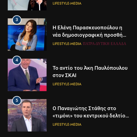
LIFESTYLE-MEDIA
3
Η Ελένη Παρασκευοπούλου η
νέα δημοσιογραφική προσθήκη
του ΣΚΑΪ στην Πάτρα
LIFESTYLE-MEDIA
ΠΆΤΡΑ-ΔΥΤΙΚΉ ΕΛΛΆΔΑ
4
Το αντίο του Άκη Παυλόπουλου
στον ΣΚΑΙ
LIFESTYLE-MEDIA
5
5
Ο Παναγιώτης Στάθης στο
Διάστημα: Εντοπίστηκαν για
«τιμόνι» του κεντρικού δελτίου
πρώτη φορά ενδείξεις για τον
ειδήσεων της ΕΡΤ
άνεμο που εκπέμπει η μαύρη
LIFESTYLE-MEDIA
ΔΙΕΘΝΉ
ΕΠΙΣΤΉΜΗ
τρύπα στο κέντρο του Γαλαξία