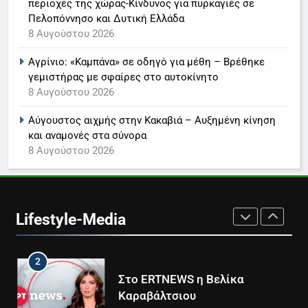
περιοχές της χώρας-Κίνδυνος για πυρκαγιές σε
Τέλος από τον ΑΝΤ1 ο
Πελοπόννησο και Δυτική Ελλάδα
Παναγιώτης Στάθης
8 Αυγούστου 2026
LIFESTYLE-MEDIA
Αγρίνιο: «Καμπάνα» σε οδηγό για μέθη – Βρέθηκε
γεμιστήρας με σφαίρες στο αυτοκίνητο
8
8 Αυγούστου 2026
Καθημερινή και The New York
Times μαζί σε μια νέα
Αύγουστος αιχμής στην Κακαβιά – Αυξημένη κίνηση
συνδρομητική πρόταση
LIFESTYLE-MEDIA
και αναμονές στα σύνορα
8 Αυγούστου 2026
1
Ο Τάσος Αρνιακός στο Action
24
Lifestyle-Media
LIFESTYLE-MEDIA
2
Στο ERTNEWS η Βελίκα
Καραβάλτσιου