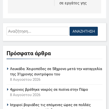
σε εργάτες γης
Αναζήτηση
για:
5
Ο Παναγιώτης Στάθης στο
Πρόσφατα άρθρα
«τιμόνι» του κεντρικού δελτίου
ειδήσεων της ΕΡΤ
LIFESTYLE-MEDIA
Λευκάδα: Χειροπέδες σε 58χρονο μετά την καταγγελία
6
της 31χρονης συντρόφου του
Στον ΑΝΤ1 η Σία Κοσιώνη- Η
8 Αυγούστου 2026
ανακοίνωση του σταθμού
4χρονος βρέθηκε νεκρός σε πισίνα στην Πάρο
LIFESTYLE-MEDIA
8 Αυγούστου 2026
Ισχυροί βοριάδες τις επόμενες ώρες σε πολλές
7