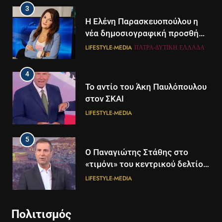
3
Η Ελένη Παρασκευοπούλου η
νέα δημοσιογραφική προσθήκη
του ΣΚΑΪ στην Πάτρα
LIFESTYLE-MEDIA
ΠΆΤΡΑ-ΔΥΤΙΚΉ ΕΛΛΆΔΑ
4
Το αντίο του Άκη Παυλόπουλου
στον ΣΚΑΙ
LIFESTYLE-MEDIA
5
5
Ο Παναγιώτης Στάθης στο
Διάστημα: Εντοπίστηκαν για
«τιμόνι» του κεντρικού δελτίου
πρώτη φορά ενδείξεις για τον
ειδήσεων της ΕΡΤ
άνεμο που εκπέμπει η μαύρη
LIFESTYLE-MEDIA
ΔΙΕΘΝΉ
ΕΠΙΣΤΉΜΗ
τρύπα στο κέντρο του Γαλαξία
μας
6
6
Πολιτισμός
Στον ΑΝΤ1 η Σία Κοσιώνη- Η
Τα βουνά της Ελλάδας