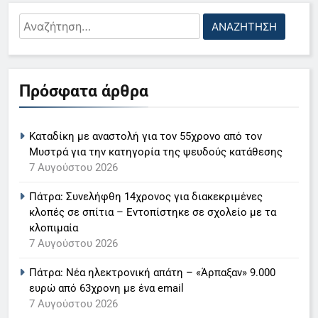
Αναζήτηση
για:
5
Πρόσφατα άρθρα
Ο Παναγιώτης Στάθης στο
«τιμόνι» του κεντρικού δελτίου
Καταδίκη με αναστολή για τον 55χρονο από τον
ειδήσεων της ΕΡΤ
LIFESTYLE-MEDIA
Μυστρά για την κατηγορία της ψευδούς κατάθεσης
7 Αυγούστου 2026
6
Πάτρα: Συνελήφθη 14χρονος για διακεκριμένες
Στον ΑΝΤ1 η Σία Κοσιώνη- Η
κλοπές σε σπίτια – Εντοπίστηκε σε σχολείο με τα
ανακοίνωση του σταθμού
κλοπιμαία
LIFESTYLE-MEDIA
7 Αυγούστου 2026
Πάτρα: Νέα ηλεκτρονική απάτη – «Άρπαξαν» 9.000
7
ευρώ από 63χρονη με ένα email
Τέλος από τον ΑΝΤ1 ο
7 Αυγούστου 2026
Παναγιώτης Στάθης