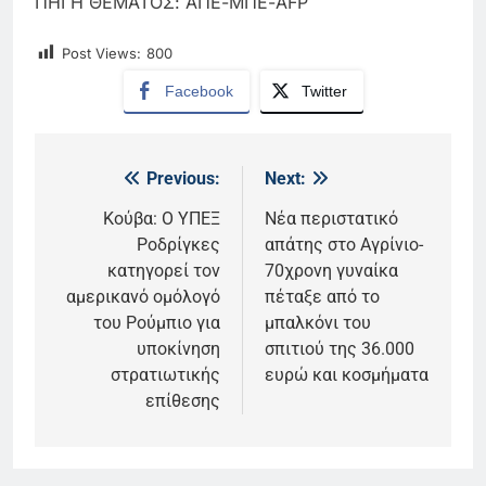
ΠΗΓΗ ΘΕΜΑΤΟΣ: ΑΠΕ-ΜΠΕ-AFP
Post Views:
800
Facebook
Twitter
Previous:
Next:
Πλοήγηση
άρθρων
Κούβα: Ο ΥΠΕΞ
Νέα περιστατικό
Ροδρίγκες
απάτης στο Αγρίνιο-
κατηγορεί τον
70χρονη γυναίκα
αμερικανό ομόλογό
πέταξε από το
του Ρούμπιο για
μπαλκόνι του
υποκίνηση
σπιτιού της 36.000
στρατιωτικής
ευρώ και κοσμήματα
επίθεσης