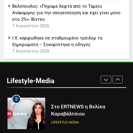
LIFESTYLE-MEDIA
Βελόπουλος: «Πήραμε λεφτά από το Ταμείο
Ανάκαμψης για την υπογειποίηση και έχει γίνει μόνο
στο 2%»- Βίντεο
8
7 Αυγούστου 2026
Καθημερινή και The New York
Times μαζί σε μια νέα
Ι.Χ. καρφώθηκε σε σταθμευμένο τρέιλερ τα
συνδρομητική πρόταση
LIFESTYLE-MEDIA
ξημερώματα – Σοκαρίστηκε η οδηγός
7 Αυγούστου 2026
1
Ο Τάσος Αρνιακός στο Action
24
Lifestyle-Media
LIFESTYLE-MEDIA
2
Στο ERTNEWS η Βελίκα
Καραβάλτσιου
LIFESTYLE-MEDIA