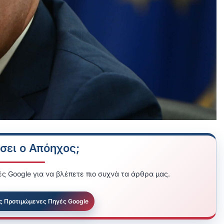
σει ο Απόηχος;
ς Google για να βλέπετε πιο συχνά τα άρθρα μας.
ς Προτιμώμενες Πηγές Google