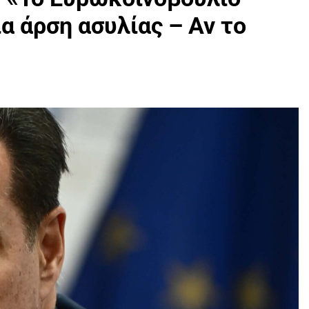
α άρση ασυλίας – Αν το