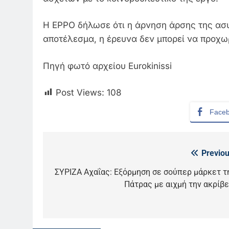
Η EPPO δήλωσε ότι η άρνηση άρσης της ασυ
αποτέλεσμα, η έρευνα δεν μπορεί να προχω
Πηγή φωτό αρχείου Eurokinissi
Post Views:
108
Face
Previou
Πλοήγηση
άρθρων
ΣΥΡΙΖΑ Αχαΐας: Εξόρμηση σε σούπερ μάρκετ τ
5
Πάτρας με αιχμή την ακρίβε
Ο Παναγιώτης Στάθης στο
«τιμόνι» του κεντρικού
δελτίου ειδήσεων της ΕΡΤ
LIFESTYLE-MEDIA