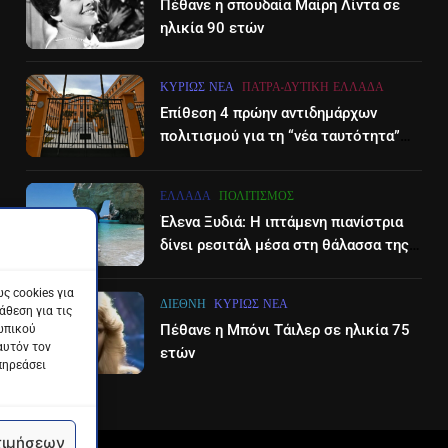
Πέθανε η σπουδαία Μαίρη Λίντα σε
ηλικία 90 ετών
ΚΥΡΊΩΣ ΝΈΑ
ΠΆΤΡΑ-ΔΥΤΙΚΉ ΕΛΛΆΔΑ
Επίθεση 4 πρώην αντιδημάρχων
πολιτισμού για τη “νέα ταυτότητα”
του Διεθνούες Φεστιβάλ Πάτρας
ΕΛΛΆΔΑ
ΠΟΛΙΤΙΣΜΌΣ
Έλενα Ξυδιά: Η ιπτάμενη πιανίστρια
δίνει ρεσιτάλ μέσα στη θάλασσα της
Ζακύνθου – βίντεο
ς cookies για
ΔΙΕΘΝΉ
ΚΥΡΊΩΣ ΝΈΑ
θεση για τις
Πέθανε η Μπόνι Τάιλερ σε ηλικία 75
ωπικού
αυτόν τον
ετών
πηρεάσει
τιμήσεων