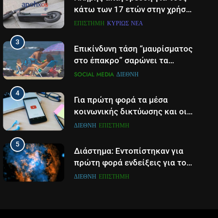
κάτω των 17 ετών στην χρήση
πατινιού- Οι νέες ρυθμίσεις
ΕΠΙΣΤΉΜΗ
ΚΥΡΊΩΣ ΝΈΑ
που έρχονται
3
Επικίνδυνη τάση “μαυρίσματος
στο έπακρο” σαρώνει τα
σόσιαλ
SOCIAL MEDIA
ΔΙΕΘΝΉ
4
Για πρώτη φορά τα μέσα
κοινωνικής δικτύωσης και οι
πλατφόρμες βίντεο
ΔΙΕΘΝΉ
ΕΠΙΣΤΉΜΗ
χρησιμοποιούνται
5
περισσότερο για ενημέρωση,
Διάστημα: Εντοπίστηκαν για
σε παγκόσμιο επίπεδο
πρώτη φορά ενδείξεις για τον
άνεμο που εκπέμπει η μαύρη
ΔΙΕΘΝΉ
ΕΠΙΣΤΉΜΗ
τρύπα στο κέντρο του Γαλαξία
6
μας
Τα βουνά της Ελλάδας
«στερεύουν» από χιόνι