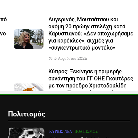
από
Αυγερινός, Μουτσάτσου και
ακόμη 20 πρώην στελέχη κατά
όνο
Καρυστιανού: «Δεν αποχωρήσαμε
για καρέκλες», αιχμές για
«συγκεντρωτικό μοντέλο»
5 Αυγούστου 2026
Κύπρος: Ξεκίνησε η τριμερής
συνάντηση του ΓΓ ΟΗΕ Γκουτέρες
με τον πρόεδρο Χριστοδουλίδη
και τον Τουρκοκύπριο ηγέτη
Ερχιουρμάν
29 Ιουλίου 2026
Πολιτισμός
ΚΥΡΊΩΣ ΝΈΑ
ΠΟΛΙΤΙΣΜΌΣ