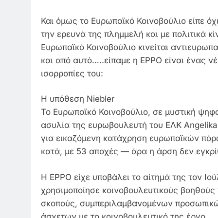
Και όμως το Ευρωπαϊκό Κοινοβούλιο είπε όχ
την ερευνά της πλημμελή και με πολιτικά κί
Ευρωπαϊκό Κοινοβούλιο κινείται αντιευρωπα
και από αυτό…..είπαμε η EPPO είναι ένας νέ
ισορροπίες του:
Η υπόθεση Niebler
Το Ευρωπαϊκό Κοινοβούλιο, σε μυστική ψηφο
ασυλία της ευρωβουλευτή του ΕΛΚ Angelika 
για εικαζόμενη κατάχρηση ευρωπαϊκών πόρ
κατά, με 53 αποχές — άρα η άρση δεν εγκρί
Η EPPO είχε υποβάλει το αίτημά της τον Ιούλ
χρησιμοποίησε κοινοβουλευτικούς βοηθούς 
σκοπούς, συμπεριλαμβανομένων προσωπικώ
άσχετων με το κοινοβουλευτικό της έργο.