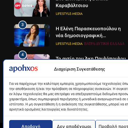
Καραβάλτσιου
LIFESTYLE-MEDIA
3
Η Ελένη Παρασκευοπούλου η
νέα δημοσιογραφική
προσθήκη του ΣΚΑΪ στην
LIFESTYLE-MEDIA
ΠΆΤΡΑ-ΔΥΤΙΚΉ ΕΛΛΆΔΑ
Πάτρα
4
Το αντίο του Άκη Παυλόπουλου
στον ΣΚΑΙ
Διαχείριση Συγκατάθεσης
LIFESTYLE-MEDIA
Για να παρέχουμε την καλύτερη εμπειρία, χρησιμοποιούμε τεχνολογίες όπω
5
Ο Παναγιώτης Στάθης στο
την αποθήκευση ή/και την πρόσβαση σε πληροφορίες συσκευών. Η συγκατά
εν λόγω τεχνολογίες θα μας επιτρέψει να επεξεργαστούμε δεδομένα προσ
«τιμόνι» του κεντρικού
χαρακτήρα, όπως συμπεριφορά περιήγησης ή μοναδικά αναγνωριστικά σε 
δελτίου ειδήσεων της ΕΡΤ
LIFESTYLE-MEDIA
ιστότοπο. Η μη συγκατάθεση ή η ανάκληση της συγκατάθεσης, μπορεί να ε
αρνητικά ορισμένες λειτουργίες και δυνατότητες.
6
Στον ΑΝΤ1 η Σία Κοσιώνη- Η
ανακοίνωση του σταθμού
Αποδοχή
Δεν αποδέχομαι
Προβολή προ