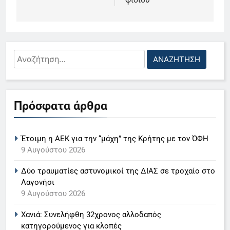
Αναζήτηση
για:
5
Ο Παναγιώτης Στάθης στο
Πρόσφατα άρθρα
«τιμόνι» του κεντρικού δελτίου
ειδήσεων της ΕΡΤ
LIFESTYLE-MEDIA
Έτοιμη η ΑΕΚ για την “μάχη” της Κρήτης με τον ΌΦΗ
6
9 Αυγούστου 2026
Στον ΑΝΤ1 η Σία Κοσιώνη- Η
Δύο τραυματίες αστυνομικοί της ΔΙΑΣ σε τροχαίο στο
ανακοίνωση του σταθμού
Λαγονήσι
LIFESTYLE-MEDIA
9 Αυγούστου 2026
Χανιά: Συνελήφθη 32χρονος αλλοδαπός
7
κατηγορούμενος για κλοπές
Τέλος από τον ΑΝΤ1 ο