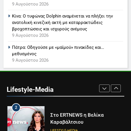
9 Αυγούστου 2026
Παναγιώτης Στάθης
LIFESTYLE-MEDIA
Κίνα: Ο τυφώνας Dolphin αναμένεται να πλήξει την
ανατολική κινεζική ακτή με καταρρακτώδεις
βροχοπτώσεις και ισχυρούς ανέμους
8
9 Αυγούστου 2026
Καθημερινή και The New York
Times μαζί σε μια νέα
Πάτρα: Οδηγούσε με «μαϊμού» πινακίδες και…
συνδρομητική πρόταση
LIFESTYLE-MEDIA
μεθυσμένος
9 Αυγούστου 2026
1
Ο Τάσος Αρνιακός στο Action
24
Lifestyle-Media
LIFESTYLE-MEDIA
2
Στο ERTNEWS η Βελίκα
Καραβάλτσιου
LIFESTYLE-MEDIA