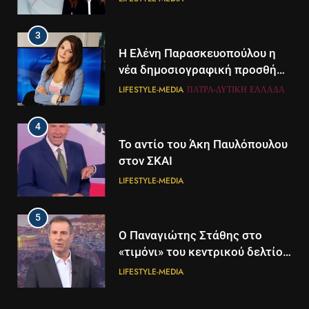
3
Η Ελένη Παρασκευοπούλου η
νέα δημοσιογραφική προσθήκη
του ΣΚΑΪ στην Πάτρα
LIFESTYLE-MEDIA
ΠΆΤΡΑ-ΔΥΤΙΚΉ ΕΛΛΆΔΑ
4
Το αντίο του Άκη Παυλόπουλου
στον ΣΚΑΙ
LIFESTYLE-MEDIA
5
5
Ο Παναγιώτης Στάθης στο
Διάστημα: Εντοπίστηκαν για
«τιμόνι» του κεντρικού δελτίου
πρώτη φορά ενδείξεις για τον
ειδήσεων της ΕΡΤ
άνεμο που εκπέμπει η μαύρη
LIFESTYLE-MEDIA
ΔΙΕΘΝΉ
ΕΠΙΣΤΉΜΗ
τρύπα στο κέντρο του Γαλαξία
μας
6