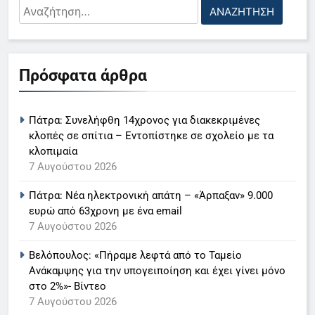
Αναζήτηση
για:
5
Πρόσφατα άρθρα
Ο Παναγιώτης Στάθης στο
«τιμόνι» του κεντρικού δελτίου
Πάτρα: Συνελήφθη 14χρονος για διακεκριμένες
ειδήσεων της ΕΡΤ
LIFESTYLE-MEDIA
κλοπές σε σπίτια – Εντοπίστηκε σε σχολείο με τα
κλοπιμαία
6
7 Αυγούστου 2026
Στον ΑΝΤ1 η Σία Κοσιώνη- Η
Πάτρα: Νέα ηλεκτρονική απάτη – «Άρπαξαν» 9.000
ανακοίνωση του σταθμού
ευρώ από 63χρονη με ένα email
LIFESTYLE-MEDIA
7 Αυγούστου 2026
Βελόπουλος: «Πήραμε λεφτά από το Ταμείο
7
Ανάκαμψης για την υπογειποίηση και έχει γίνει μόνο
Τέλος από τον ΑΝΤ1 ο
στο 2%»- Βίντεο
Παναγιώτης Στάθης
7 Αυγούστου 2026
LIFESTYLE-MEDIA