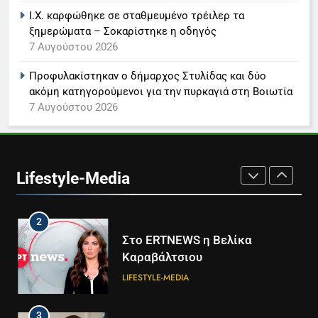
Ι.Χ. καρφώθηκε σε σταθμευμένο τρέιλερ τα
ξημερώματα – Σοκαρίστηκε η οδηγός
8
7 Αυγούστου 2026
Καθημερινή και The New York
Times μαζί σε μια νέα
Προφυλακίστηκαν ο δήμαρχος Στυλίδας και δύο
συνδρομητική πρόταση
LIFESTYLE-MEDIA
ακόμη κατηγορούμενοι για την πυρκαγιά στη Βοιωτία
7 Αυγούστου 2026
1
Ο Τάσος Αρνιακός στο Action
24
Lifestyle-Media
LIFESTYLE-MEDIA
2
Στο ERTNEWS η Βελίκα
Καραβάλτσιου
LIFESTYLE-MEDIA
3