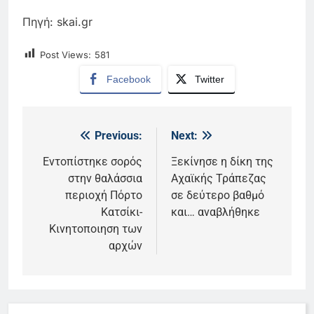
Πηγή: skai.gr
Post Views:
581
Facebook
Twitter
Previous:
Next:
Πλοήγηση
άρθρων
Εντοπίστηκε σορός
Ξεκίνησε η δίκη της
στην θαλάσσια
Αχαϊκής Τράπεζας
περιοχή Πόρτο
σε δεύτερο βαθμό
Κατσίκι-
και… αναβλήθηκε
Κινητοποιηση των
αρχών