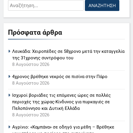
Αναζήτηση
για:
5
Ο Παναγιώτης Στάθης στο
Πρόσφατα άρθρα
«τιμόνι» του κεντρικού δελτίου
ειδήσεων της ΕΡΤ
LIFESTYLE-MEDIA
Λευκάδα: Χειροπέδες σε 58χρονο μετά την καταγγελία
6
της 31χρονης συντρόφου του
Στον ΑΝΤ1 η Σία Κοσιώνη- Η
8 Αυγούστου 2026
ανακοίνωση του σταθμού
4χρονος βρέθηκε νεκρός σε πισίνα στην Πάρο
LIFESTYLE-MEDIA
8 Αυγούστου 2026
Ισχυροί βοριάδες τις επόμενες ώρες σε πολλές
7
περιοχές της χώρας-Κίνδυνος για πυρκαγιές σε
Τέλος από τον ΑΝΤ1 ο
Πελοπόννησο και Δυτική Ελλάδα
Παναγιώτης Στάθης
8 Αυγούστου 2026
LIFESTYLE-MEDIA
Αγρίνιο: «Καμπάνα» σε οδηγό για μέθη – Βρέθηκε