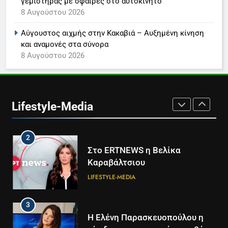
γεμιστήρας με σφαίρες στο αυτοκίνητο
8
8 Αυγούστου 2026
Καθημερινή και The New York
Times μαζί σε μια νέα
Αύγουστος αιχμής στην Κακαβιά – Αυξημένη κίνηση
συνδρομητική πρόταση
LIFESTYLE-MEDIA
και αναμονές στα σύνορα
8 Αυγούστου 2026
1
Ο Τάσος Αρνιακός στο Action
24
Lifestyle-Media
LIFESTYLE-MEDIA
2
Στο ERTNEWS η Βελίκα
Καραβάλτσιου
LIFESTYLE-MEDIA
3
Η Ελένη Παρασκευοπούλου η